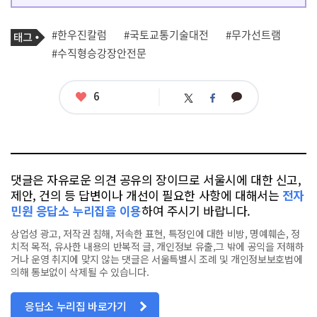
기
태
#한우진칼럼
#국토교통기술대전
#무가선트램
사
그
관
#수직형승강장안전문
련
태
그
좋
6
카
트
페
아
카
위
이
요
오
터
스
톡
북
댓글은 자유로운 의견 공유의 장이므로 서울시에 대한 신고,
제안, 건의 등 답변이나 개선이 필요한 사항에 대해서는
전자
민원 응답소 누리집을 이용
하여 주시기 바랍니다.
상업성 광고, 저작권 침해, 저속한 표현, 특정인에 대한 비방, 명예훼손, 정
치적 목적, 유사한 내용의 반복적 글, 개인정보 유출,그 밖에 공익을 저해하
거나 운영 취지에 맞지 않는 댓글은 서울특별시 조례 및 개인정보보호법에
의해 통보없이 삭제될 수 있습니다.
응답소 누리집 바로가기