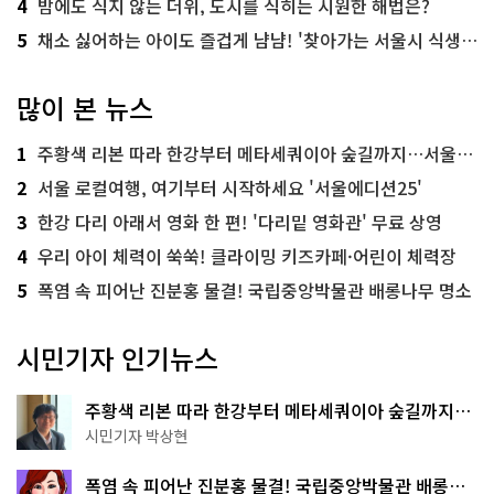
4
밤에도 식지 않는 더위, 도시를 식히는 시원한 해법은?
5
채소 싫어하는 아이도 즐겁게 냠냠! '찾아가는 서울시 식생활 교육' 현장
많이 본 뉴스
1
주황색 리본 따라 한강부터 메타세쿼이아 숲길까지…서울둘레길 15코스
2
서울 로컬여행, 여기부터 시작하세요 '서울에디션25'
3
한강 다리 아래서 영화 한 편! '다리밑 영화관' 무료 상영
4
우리 아이 체력이 쑥쑥! 클라이밍 키즈카페·어린이 체력장
5
폭염 속 피어난 진분홍 물결! 국립중앙박물관 배롱나무 명소
시민기자 인기뉴스
주황색 리본 따라 한강부터 메타세쿼이아 숲길까지…
서울둘레길 15코스
시민기자 박상현
폭염 속 피어난 진분홍 물결! 국립중앙박물관 배롱나