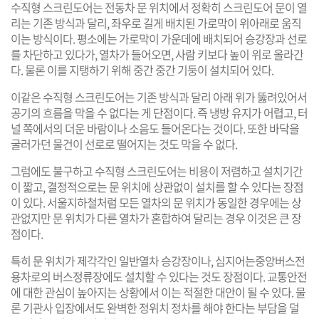
수직형 스크린도어는 전동차 문 위치에서 정확히 스크린도어 문이 열
리는 기존 방식과 달리, 좌우로 길게 배치된 가로막이 위아래로 움직
이는 방식이다. 평소에는 가로막이 가운데에 배치되어 승강장과 선로
를 차단하고 있다가, 열차가 들어오면, 사람 키보다 높이 위로 올라간
다. 물론 이를 지탱하기 위해 중간 중간 기둥이 설치되어 있다.
이같은 수직형 스크린도어는 기존 방식과 달리 아래 위가 뚫려있어서
공기의 흐름을 막을 수 없다는 게 단점이다. 즉 냉방 유지가 어렵고, 터
널 쪽에서의 더운 바람이나 소음도 들어온다는 것이다. 또한 바닥을
굴러가던 물건이 선로로 떨어지는 것도 막을 수 없다.
그럼에도 불구하고 수직형 스크린도어는 비용이 저렴하고 설치기간
이 짧고, 결정적으로는 문 위치에 상관없이 설치를 할 수 있다는 장점
이 있다. 서울지하철처럼 모든 열차의 문 위치가 동일한 경우에는 상
관없지만 문 위치가 다른 열차가 혼합하여 달리는 경우 이것은 큰 장
점이다.
특히 문 위치가 제각각인 일반열차 승강장이나, 심지어는중앙버스전
용차로의 버스정류장에도 설치할 수 있다는 것도 장점이다. 교통안전
에 대한 관심이 높아지는 상황에서 이는 적절한 대안이 될 수 있다. 물
론 기관사 입장에서도 완벽한 정위치 정차를 해야 한다는 부담을 덜