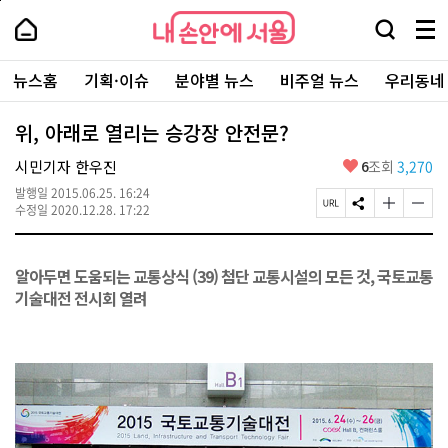
본
페
내
문
이
내
손
검
메
바
지
손
안
색
뉴
로
상
안
주
에
창
전
가
단
에
뉴스홈
기획·이슈
분야별 뉴스
비주얼 뉴스
우리동네
요
서
열
체
기
으
서
서
울
기
보
로
울
비
기
이
-
위, 아래로 열리는 승강장 안전문?
스
동
서
바
울
좋
시민기자 한우진
6
조회
3,270
로
시
아
가
대
발행일
2015.06.25. 16:24
요
기
페
S
글
글
표
수정일
2020.12.28. 17:22
이
N
자
자
소
지
S
크
크
통
U
공
기
기
포
알아두면 도움되는 교통상식 (39) 첨단 교통시설의 모든 것, 국토교통
R
유
크
작
털
L
하
게
게
기술대전 전시회 열려
복
기
변
변
사
경
경
하
하
기
기