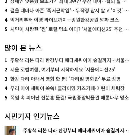
2
장애인 맞춤형 보조기기 최대 3년간 무상 대여…삶의 질 높인다
3
걸을 때마다 아픈 '족저근막염'…무작정 참지 말고 '이것' 해보세요!
4
먹거리부터 야경 라이브까지…망원한강공원 알짜 코스
5
시민이 사랑한 '찐' 로컬 명소 어디? '서울에디션25' 추천 코스
많이 본 뉴스
1
주황색 리본 따라 한강부터 메타세쿼이아 숲길까지…서울둘레길 15코스
2
서울 로컬여행, 여기부터 시작하세요 '서울에디션25'
3
한강 다리 아래서 영화 한 편! '다리밑 영화관' 무료 상영
4
우리 아이 체력이 쑥쑥! 클라이밍 키즈카페·어린이 체력장
5
폭염 속 피어난 진분홍 물결! 국립중앙박물관 배롱나무 명소
시민기자 인기뉴스
주황색 리본 따라 한강부터 메타세쿼이아 숲길까지…