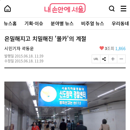
본
페
내
문
이
내
손
검
메
바
지
손
안
색
뉴
로
상
안
주
에
창
전
가
단
에
뉴스홈
기획·이슈
분야별 뉴스
비주얼 뉴스
우리동네
요
서
열
체
기
으
서
서
울
기
보
로
울
비
기
이
-
은밀해지고 치밀해진 '몰카'의 계절
스
동
서
바
울
좋
시민기자 곽동운
3
조회
1,866
로
시
아
가
대
발행일
2015.06.18. 11:39
요
기
페
S
글
글
표
수정일
2015.06.18. 11:39
이
N
자
자
소
지
S
크
크
통
U
공
기
기
포
R
유
크
작
털
L
하
게
게
복
기
변
변
사
경
경
하
하
기
기