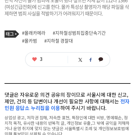
(여성긴급전화)에 신고를 한다. 몰카 특성상 촬영자가 해당 파일을 삭
제하면 범죄 사실을 적발하기가 어려워지기 때문이다.
기
태
#몰래카메라
#지하철성범죄집중단속기간
사
그
관
#몰카범
#지하철 경찰대
련
태
그
좋
3
카
트
페
아
카
위
이
요
오
터
스
톡
북
댓글은 자유로운 의견 공유의 장이므로 서울시에 대한 신고,
제안, 건의 등 답변이나 개선이 필요한 사항에 대해서는
전자
민원 응답소 누리집을 이용
하여 주시기 바랍니다.
상업성 광고, 저작권 침해, 저속한 표현, 특정인에 대한 비방, 명예훼손, 정
치적 목적, 유사한 내용의 반복적 글, 개인정보 유출,그 밖에 공익을 저해하
거나 운영 취지에 맞지 않는 댓글은 서울특별시 조례 및 개인정보보호법에
의해 통보없이 삭제될 수 있습니다.