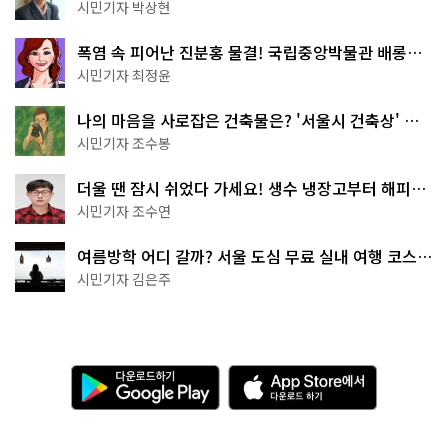
서울둘레길 15코스
시민기자 박상현
폭염 속 피어난 진분홍 물결! 국립중앙박물관 배롱나
무 명소
시민기자 최정윤
나의 마음을 사로잡은 건축물은? '서울시 건축상' 수
상작 공개!
시민기자 조수봉
더울 땐 잠시 쉬었다 가세요! 생수 냉장고부터 해피소
·무더위쉼터까지
시민기자 조수연
여름방학 어디 갈까? 서울 도심 무료 실내 여행 코스
추천
시민기자 김은주
다
A
운
p
로
p
드
S
하
t