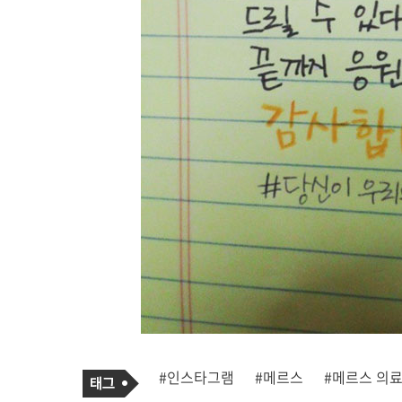
기
태
#인스타그램
#메르스
#메르스 의
사
그
관