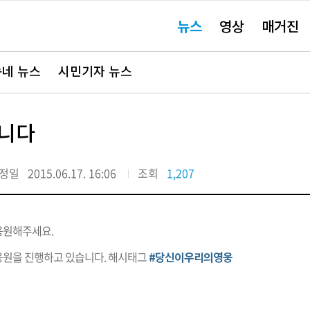
주
뉴스
영상
매거진
요
서
비
스
바
네 뉴스
시민기자 뉴스
로
가
기"
입니다
정일
2015.06.17. 16:06
조회
1,207
응원해주세요.
응원을 진행하고 있습니다. 해시태그
#당신이우리의영웅