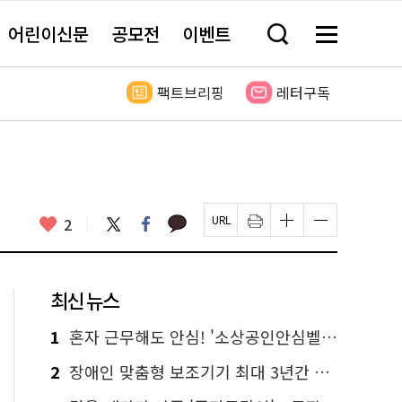
어린이신문
공모전
이벤트
검
메
색
뉴
창
전
열
체
팩트브리핑
레터구독
기
보
기
카
좋
트
페
2
페
인
글
글
카
위
이
아
이
쇄
자
자
오
터
스
요
지
하
크
크
톡
북
U
기
기
기
R
새
크
작
L
창
게
게
최신 뉴스
복
열
변
변
사
림
경
경
하
하
1
혼자 근무해도 안심! '소상공인안심벨' 신청하세요
기
기
2
장애인 맞춤형 보조기기 최대 3년간 무상 대여…삶의 질 높인다