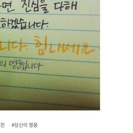
료진
#당신이 영웅