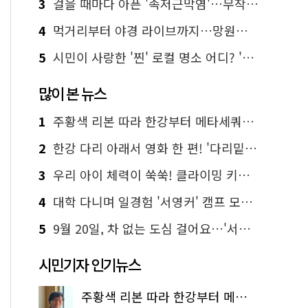
3
걸을 때마다 아픈 '족저근막염'…무작정 참지 말고 '이것' 해보세요!
4
먹거리부터 야경 라이브까지…망원한강공원 알짜 코스
5
시민이 사랑한 '찐' 로컬 명소 어디? '서울에디션25' 추천 코스
많이 본 뉴스
1
주황색 리본 따라 한강부터 메타세쿼이아 숲길까지…서울둘레길 15코스
2
한강 다리 아래서 영화 한 편! '다리밑 영화관' 무료 상영
3
우리 아이 체력이 쑥쑥! 클라이밍 키즈카페·어린이 체력장
4
대학 다니며 일경험 '서영커' 캠프 모집…전액 무료
5
9월 20일, 차 없는 도심 걸어요…'서울 걷자 페스티벌' 선착순 5천명
시민기자 인기뉴스
주황색 리본 따라 한강부터 메타세쿼이아 숲길까지…서울둘레길 15코스