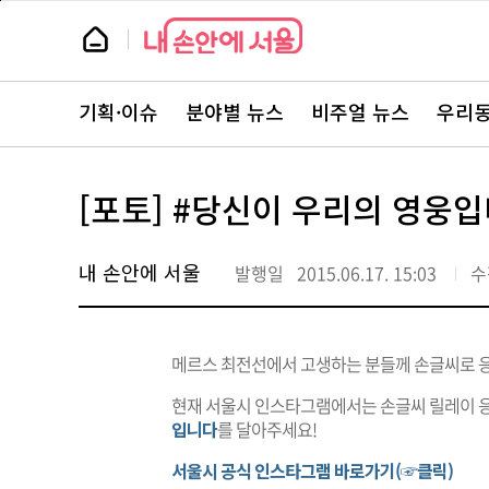
본
페
문
이
뉴
바
지
스
로
상
룸
가
단
뉴
기
으
스
로
기획·이슈
분야별 뉴스
비주얼 뉴스
우리동
주
이
요
동
서
비
스
[포토] #당신이 우리의 영웅
바
로
가
기
내 손안에 서울
발행일
2015.06.17. 15:03
수
메르스 최전선에서 고생하는 분들께 손글씨로 
현재 서울시 인스타그램에서는 손글씨 릴레이 
입니다
를 달아주세요!
서울시 공식 인스타그램 바로가기(☞클릭)