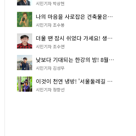
시민기자 박상현
나의 마음을 사로잡은 건축물은? '서울시 건축상' 수상작 공개!
시민기자 조수봉
더울 땐 잠시 쉬었다 가세요! 생수 냉장고부터 해피소·무더위쉼터까지
시민기자 조수연
낮보다 기대되는 한강의 밤! 8월 한정 무료 '한강 밤핑' 예약은?
시민기자 김성무
이것이 천연 냉방! '서울둘레길 9코스'로 숲속 피서 떠나볼까
시민기자 정향선