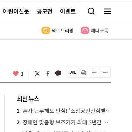
어린이신문
공모전
이벤트
검
메
색
뉴
창
전
열
체
팩트브리핑
레터구독
기
보
기
카
좋
트
페
1
페
인
글
글
카
위
이
아
이
쇄
자
자
오
터
스
요
지
하
크
크
톡
북
U
기
기
기
R
새
크
작
L
창
게
게
최신 뉴스
복
열
변
변
사
림
경
경
하
하
1
혼자 근무해도 안심! '소상공인안심벨' 신청하세요
기
기
2
장애인 맞춤형 보조기기 최대 3년간 무상 대여…삶의 질 높인다