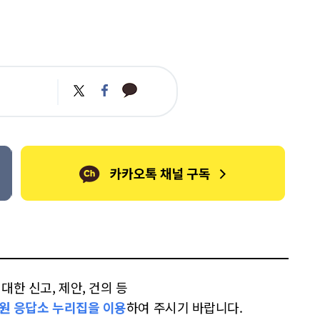
카
트
페
카
위
이
오
터
스
톡
북
한 신고, 제안, 건의 등
원 응답소 누리집을 이용
하여 주시기 바랍니다.