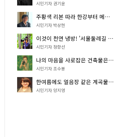
시민기자 권기윤
주황색 리본 따라 한강부터 메타세쿼이아 숲길까지…서울둘레길 15코스
시민기자 박상현
이것이 천연 냉방! '서울둘레길 9코스'로 숲속 피서 떠나볼까
시민기자 정향선
나의 마음을 사로잡은 건축물은? '서울시 건축상' 수상작 공개!
시민기자 조수봉
한여름에도 얼음장 같은 계곡물! 서울 '진관사 계곡'이 천국이네~
시민기자 양지영