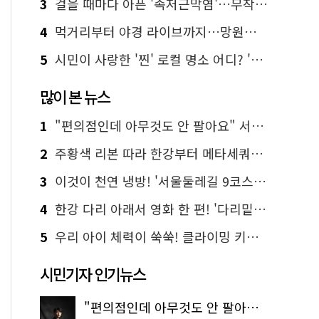
3
걸을 때마다 아픈 '족저근막염'…무작정 참지 말고 '이것' 해보세요!
4
먹거리부터 야경 라이브까지…망원한강공원 알짜 코스
5
시민이 사랑한 '찐' 로컬 명소 어디? '서울에디션25' 추천 코스
많이 본 뉴스
1
"편의점인데 아무것도 안 팔아요" 서울에서 가장 특별한 편의점의 정체
2
주황색 리본 따라 한강부터 메타세쿼이아 숲길까지…서울둘레길 15코스
3
이것이 천연 냉방! '서울둘레길 9코스'로 숲속 피서 떠나볼까
4
한강 다리 아래서 영화 한 편! '다리밑 영화관' 무료 상영
5
우리 아이 체력이 쑥쑥! 클라이밍 키즈카페·어린이 체력장
시민기자 인기뉴스
"편의점인데 아무것도 안 팔아요" 서울에서 가장 특별한 편의점의 정체