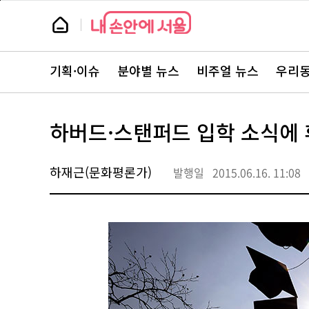
본
페
문
이
뉴
바
지
스
로
상
룸
가
단
뉴
기
으
스
로
기획·이슈
분야별 뉴스
비주얼 뉴스
우리동
주
이
요
동
서
비
스
하버드·스탠퍼드 입학 소식에
바
로
가
기
하재근(문화평론가)
발행일
2015.06.16. 11:08