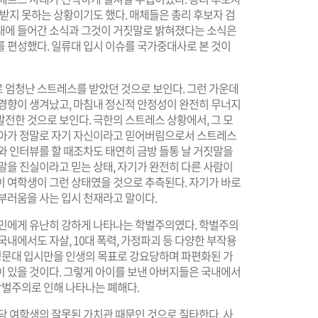
 받지 못하는 상황이기도 했다. 매체들은 총리 후보자 검
대에 들어간 소식과 그것이 거짓말로 밝혀졌다는 소식은
를 편성했다. 일류대 입시 이슈를 국가중대사로 본 것이
 엄청난 스트레스를 받았던 것으로 보인다. 그런 가운데
 경향이 생겨났고, 마침내 정신적 안정성이 완전히 무너지
전한 것으로 보인다. 극한의 스트레스 상황에서, 그 모
자아가 정말로 자기 자신이라고 믿어버림으로서 스트레스
와 인터뷰를 할 때조차도 태연히 금방 들통 날 거짓말을
말을 진실이라고 믿는 상태, 자기가 완전히 다른 사람이
이 여학생이 그런 상태였을 것으로 추측된다. 자기가 바로
부러움을 사는 입시 천재라고 말이다.
국민에게 유난히 강하게 나타나는 학벌주의였다. 학벌주의
내에서도 자살, 10대 폭력, 가정파괴 등 다양한 부작용
 명문대 입시만을 인생의 목표로 강요당하며 파편화된 가
이 있을 것이다. 그렇게 아이를 보낸 아버지들은 국내에서
 학벌주의로 인해 나타나는 폐해다.
당 여학생의 잘못된 가치관 때문인 것으로 질타한다. 사