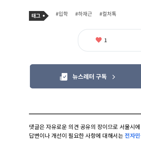
기
태
#입학
#하재근
#컬처톡
사
그
관
련
태
그
좋
1
아
요
댓글은 자유로운 의견 공유의 장이므로 서울시에 대
답변이나 개선이 필요한 사항에 대해서는
전자민