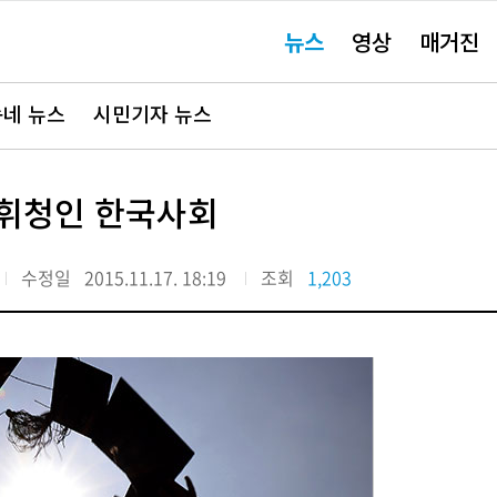
주
뉴스
영상
매거진
요
서
비
스
바
네 뉴스
시민기자 뉴스
로
가
기"
 휘청인 한국사회
수정일
2015.11.17. 18:19
조회
1,203