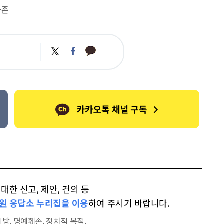
술존
카
트
페
카
위
이
오
터
스
톡
북
한 신고, 제안, 건의 등
원 응답소 누리집을 이용
하여 주시기 바랍니다.
방, 명예훼손, 정치적 목적,