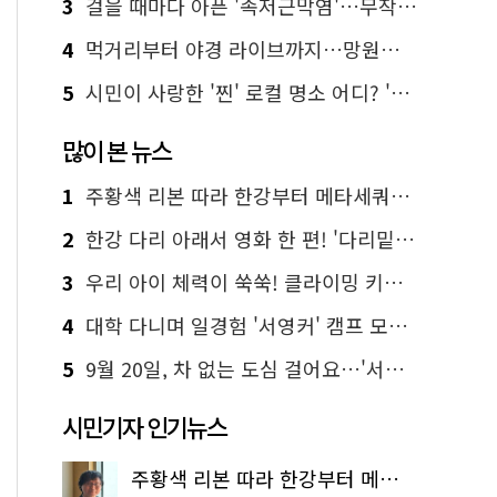
3
걸을 때마다 아픈 '족저근막염'…무작정 참지 말고 '이것' 해보세요!
4
먹거리부터 야경 라이브까지…망원한강공원 알짜 코스
5
시민이 사랑한 '찐' 로컬 명소 어디? '서울에디션25' 추천 코스
많이 본 뉴스
1
주황색 리본 따라 한강부터 메타세쿼이아 숲길까지…서울둘레길 15코스
2
한강 다리 아래서 영화 한 편! '다리밑 영화관' 무료 상영
3
우리 아이 체력이 쑥쑥! 클라이밍 키즈카페·어린이 체력장
4
대학 다니며 일경험 '서영커' 캠프 모집…전액 무료
5
9월 20일, 차 없는 도심 걸어요…'서울 걷자 페스티벌' 선착순 5천명
시민기자 인기뉴스
주황색 리본 따라 한강부터 메타세쿼이아 숲길까지…서울둘레길 15코스