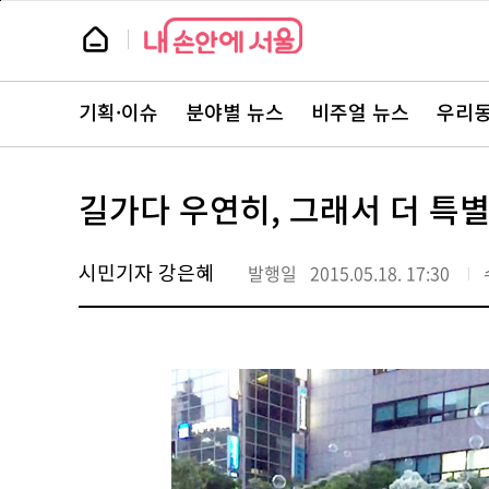
본
페
문
이
뉴
바
지
스
로
상
룸
가
단
뉴
기
으
스
로
기획·이슈
분야별 뉴스
비주얼 뉴스
우리동
주
이
요
동
서
비
스
길가다 우연히, 그래서 더 특
바
로
가
기
시민기자 강은혜
발행일
2015.05.18. 17:30