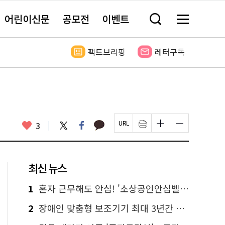
어린이신문
공모전
이벤트
검
메
색
뉴
창
전
열
체
팩트브리핑
레터구독
기
보
기
카
좋
트
페
3
페
인
글
글
카
위
이
아
이
쇄
자
자
오
터
스
요
지
하
크
크
톡
북
U
기
기
기
R
새
크
작
L
창
게
게
최신 뉴스
복
열
변
변
사
림
경
경
하
하
1
혼자 근무해도 안심! '소상공인안심벨' 신청하세요
기
기
2
장애인 맞춤형 보조기기 최대 3년간 무상 대여…삶의 질 높인다