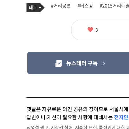
기
태
#거리공연
#버스킹
#2015거리예
사
그
관
련
태
그
좋
3
아
요
댓글은 자유로운 의견 공유의 장이므로 서울시에 대
답변이나 개선이 필요한 사항에 대해서는
전자민
상업성 광고, 저작권 침해, 저속한 표현, 특정인에 대한 비