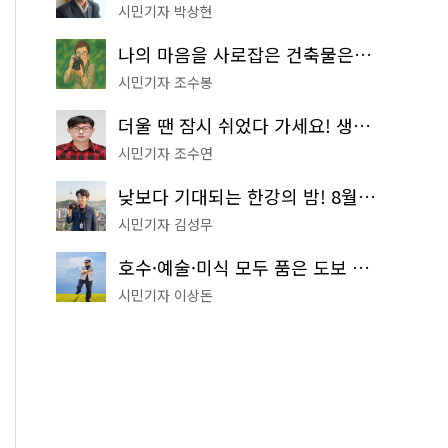
시민기자 박상현
나의 마음을 사로잡은 건축물은? '서울시 건축상' 수상작 공개!
시민기자 조수봉
더울 땐 잠시 쉬었다 가세요! 생수 냉장고부터 해피소·무더위쉼터까지
시민기자 조수연
낮보다 기대되는 한강의 밤! 8월 한정 무료 '한강 밤핑' 예약은?
시민기자 김성무
호수·예술·미식 모두 품은 도보 코스! 서울식물원~LG아트센터~마곡테라스거리
시민기자 이상돈