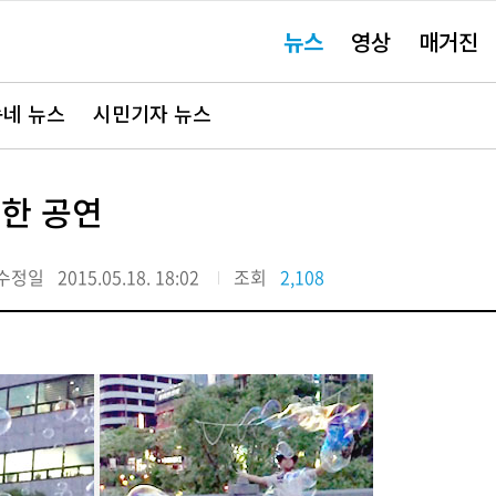
주
뉴스
영상
매거진
요
서
비
스
바
네 뉴스
시민기자 뉴스
로
가
기"
별한 공연
수정일
2015.05.18. 18:02
조회
2,108