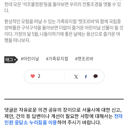
한데 모은 '석조물정원'등을 돌아보면 우리의 전통조경을 엿볼 수 있
다.
환상적인 모험을 떠날 수 있는 가족뮤지컬 '캣조르바'와 함께 국립중
앙박물관 구석구석을 돌아보면 더없이 즐거운 어린이날 선물이 될 것
이다. 가정의 달 5월, 나들이하기에 좋은 날에는 용산으로 즐거운 여
행을 떠나보자.
기
태
#어린이날
#가족뮤지컬
#캣조르바
사
그
관
련
태
좋
2
카
트
페
그
아
카
위
이
요
오
터
스
톡
북
댓글은 자유로운 의견 공유의 장이므로 서울시에 대한 신고,
제안, 건의 등 답변이나 개선이 필요한 사항에 대해서는
전자
민원 응답소 누리집을 이용
하여 주시기 바랍니다.