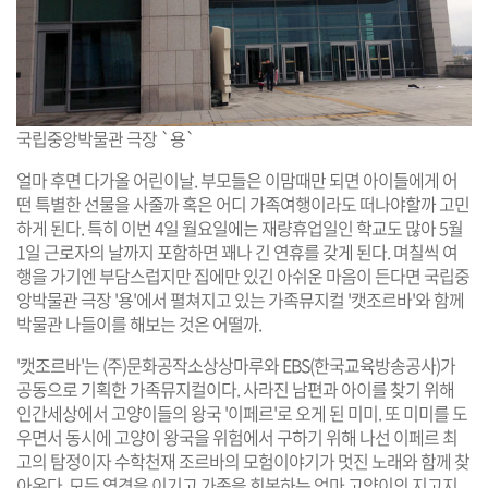
국립중앙박물관 극장 `용`
얼마 후면 다가올 어린이날. 부모들은 이맘때만 되면 아이들에게 어
떤 특별한 선물을 사줄까 혹은 어디 가족여행이라도 떠나야할까 고민
하게 된다. 특히 이번 4일 월요일에는 재량휴업일인 학교도 많아 5월
1일 근로자의 날까지 포함하면 꽤나 긴 연휴를 갖게 된다. 며칠씩 여
행을 가기엔 부담스럽지만 집에만 있긴 아쉬운 마음이 든다면 국립중
앙박물관 극장 '용'에서 펼쳐지고 있는 가족뮤지컬 '캣조르바'와 함께
박물관 나들이를 해보는 것은 어떨까.
'캣조르바'는 (주)문화공작소상상마루와 EBS(한국교육방송공사)가
공동으로 기획한 가족뮤지컬이다. 사라진 남편과 아이를 찾기 위해
인간세상에서 고양이들의 왕국 '이페르'로 오게 된 미미. 또 미미를 도
우면서 동시에 고양이 왕국을 위험에서 구하기 위해 나선 이페르 최
고의 탐정이자 수학천재 조르바의 모험이야기가 멋진 노래와 함께 찾
아온다. 모든 역경을 이기고 가족을 회복하는 엄마 고양이의 지고지