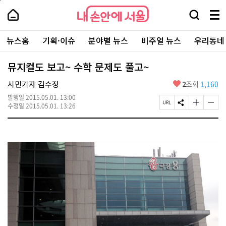
본
페
내
문
이
내
손
검
메
바
지
손
안
색
뉴
로
상
안
주
에
창
전
가
단
에
뉴스홈
기획·이슈
분야별 뉴스
비주얼 뉴스
우리동네
요
서
열
체
기
으
서
서
울
기
보
로
울
비
기
이
-
뮤지컬도 보고~ 수학 문제도 풀고~
스
동
서
바
울
좋
시민기자 김수정
2
조회
1,160
로
시
아
가
대
발행일
2015.05.01. 13:00
요
기
페
S
글
글
표
수정일
2015.05.01. 13:26
이
N
자
자
소
지
S
크
크
통
U
공
기
기
포
R
유
크
작
털
L
하
게
게
복
기
변
변
사
경
경
하
하
기
기