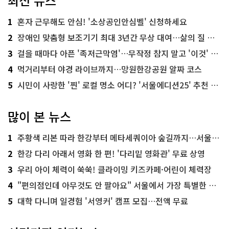
최신 뉴스
1
혼자 근무해도 안심! '소상공인안심벨' 신청하세요
2
장애인 맞춤형 보조기기 최대 3년간 무상 대여…삶의 질 높인다
3
걸을 때마다 아픈 '족저근막염'…무작정 참지 말고 '이것' 해보세요!
4
먹거리부터 야경 라이브까지…망원한강공원 알짜 코스
5
시민이 사랑한 '찐' 로컬 명소 어디? '서울에디션25' 추천 코스
많이 본 뉴스
1
주황색 리본 따라 한강부터 메타세쿼이아 숲길까지…서울둘레길 15코스
2
한강 다리 아래서 영화 한 편! '다리밑 영화관' 무료 상영
3
우리 아이 체력이 쑥쑥! 클라이밍 키즈카페·어린이 체력장
4
"편의점인데 아무것도 안 팔아요" 서울에서 가장 특별한 편의점의 정체
5
대학 다니며 일경험 '서영커' 캠프 모집…전액 무료