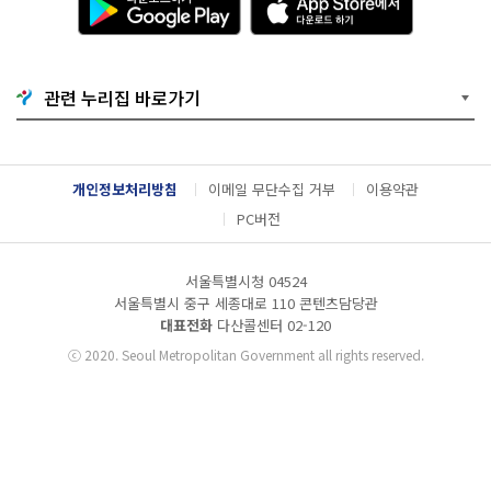
운
p
로
p
드
S
하
t
기
o
관련 누리집 바로가기
G
r
o
e
o
에
g
서
l
다
개인정보처리방침
이메일 무단수집 거부
이용약관
e
운
P
로
PC버전
l
드
a
하
y
기
서울특별시청 04524
서울특별시 중구 세종대로 110 콘텐츠담당관
대표전화
다산콜센터
02-120
ⓒ
2020. Seoul Metropolitan Government all rights reserved.