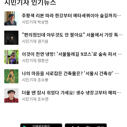
시민기자 인기뉴스
주황색 리본 따라 한강부터 메타세쿼이아 숲길까지…
서울둘레길 15코스
시민기자 박상현
"편의점인데 아무것도 안 팔아요" 서울에서 가장 특별
한 편의점의 정체
시민기자 권기윤
이것이 천연 냉방! '서울둘레길 9코스'로 숲속 피서 떠
나볼까
시민기자 정향선
나의 마음을 사로잡은 건축물은? '서울시 건축상' 수
상작 공개!
시민기자 조수봉
더울 땐 잠시 쉬었다 가세요! 생수 냉장고부터 해피소
·무더위쉼터까지
시민기자 조수연
다
A