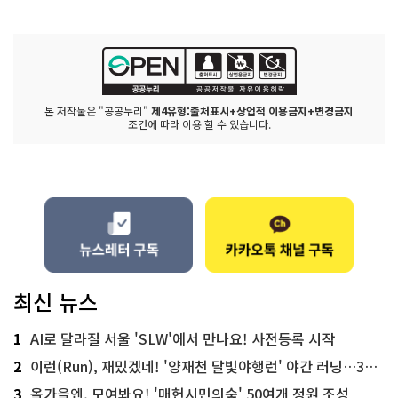
본 저작물은 "공공누리"
제4유형:출처표시+상업적 이용금지+변경금지
조건에 따라 이용 할 수 있습니다.
최신 뉴스
1
AI로 달라질 서울 'SLW'에서 만나요! 사전등록 시작
2
이런(Run), 재밌겠네! '양재천 달빛야행런' 야간 러닝…300명 모집
3
올가을엔, 모여봐요! '매헌시민의숲' 50여개 정원 조성