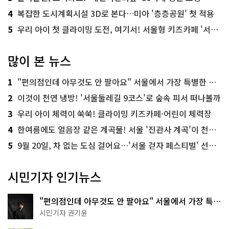
4
복잡한 도시계획시설 3D로 본다…미아 '층층공원' 첫 적용
5
우리 아이 첫 클라이밍 도전, 여기서! 서울형 키즈카페 '서울가족플라자점'
많이 본 뉴스
1
"편의점인데 아무것도 안 팔아요" 서울에서 가장 특별한 편의점의 정체
2
이것이 천연 냉방! '서울둘레길 9코스'로 숲속 피서 떠나볼까
3
우리 아이 체력이 쑥쑥! 클라이밍 키즈카페·어린이 체력장
4
한여름에도 얼음장 같은 계곡물! 서울 '진관사 계곡'이 천국이네~
5
9월 20일, 차 없는 도심 걸어요…'서울 걷자 페스티벌' 선착순 5천명
시민기자 인기뉴스
"편의점인데 아무것도 안 팔아요" 서울에서 가장 특별
한 편의점의 정체
시민기자 권기윤