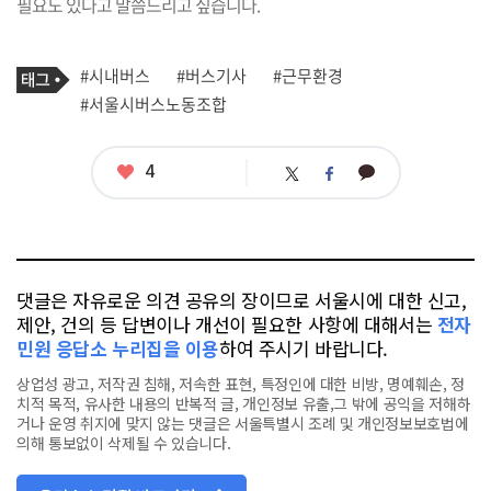
필요도 있다고 말씀드리고 싶습니다.
기
태
#시내버스
#버스기사
#근무환경
사
그
관
#서울시버스노동조합
련
태
그
좋
4
카
트
페
아
카
위
이
요
오
터
스
톡
북
댓글은 자유로운 의견 공유의 장이므로 서울시에 대한 신고,
제안, 건의 등 답변이나 개선이 필요한 사항에 대해서는
전자
민원 응답소 누리집을 이용
하여 주시기 바랍니다.
상업성 광고, 저작권 침해, 저속한 표현, 특정인에 대한 비방, 명예훼손, 정
치적 목적, 유사한 내용의 반복적 글, 개인정보 유출,그 밖에 공익을 저해하
거나 운영 취지에 맞지 않는 댓글은 서울특별시 조례 및 개인정보보호법에
의해 통보없이 삭제될 수 있습니다.