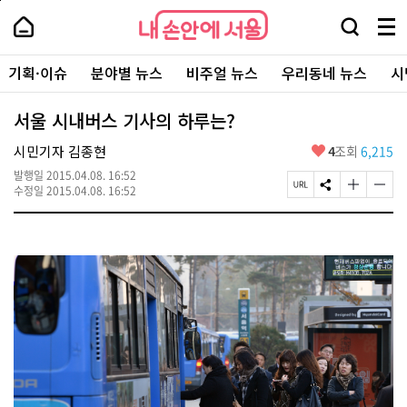
본
페
내
문
이
내
손
검
메
바
지
손
안
색
뉴
로
상
안
주
에
창
전
가
단
에
기획·이슈
분야별 뉴스
비주얼 뉴스
우리동네 뉴스
시
요
서
열
체
기
으
서
서
울
기
보
로
울
비
기
이
-
서울 시내버스 기사의 하루는?
스
동
서
바
울
좋
시민기자 김종현
4
조회
6,215
로
시
아
가
대
발행일
2015.04.08. 16:52
요
기
페
S
글
글
표
수정일
2015.04.08. 16:52
이
N
자
자
소
지
S
크
크
통
U
공
기
기
포
R
유
크
작
털
L
하
게
게
복
기
변
변
사
경
경
하
하
기
기