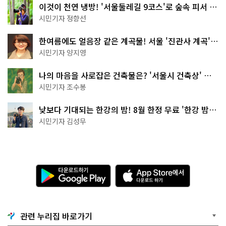
이것이 천연 냉방! '서울둘레길 9코스'로 숲속 피서 떠
나볼까
시민기자 정향선
한여름에도 얼음장 같은 계곡물! 서울 '진관사 계곡'이
천국이네~
시민기자 양지영
나의 마음을 사로잡은 건축물은? '서울시 건축상' 수
상작 공개!
시민기자 조수봉
낮보다 기대되는 한강의 밤! 8월 한정 무료 '한강 밤
핑' 예약은?
시민기자 김성무
다
A
운
p
로
p
드
S
하
t
기
o
관련 누리집 바로가기
G
r