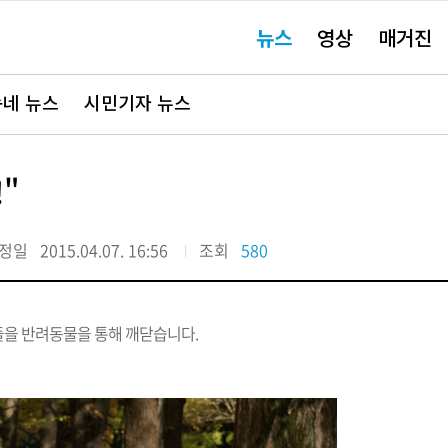
주
뉴스
영상
매거진
요
서
비
스
바
네 뉴스
시민기자 뉴스
로
가
기"
"
정일
2015.04.07. 16:56
조회
580
들을 반려동물을 통해 깨닫습니다.