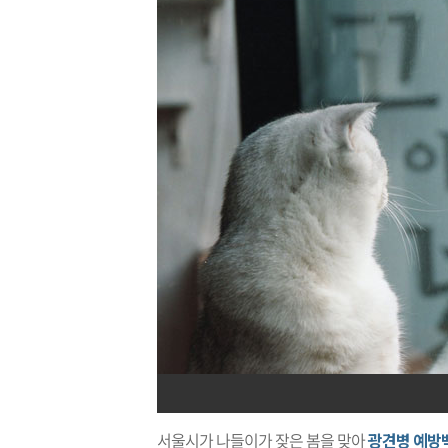
서울시가 나들이가 잦은 봄을 맞아
광견병 예방