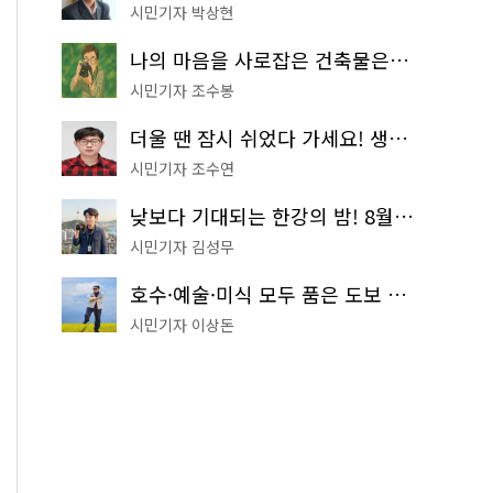
시민기자 박상현
나의 마음을 사로잡은 건축물은? '서울시 건축상' 수상작 공개!
시민기자 조수봉
더울 땐 잠시 쉬었다 가세요! 생수 냉장고부터 해피소·무더위쉼터까지
시민기자 조수연
낮보다 기대되는 한강의 밤! 8월 한정 무료 '한강 밤핑' 예약은?
시민기자 김성무
호수·예술·미식 모두 품은 도보 코스! 서울식물원~LG아트센터~마곡테라스거리
시민기자 이상돈