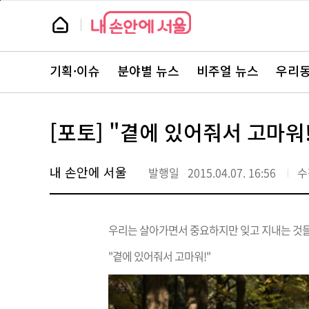
본
페
문
이
뉴
바
지
스
로
상
룸
가
단
뉴
기
으
스
로
기획·이슈
분야별 뉴스
비주얼 뉴스
우리동
주
이
요
동
서
비
스
[포토] "곁에 있어줘서 고마워!
바
로
가
기
내 손안에 서울
발행일
2015.04.07. 16:56
수
우리는 살아가면서 중요하지만 잊고 지내는 것
"곁에 있어줘서 고마워!"