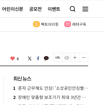
어린이신문
공모전
이벤트
검
메
색
뉴
창
전
열
체
팩트브리핑
레터구독
기
보
기
카
좋
트
페
6
페
인
글
글
카
위
이
아
이
쇄
자
자
오
터
스
요
지
하
크
크
톡
북
U
기
기
기
R
새
크
작
L
창
게
게
최신 뉴스
복
열
변
변
사
림
경
경
하
하
1
혼자 근무해도 안심! '소상공인안심벨' 신청하세요
기
기
2
장애인 맞춤형 보조기기 최대 3년간 무상 대여…삶의 질 높인다