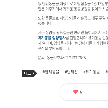
등 반려동물을 대상으로 예방접종을 4월 13일부터
민은 거주지에서 가까운 동물병원을 찾아가 시술비 
또한 동물보호 시민단체들과 손잡고 매주 주말
했습니다.
시는 상암동 월드컵공원 반려견 놀이터에서 오는 
유기동물 입양행사
를 진행합니다. 유기동물 입양
지 열리며, 입양을 기다리는 강아지들과의 행복한
관심을 부탁드립니다.
문의 : 동물보호과 02-2133-7648
기
태
#반려동물
#반려견
#유기동물
사
그
관
련
태
그
좋
6
아
요