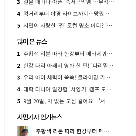
3
걸을 때마다 아픈 '족저근막염'…무작정 참지 말고 '이것' 해보세요!
4
먹거리부터 야경 라이브까지…망원한강공원 알짜 코스
5
시민이 사랑한 '찐' 로컬 명소 어디? '서울에디션25' 추천 코스
많이 본 뉴스
1
주황색 리본 따라 한강부터 메타세쿼이아 숲길까지…서울둘레길 15코스
2
한강 다리 아래서 영화 한 편! '다리밑 영화관' 무료 상영
3
우리 아이 체력이 쑥쑥! 클라이밍 키즈카페·어린이 체력장
4
대학 다니며 일경험 '서영커' 캠프 모집…전액 무료
5
9월 20일, 차 없는 도심 걸어요…'서울 걷자 페스티벌' 선착순 5천명
시민기자 인기뉴스
주황색 리본 따라 한강부터 메타세쿼이아 숲길까지…서울둘레길 15코스