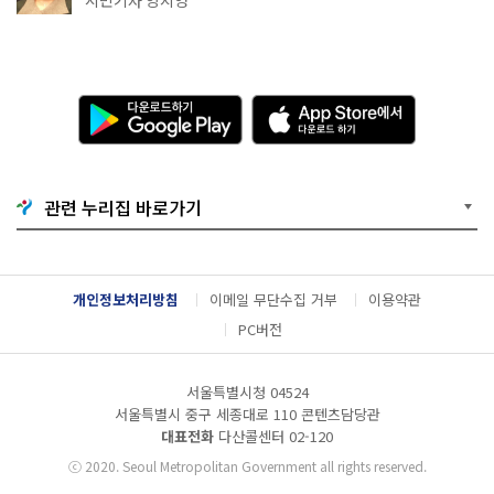
다
A
운
p
로
p
드
S
하
t
기
o
관련 누리집 바로가기
G
r
o
e
o
에
g
서
l
다
개인정보처리방침
이메일 무단수집 거부
이용약관
e
운
P
로
PC버전
l
드
a
하
y
기
서울특별시청 04524
서울특별시 중구 세종대로 110 콘텐츠담당관
대표전화
다산콜센터
02-120
ⓒ
2020. Seoul Metropolitan Government all rights reserved.