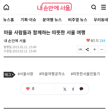
본
페
내
문
이
내
손
검
메
바
지
손
안
색
뉴
로
상
안
주
에
창
전
가
단
에
뉴스홈
기획·이슈
분야별 뉴스
비주얼 뉴스
우리동네
요
서
열
체
기
으
서
서
울
기
보
로
울
비
기
이
-
마을 사람들과 함께하는 따뜻한 서울 여행
스
동
서
바
울
좋
내 손안에 서울
0
조회
284
로
시
아
가
대
발행일
2015.02.11. 15:40
요
기
페
S
글
글
표
수정일
2015.02.11. 15:40
이
N
자
자
소
지
S
크
크
통
U
공
기
기
포
R
유
크
작
털
기
L
하
게
게
태
#서울사랑
#마을여행공작소
#따뜻한서울만들기
사
복
기
변
변
그
관
사
경
경
련
하
하
태
기
기
좋
0
카
트
페
그
아
카
위
이
요
오
터
스
톡
북