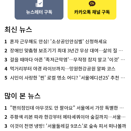
최신 뉴스
1
혼자 근무해도 안심! '소상공인안심벨' 신청하세요
2
장애인 맞춤형 보조기기 최대 3년간 무상 대여…삶의 질 높인다
3
걸을 때마다 아픈 '족저근막염'…무작정 참지 말고 '이것' 해보세요!
4
먹거리부터 야경 라이브까지…망원한강공원 알짜 코스
5
시민이 사랑한 '찐' 로컬 명소 어디? '서울에디션25' 추천 코스
많이 본 뉴스
1
"편의점인데 아무것도 안 팔아요" 서울에서 가장 특별한 편의점의 정체
2
주황색 리본 따라 한강부터 메타세쿼이아 숲길까지…서울둘레길 15코스
3
이것이 천연 냉방! '서울둘레길 9코스'로 숲속 피서 떠나볼까