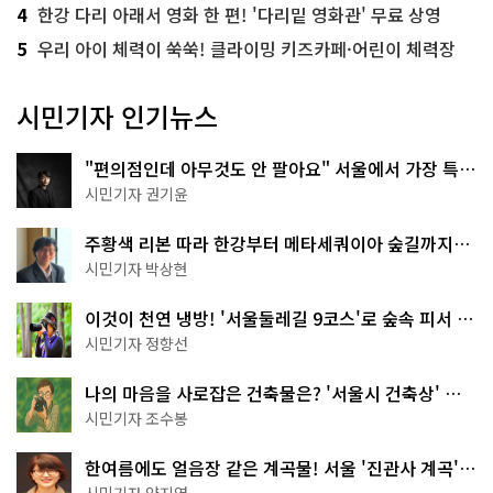
4
한강 다리 아래서 영화 한 편! '다리밑 영화관' 무료 상영
5
우리 아이 체력이 쑥쑥! 클라이밍 키즈카페·어린이 체력장
시민기자 인기뉴스
"편의점인데 아무것도 안 팔아요" 서울에서 가장 특별
한 편의점의 정체
시민기자 권기윤
주황색 리본 따라 한강부터 메타세쿼이아 숲길까지…
서울둘레길 15코스
시민기자 박상현
이것이 천연 냉방! '서울둘레길 9코스'로 숲속 피서 떠
나볼까
시민기자 정향선
나의 마음을 사로잡은 건축물은? '서울시 건축상' 수
상작 공개!
시민기자 조수봉
한여름에도 얼음장 같은 계곡물! 서울 '진관사 계곡'이
천국이네~
시민기자 양지영