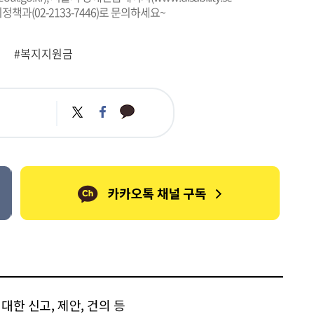
정책과(02-2133-7446)로 문의하세요~
#복지지원금
카
트
페
카
위
이
오
터
스
톡
북
한 신고, 제안, 건의 등