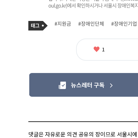
oul.go.kr)에서 확인하시거나 서울시 장애인복지
기
태
#지원금
#장애인단체
#장애인기업
사
그
관
련
태
그
좋
1
아
요
댓글은 자유로운 의견 공유의 장이므로 서울시에 대