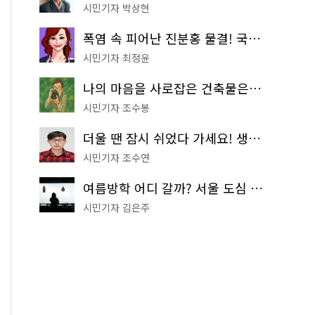
시민기자 박상현
폭염 속 피어난 진분홍 물결! 국립중앙박물관 배롱나무 명소
시민기자 최정윤
나의 마음을 사로잡은 건축물은? '서울시 건축상' 수상작 공개!
시민기자 조수봉
더울 땐 잠시 쉬었다 가세요! 생수 냉장고부터 해피소·무더위쉼터까지
시민기자 조수연
여름방학 어디 갈까? 서울 도심 무료 실내 여행 코스 추천
시민기자 김은주