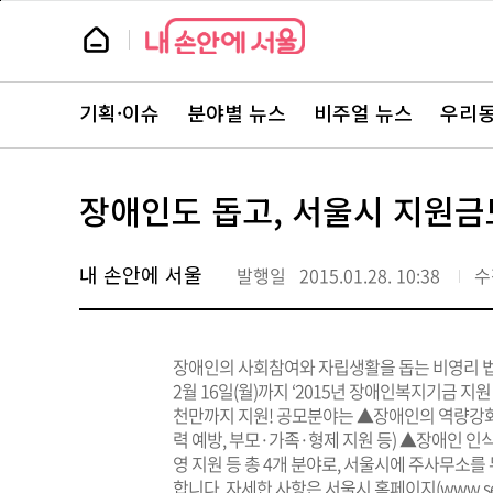
본
페
문
이
뉴
바
지
스
로
상
룸
가
단
뉴
기
으
스
로
기획·이슈
분야별 뉴스
비주얼 뉴스
우리동
주
이
요
동
서
비
스
장애인도 돕고, 서울시 지원금
바
로
가
기
내 손안에 서울
발행일
2015.01.28. 10:38
수
장애인의 사회참여와 자립생활을 돕는 비영리 법인
2월 16일(월)까지 ‘2015년 장애인복지기금 지원
천만까지 지원! 공모분야는 ▲장애인의 역량강화 
력 예방, 부모·가족·형제 지원 등) ▲장애인 
영 지원 등 총 4개 분야로, 서울시에 주사무소
합니다. 자세한 사항은 서울시 홈페이지(www.seoul.