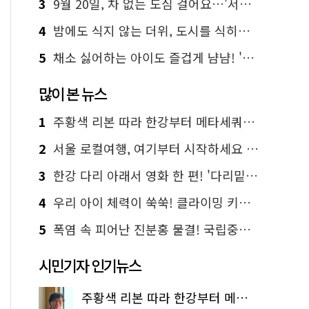
3
9월 20일, 차 없는 도심 걸어요…'서울 걷자 페스티벌' 선착순 5천명
4
밤에도 식지 않는 더위, 도시를 식히는 시원한 해법은?
5
채소 싫어하는 아이도 즐겁게 냠냠! '찾아가는 서울시 식생활 교육' 현장
많이 본 뉴스
1
주황색 리본 따라 한강부터 메타세쿼이아 숲길까지…서울둘레길 15코스
2
서울 로컬여행, 여기부터 시작하세요 '서울에디션25'
3
한강 다리 아래서 영화 한 편! '다리밑 영화관' 무료 상영
4
우리 아이 체력이 쑥쑥! 클라이밍 키즈카페·어린이 체력장
5
폭염 속 피어난 진분홍 물결! 국립중앙박물관 배롱나무 명소
시민기자 인기뉴스
주황색 리본 따라 한강부터 메타세쿼이아 숲길까지…서울둘레길 15코스