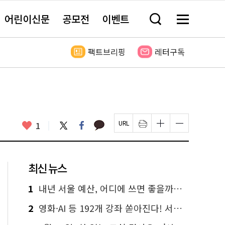
어린이신문
공모전
이벤트
검
메
색
뉴
창
전
열
체
팩트브리핑
레터구독
기
보
기
카
좋
트
페
1
페
인
글
글
카
위
이
아
이
쇄
자
자
오
터
스
요
지
하
크
크
톡
북
U
기
기
기
R
새
크
작
L
창
게
게
최신 뉴스
복
열
변
변
사
림
경
경
하
하
1
내년 서울 예산, 어디에 쓰면 좋을까요? 온라인 투표
기
기
2
영화·AI 등 192개 강좌 쏟아진다! 서울시민대학 선착순 신청