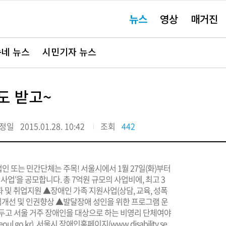
주
뉴스
영상
매거진
요
서
비
스
바
네 뉴스
시민기자 뉴스
로
가
기"
도 받고~
정일
2015.01.28. 10:42
조회
442
 또는 민간단체는 주목! 서울시에서 1월 27일(화)부터
 사업’을 공모합니다. 총 7억원 규모의 사업비에, 최고 3
및 취업지원 ▲장애인 가족 지원사업(상담, 교육, 성폭
인식개선 및 인권향상 ▲발달장애 성인을 위한 프로그램 운
를 두고 서울 거주 장애인을 대상으로 하는 비영리 단체여야
go.kr), 서울시 장애인홈페이지(www.disability.se