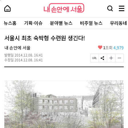
본
페
내
문
이
내
손
검
메
바
지
손
안
색
뉴
로
상
안
주
에
창
전
가
단
에
뉴스홈
기획·이슈
분야별 뉴스
비주얼 뉴스
우리동네
요
서
열
체
기
으
서
서
울
기
보
로
울
비
기
이
-
서울시 최초 숙박형 수련원 생긴다!
스
동
서
바
울
좋
내 손안에 서울
1
조회
4,979
로
시
아
가
대
발행일
2014.12.08. 16:41
요
기
페
S
글
글
표
수정일
2014.12.08. 16:41
이
N
자
자
소
지
S
크
크
통
U
공
기
기
포
R
유
크
작
털
L
하
게
게
복
기
변
변
사
경
경
하
하
기
기