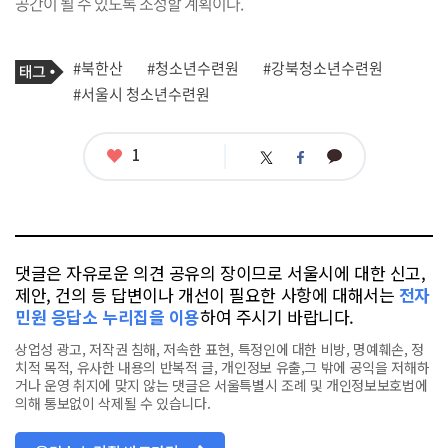
공간이 될 수 있도록 조성할 계획이다.
기
태
#북한산
#청소년수련원
#강북청소년수련원
사
그
관
#서울시 청소년수련원
련
태
그
좋
1
카
트
페
아
카
위
이
요
오
터
스
톡
북
댓글은 자유로운 의견 공유의 장이므로 서울시에 대한 신고,
제안, 건의 등 답변이나 개선이 필요한 사항에 대해서는
전자
민원 응답소 누리집을 이용
하여 주시기 바랍니다.
상업성 광고, 저작권 침해, 저속한 표현, 특정인에 대한 비방, 명예훼손, 정
치적 목적, 유사한 내용의 반복적 글, 개인정보 유출,그 밖에 공익을 저해하
거나 운영 취지에 맞지 않는 댓글은 서울특별시 조례 및 개인정보보호법에
의해 통보없이 삭제될 수 있습니다.