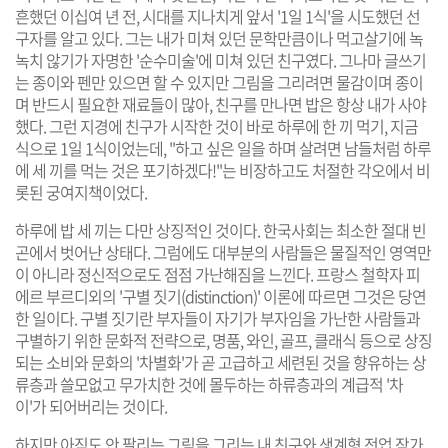
흔했던 이십여 년 전, 시대를 지나치게 앞서 '1일 1식'을 시도했던 선
구자를 알고 있다. 그는 내가 미쳐 있던 문학만큼이나 먹고살기에 녹
녹치 않기가 자명한 '순수미술'에 미쳐 있던 친구였다. 그나마 글쓰기
는 종이와 펜만 있으면 할 수 있지만 그림을 그리려면 물감이며 종이
며 반드시 필요한 재료들이 많아, 친구를 만나면 밥은 항상 내가 사야
했다. 그런 지경에 친구가 시작한 것이 바로 하루에 한 끼 먹기, 지금
식으로 1일 1식이었는데, "하고 싶은 일을 하며 살려면 남들처럼 하루
에 세 끼를 먹는 것은 포기하겠다!"는 비장하고도 처절한 각오에서 비
롯된 궁여지책이었다.
하루에 밥 세 끼는 다만 상징적인 것이다. 한국사회는 최소한 절대 빈
곤에서 벗어난 상태다. 그럼에도 대부분의 사람들은 물질적인 영역만
이 아니라 정신적으로도 점점 가난해짐을 느낀다. 프랑스 철학자 피
에르 부르디외의 '구별 짓기(distinction)' 이론에 따르면 그것은 당연
한 일이다. 구별 짓기란 부자들이 자기가 부자임을 가난한 사람들과
구별하기 위한 문화적 전략으로, 명품, 와인, 골프, 클래식 등으로 상징
되는 소비와 문화의 '차별화'가 곧 고급하고 세련된 것을 향유하는 상
류층과 쓸모없고 무가치한 것에 몰두하는 하류층과의 계급적 '차
이'가 되어버리는 것이다.
하지만 아직도 안 팔리는 그림을 그리는 내 친구와 생계형 전업 작가