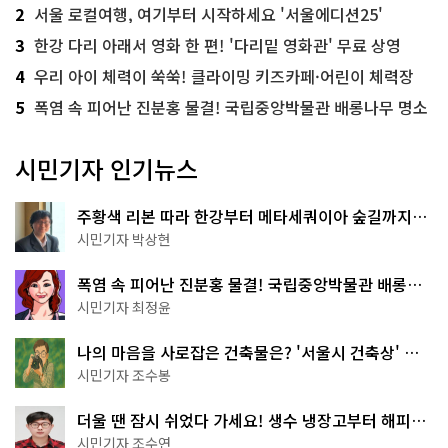
2
서울 로컬여행, 여기부터 시작하세요 '서울에디션25'
3
한강 다리 아래서 영화 한 편! '다리밑 영화관' 무료 상영
4
우리 아이 체력이 쑥쑥! 클라이밍 키즈카페·어린이 체력장
5
폭염 속 피어난 진분홍 물결! 국립중앙박물관 배롱나무 명소
시민기자 인기뉴스
주황색 리본 따라 한강부터 메타세쿼이아 숲길까지…
서울둘레길 15코스
시민기자 박상현
폭염 속 피어난 진분홍 물결! 국립중앙박물관 배롱나
무 명소
시민기자 최정윤
나의 마음을 사로잡은 건축물은? '서울시 건축상' 수
상작 공개!
시민기자 조수봉
더울 땐 잠시 쉬었다 가세요! 생수 냉장고부터 해피소
·무더위쉼터까지
시민기자 조수연