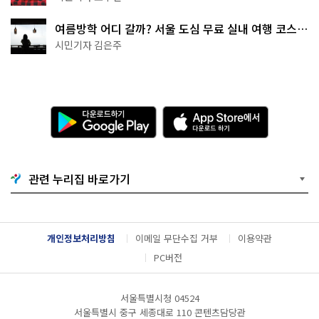
여름방학 어디 갈까? 서울 도심 무료 실내 여행 코스
추천
시민기자 김은주
다
A
운
p
로
p
드
S
하
t
기
o
관련 누리집 바로가기
G
r
o
e
o
에
g
서
l
다
개인정보처리방침
이메일 무단수집 거부
이용약관
e
운
P
로
PC버전
l
드
a
하
y
기
서울특별시청 04524
서울특별시 중구 세종대로 110 콘텐츠담당관