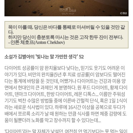
목이 마를 때, 당신은 바다를 통째로 마셔버릴 수 있을 것만 같
다.
하지만 당신이 충분토록 마시는 것은 고작 한두 잔이 전부다.
--안톤 체호프(Anton Chekhov)
소설가 김별아의 '빛나는 말 가만한 생각' 52
다이어트 성공률이 암 완치율보다 낮다는, 믿기도 웃기도 어려운 이
야기가 있다. 비만의 완치율(5년 후 치료 성공률)이 암보다도 떨어진
다는 통계에 바탕을 둔 것인데, 어쨌거나 다이어트는 건강과 미용 양
면에서 현대인의 큰 과제인 게 분명하다. 원 푸드 다이어트, 황제 다이
어트, 덴마크 다이어트, 한방 다이어트, 레몬 디톡스... 이름만 주워섬
기기도 벅찬 수많은 방법들 중에 이른바 간헐적 단식, 혹은 1일 1식이
라는 새로운 식사법이 있다. 하루에 16시간 이상을 공복으로 두다가
배에서 쪼르륵 소리가 날 때 원하는 만큼 식사를 하면 체중 감량에 도
움이 될뿐더러 노화를 막고 장수까지 할 수 있다는데...
'다이어트'라는 말 자체가 낯설던, 여전히 안 먹기보다는 못 먹는 일이