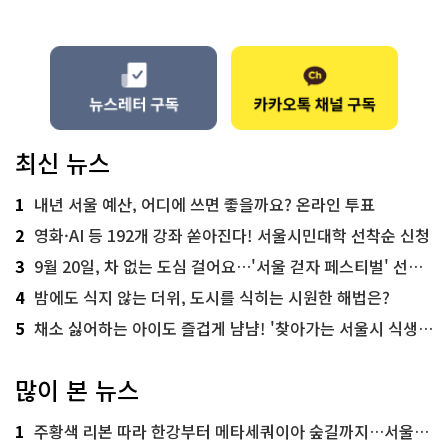
최신 뉴스
1
내년 서울 예산, 어디에 쓰면 좋을까요? 온라인 투표
2
영화·AI 등 192개 강좌 쏟아진다! 서울시민대학 선착순 신청
3
9월 20일, 차 없는 도심 걸어요…'서울 걷자 페스티벌' 선착순 5천명
4
밤에도 식지 않는 더위, 도시를 식히는 시원한 해법은?
5
채소 싫어하는 아이도 즐겁게 냠냠! '찾아가는 서울시 식생활 교육' 현장
많이 본 뉴스
1
주황색 리본 따라 한강부터 메타세쿼이아 숲길까지…서울둘레길 15코스