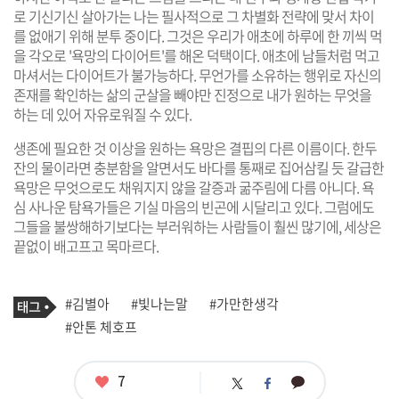
로 기신기신 살아가는 나는 필사적으로 그 차별화 전략에 맞서 차이
를 없애기 위해 분투 중이다. 그것은 우리가 애초에 하루에 한 끼씩 먹
을 각오로 '욕망의 다이어트'를 해온 덕택이다. 애초에 남들처럼 먹고
마셔서는 다이어트가 불가능하다. 무언가를 소유하는 행위로 자신의
존재를 확인하는 삶의 군살을 빼야만 진정으로 내가 원하는 무엇을
하는 데 있어 자유로워질 수 있다.
생존에 필요한 것 이상을 원하는 욕망은 결핍의 다른 이름이다. 한두
잔의 물이라면 충분함을 알면서도 바다를 통째로 집어삼킬 듯 갈급한
욕망은 무엇으로도 채워지지 않을 갈증과 굶주림에 다름 아니다. 욕
심 사나운 탐욕가들은 기실 마음의 빈곤에 시달리고 있다. 그럼에도
그들을 불쌍해하기보다는 부러워하는 사람들이 훨씬 많기에, 세상은
끝없이 배고프고 목마르다.
기
태
#김별아
#빛나는말
#가만한생각
사
그
관
#안톤 체호프
련
태
그
좋
7
카
트
페
아
카
위
이