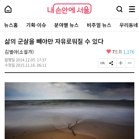
본
페
내
문
이
내
손
검
메
바
지
손
안
색
뉴
로
상
안
주
에
창
전
가
단
에
뉴스홈
기획·이슈
분야별 뉴스
비주얼 뉴스
우리동네
요
서
열
체
기
으
서
서
울
기
보
로
울
비
기
이
-
삶의 군살을 빼야만 자유로워질 수 있다
스
동
서
바
울
좋
김별아(소설가)
7
조회
1,176
로
시
아
가
대
발행일
2014.12.05. 17:37
요
기
페
S
글
글
표
수정일
2015.11.16. 06:11
이
N
자
자
소
지
S
크
크
통
U
공
기
기
포
R
유
크
작
털
L
하
게
게
복
기
변
변
사
경
경
하
하
기
기