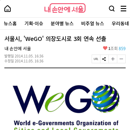
본
페
내
문
이
내
손
검
메
바
지
손
안
색
뉴
로
상
안
주
에
창
전
가
단
에
뉴스홈
기획·이슈
분야별 뉴스
비주얼 뉴스
우리동네
요
서
열
체
기
으
서
서
울
기
보
로
울
비
기
이
-
서울시, 'WeGO' 의장도시로 3회 연속 선출
스
동
서
바
울
좋
내 손안에 서울
1
조회
859
로
시
아
가
대
발행일
2014.11.05. 16:36
요
기
페
S
글
글
표
수정일
2014.11.05. 16:36
이
N
자
자
소
지
S
크
크
통
U
공
기
기
포
R
유
크
작
털
L
하
게
게
복
기
변
변
사
경
경
하
하
기
기