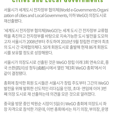
서울시가 세계도시 전자정부 협의체(World e-Governments Organi
zation of cities and Local Governments, 이하 WeGO) 의장도시로
재선출됐다.
'세계도시 전자정부 협의체(WeGO)'는 세계 도시 간 전자정부 교류협
력을 촉진하고 전자정부를 바탕으로 지속가능한 도시 발전을 도모하
고자 서울시가 2008년부터 주도하여 2010년 9월 창립한 IT분야 최초
의 도시 간 국제협의체다. 50개 회원도시로 출발해 현재 86개 회원도
시를 보유할 정도로 성장해왔다.
서울시가 의장도시로 선출된 것은 WeGO 창립 이래 3회 연속으로, 중
국 쓰촨(四川)성 청두(成都)시에서 열린 '제3회 WeGO 총회'에서 이
같이 결정됐다.
총회에 참석한 회원 도시들은 서울시가 창립 주도부터 그간의 WeGO
발전을 위해 발휘한 선도적인 리더십을 인정, 초대·연임에 이어 3번
째 의장 도시로 재 선출하는데 의견을 모은 것으로 알려졌다.
중국을 방문 중인 박원순 시장이 5일(수) WeGO 총회에 의장도시 좌
장 자격으로 참석한 가운데, 이번 총회에서는 차기 의장, 부의장, 운영