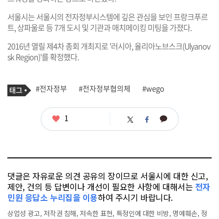
서울시는 서울시의 전자정부시스템에 깊은 관심을 보인 프랑크푸르
트, 상파울로 등 7개 도시 및 기관과 매치메이킹 미팅을 가졌다.
2016년 열릴 제4차 총회 개최지로 '러시아, 율리아노브스크(Ulyanov
sk Region)'를 확정했다.
기
태
#전자정부
#전자정부협의체
#wego
사
그
관
련
태
좋
1
카
트
페
그
아
카
위
이
요
오
터
스
톡
북
댓글은 자유로운 의견 공유의 장이므로 서울시에 대한 신고,
제안, 건의 등 답변이나 개선이 필요한 사항에 대해서는
전자
민원 응답소 누리집을 이용
하여 주시기 바랍니다.
상업성 광고, 저작권 침해, 저속한 표현, 특정인에 대한 비방, 명예훼손, 정