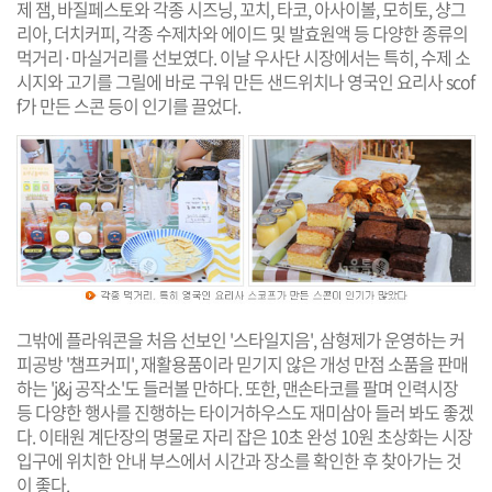
제 잼, 바질페스토와 각종 시즈닝, 꼬치, 타코, 아사이볼, 모히토, 샹그
리아, 더치커피, 각종 수제차와 에이드 및 발효원액 등 다양한 종류의
먹거리·마실거리를 선보였다. 이날 우사단 시장에서는 특히, 수제 소
시지와 고기를 그릴에 바로 구워 만든 샌드위치나 영국인 요리사 scof
f가 만든 스콘 등이 인기를 끌었다.
그밖에 플라워콘을 처음 선보인 '스타일지음', 삼형제가 운영하는 커
피공방 '챔프커피', 재활용품이라 믿기지 않은 개성 만점 소품을 판매
하는 'j&j 공작소'도 들러볼 만하다. 또한, 맨손타코를 팔며 인력시장
등 다양한 행사를 진행하는 타이거하우스도 재미삼아 들러 봐도 좋겠
다. 이태원 계단장의 명물로 자리 잡은 10초 완성 10원 초상화는 시장
입구에 위치한 안내 부스에서 시간과 장소를 확인한 후 찾아가는 것
이 좋다.