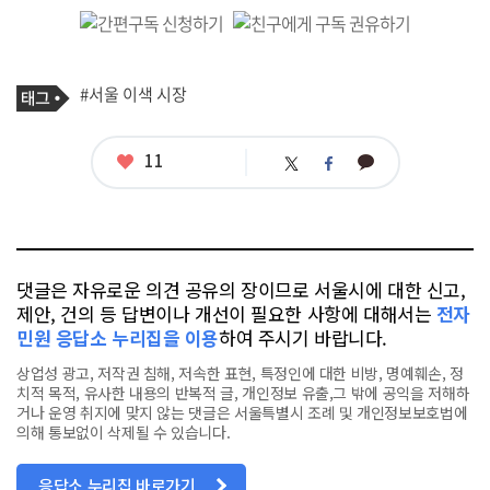
기
태
#서울 이색 시장
사
그
관
련
태
좋
11
카
트
페
그
아
카
위
이
요
오
터
스
톡
북
댓글은 자유로운 의견 공유의 장이므로 서울시에 대한 신고,
제안, 건의 등 답변이나 개선이 필요한 사항에 대해서는
전자
민원 응답소 누리집을 이용
하여 주시기 바랍니다.
상업성 광고, 저작권 침해, 저속한 표현, 특정인에 대한 비방, 명예훼손, 정
치적 목적, 유사한 내용의 반복적 글, 개인정보 유출,그 밖에 공익을 저해하
거나 운영 취지에 맞지 않는 댓글은 서울특별시 조례 및 개인정보보호법에
의해 통보없이 삭제될 수 있습니다.
응답소 누리집 바로가기