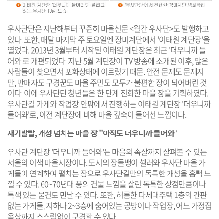
우사단단은 지난해부터 꾸준히 마을신문 <월간 우사단>도 발행하고
있다. 또한, 매달 마지막 주 토요일엔 장미계단에서 '이태원 계단장'을
열었다. 2013년 3월부터 시작된 이태원 계단장은 최근 '더우니까 들
어와'로 개편되었다. 지난 5월 계단장이 TV 방송에 소개된 이후, 많은
사람들이 찾으면서 포화상태에 이르렀기 때문. 안전 문제도 문제지
만, 판매자도 구경꾼도 마을 주민도 모두가 불편한 장이 되어버린 것
이다. 이에 우사단단 청년들은 한 단계 진화한 마을 장을 기획하였다.
우사단길 가게와 작업장 안팎에서 진행하는 이태원 계단장 '더우니까
들어와'로, 이전 계단장에 비해 마을 깊숙이 들어선 느낌이다.
재기발랄, 개성 넘치는 마을 장 "아직도 더우니까 들어와
"
우사단 계단장 '더우니까 들어와'는 마을의 속살까지 살펴볼 수 있는
서울의 이색 마을시장이다. 도시의 장돌뱅이 셀러와 우사단 마을 가
게들이 연계하여 펼치는 장으로 우사단길만의 독특한 개성을 흠뻑 느
낄 수 있다. 60~70년대 풍의 건물 느낌을 살린 독특한 상점만큼이나
특색 있는 물건도 만날 수 있다. 또한, 허름한 다세대주택 1층의 간판
없는 가게들, 지하나 2~3층에 숨어있는 공방이나 작업장, 어느 가정집
옥상까지 스스럼없이 구경할 수 있다.