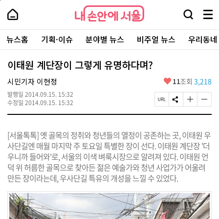
본
페
내
문
이
내
손
검
메
바
지
손
안
색
뉴
로
상
안
주
에
창
전
가
단
에
뉴스홈
기획·이슈
분야별 뉴스
비주얼 뉴스
우리동네
요
서
열
체
기
으
서
서
울
기
보
로
울
비
기
이
-
이태원 계단장이 그렇게 유명하다며?
스
동
서
바
울
좋
시민기자 이현정
11
조회
3,218
로
시
아
가
대
발행일
2014.09.15. 15:32
요
기
페
S
글
글
표
수정일
2014.09.15. 15:32
이
N
자
자
소
지
S
크
크
통
U
공
기
기
포
[서울톡톡] 옛 골목의 정취와 청년들의 열정이 공존하는 곳, 이태원 우
R
유
크
작
털
L
하
게
게
사단길엔 매월 마지막 주 토요일 특별한 장이 선다. 이태원 계단장 '더
복
기
변
변
우니까 들어와'로, 서울의 이색 벼룩시장으로 알려져 있다. 이태원 언
사
경
경
덕 위 허름한 골목으로 찾아든 젊은 예술가와 청년 사업가가 어울려
하
하
기
기
만든 장이라는데, 우사단길 특유의 개성을 느낄 수 있었다.