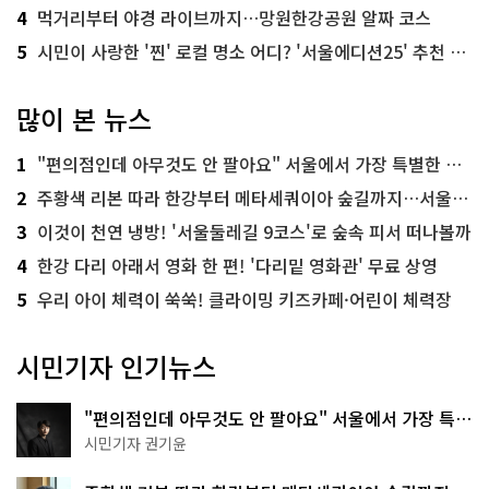
4
먹거리부터 야경 라이브까지…망원한강공원 알짜 코스
5
시민이 사랑한 '찐' 로컬 명소 어디? '서울에디션25' 추천 코스
많이 본 뉴스
1
"편의점인데 아무것도 안 팔아요" 서울에서 가장 특별한 편의점의 정체
2
주황색 리본 따라 한강부터 메타세쿼이아 숲길까지…서울둘레길 15코스
3
이것이 천연 냉방! '서울둘레길 9코스'로 숲속 피서 떠나볼까
4
한강 다리 아래서 영화 한 편! '다리밑 영화관' 무료 상영
5
우리 아이 체력이 쑥쑥! 클라이밍 키즈카페·어린이 체력장
시민기자 인기뉴스
"편의점인데 아무것도 안 팔아요" 서울에서 가장 특별
한 편의점의 정체
시민기자 권기윤