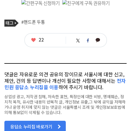
기
태
#핸드폰 두통
사
그
관
련
태
좋
22
카
트
페
그
아
카
위
이
요
오
터
스
톡
북
댓글은 자유로운 의견 공유의 장이므로 서울시에 대한 신고,
제안, 건의 등 답변이나 개선이 필요한 사항에 대해서는
전자
민원 응답소 누리집을 이용
하여 주시기 바랍니다.
상업성 광고, 저작권 침해, 저속한 표현, 특정인에 대한 비방, 명예훼손, 정
치적 목적, 유사한 내용의 반복적 글, 개인정보 유출,그 밖에 공익을 저해하
거나 운영 취지에 맞지 않는 댓글은 서울특별시 조례 및 개인정보보호법에
의해 통보없이 삭제될 수 있습니다.
응답소 누리집 바로가기