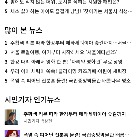
4
밤에도 식지 않는 더위, 도시를 식히는 시원한 해법은?
5
채소 싫어하는 아이도 즐겁게 냠냠! '찾아가는 서울시 식생활 교육' 현장
많이 본 뉴스
1
주황색 리본 따라 한강부터 메타세쿼이아 숲길까지…서울둘레길 15코스
2
서울 로컬여행, 여기부터 시작하세요 '서울에디션25'
3
한강 다리 아래서 영화 한 편! '다리밑 영화관' 무료 상영
4
우리 아이 체력이 쑥쑥! 클라이밍 키즈카페·어린이 체력장
5
폭염 속 피어난 진분홍 물결! 국립중앙박물관 배롱나무 명소
시민기자 인기뉴스
주황색 리본 따라 한강부터 메타세쿼이아 숲길까지…
서울둘레길 15코스
시민기자 박상현
폭염 속 피어난 진분홍 물결! 국립중앙박물관 배롱나