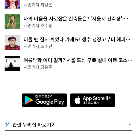
무 명소
시민기자 최정윤
나의 마음을 사로잡은 건축물은? '서울시 건축상' 수
상작 공개!
시민기자 조수봉
더울 땐 잠시 쉬었다 가세요! 생수 냉장고부터 해피소
·무더위쉼터까지
시민기자 조수연
여름방학 어디 갈까? 서울 도심 무료 실내 여행 코스
추천
시민기자 김은주
다
A
운
p
로
p
드
S
하
t
기
o
관련 누리집 바로가기
G
r
o
e