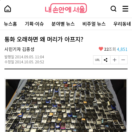
본
페
내
문
이
내
손
검
메
바
지
손
안
색
뉴
로
상
안
주
에
창
전
가
단
에
뉴스홈
기획·이슈
분야별 뉴스
비주얼 뉴스
우리동네
요
서
열
체
기
으
서
서
울
기
보
로
울
비
기
이
-
통화 오래하면 왜 머리가 아프지?
스
동
서
바
울
좋
시민기자 김종성
22
조회
4,851
로
시
아
가
대
발행일
2014.09.05. 11:04
요
기
페
S
글
글
표
수정일
2014.10.05. 20:52
이
N
자
자
소
지
S
크
크
통
U
공
기
기
포
R
유
크
작
털
L
하
게
게
복
기
변
변
사
경
경
하
하
기
기