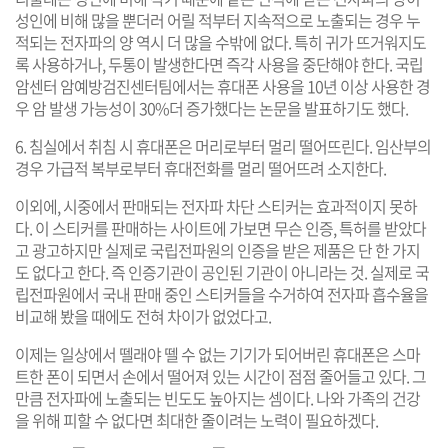
성인에 비해 많을 뿐더러 어릴 적부터 지속적으로 노출되는 경우 누
적되는 전자파의 양 역시 더 많을 수밖에 없다. 특히 귀가 뜨거워지도
록 사용하거나, 두통이 발생한다면 즉각 사용을 중단해야 한다. 국립
암센터 암예방검진센터팀에서는 휴대폰 사용을 10년 이상 사용한 경
우 암 발생 가능성이 30%더 증가했다는 논문을 발표하기도 했다.
6. 침실에서 취침 시 휴대폰은 머리로부터 멀리 떨어뜨린다. 임산부의
경우 가급적 복부로부터 휴대전화를 멀리 떨어뜨려 소지한다.
이외에, 시중에서 판매되는 전자파 차단 스티커는 효과적이지 못하
다. 이 스티커를 판매하는 사이트에 가보면 무슨 인증, 특허를 받았다
고 광고하지만 실제로 국립전파원의 인증을 받은 제품은 단 한 가지
도 없다고 한다. 즉 인증기관이 공인된 기관이 아니라는 것. 실제로 국
립전파원에서 국내 판매 중인 스티커들을 수거하여 전자파 흡수율을
비교해 봤을 때에도 전혀 차이가 없었다고.
이제는 일상에서 뗄래야 뗄 수 없는 기기가 되어버린 휴대폰은 스마
트한 폰이 되면서 손에서 떨어져 있는 시간이 점점 줄어들고 있다. 그
만큼 전자파에 노출되는 빈도도 높아지는 셈이다. 나와 가족의 건강
을 위해 피할 수 없다면 최대한 줄이려는 노력이 필요하겠다.