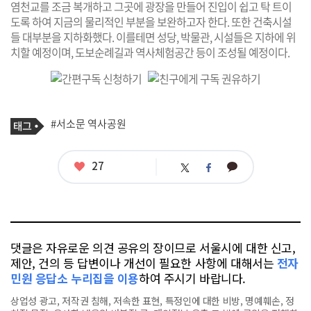
염천교를 조금 복개하고 그곳에 광장을 만들어 진입이 쉽고 탁 트이
도록 하여 지금의 물리적인 부분을 보완하고자 한다. 또한 건축시설
들 대부분을 지하화했다. 이를테면 성당, 박물관, 시설들은 지하에 위
치할 예정이며, 도보순례길과 역사체험공간 등이 조성될 예정이다.
기
태
#서소문 역사공원
사
그
관
련
태
좋
27
카
트
페
그
아
카
위
이
요
오
터
스
톡
북
댓글은 자유로운 의견 공유의 장이므로 서울시에 대한 신고,
제안, 건의 등 답변이나 개선이 필요한 사항에 대해서는
전자
민원 응답소 누리집을 이용
하여 주시기 바랍니다.
상업성 광고, 저작권 침해, 저속한 표현, 특정인에 대한 비방, 명예훼손, 정