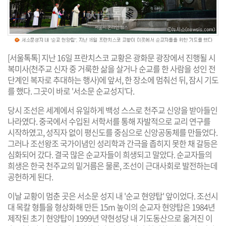
[서울톡톡] 지난 16일 프란치스코 교황은 광화문 광장에서 진행될 시
복미사(천주교 신자 중 거룩한 삶을 살거나 순교를 한 사람을 성인 전
단계인 복자로 추대하는 행사)에 앞서, 한 장소에 멈춰선 뒤, 잠시 기도
를 했다. 그곳이 바로 '서소문 순교성지'다.
당시 조선은 세계에서 유일하게 백성 스스로 천주교 신앙을 받아들인
나라였다. 중국에서 수입된 서학서를 통해 자발적으로 교리 연구를
시작하였고, 성직자 없이 평신도를 중심으로 신앙공동체를 만들었다.
그러나 조선왕조 국가이념인 성리학과 간극을 좁히지 못한 채 갈등은
심화되어 갔다. 결국 많은 순교자들이 희생되고 말았다. 순교자들의
희생은 한국 천주교의 밑거름은 물론, 조선이 근대사회로 발전하는데
공헌하게 된다.
이날 교황이 멈춘 곳은 서소문 성지 내 '순교 현양탑' 앞이었다. 조선시
대 목칼 형틀을 형상화해 만든 15m 높이의 순교자 현양탑은 1984년
제작된 초기 현양탑이 1999년 약현성당 내 기도동산으로 옮겨진 이