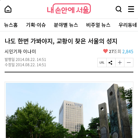
본
페
내
문
이
내
손
검
메
바
지
손
안
색
뉴
로
상
안
주
에
창
전
가
단
에
뉴스홈
기획·이슈
분야별 뉴스
비주얼 뉴스
우리동네
요
서
열
체
기
으
서
서
울
기
보
로
울
비
기
이
-
나도 한번 가봐야지, 교황이 찾은 서울의 성지
스
동
서
바
울
좋
시민기자 이나미
27
조회
2,845
로
시
아
가
대
발행일
2014.08.22. 14:51
요
기
페
S
글
글
표
수정일
2014.08.22. 14:51
이
N
자
자
소
지
S
크
크
통
U
공
기
기
포
R
유
크
작
털
L
하
게
게
복
기
변
변
사
경
경
하
하
기
기