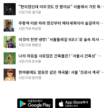
"편의점인데 아무것도 안 팔아요" 서울에서 가장 특별
한 편의점의 정체
시민기자 권기윤
주황색 리본 따라 한강부터 메타세쿼이아 숲길까지…
서울둘레길 15코스
시민기자 박상현
이것이 천연 냉방! '서울둘레길 9코스'로 숲속 피서 떠
나볼까
시민기자 정향선
나의 마음을 사로잡은 건축물은? '서울시 건축상' 수
상작 공개!
시민기자 조수봉
한여름에도 얼음장 같은 계곡물! 서울 '진관사 계곡'이
천국이네~
시민기자 양지영
다
A
운
p