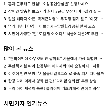
1
혼자 근무해도 안심! '소상공인안심벨' 신청하세요
2
장애인 맞춤형 보조기기 최대 3년간 무상 대여…삶의 질 높인다
3
걸을 때마다 아픈 '족저근막염'…무작정 참지 말고 '이것' 해보세요!
4
먹거리부터 야경 라이브까지…망원한강공원 알짜 코스
5
시민이 사랑한 '찐' 로컬 명소 어디? '서울에디션25' 추천 코스
많이 본 뉴스
1
"편의점인데 아무것도 안 팔아요" 서울에서 가장 특별한 편의점의 정체
2
주황색 리본 따라 한강부터 메타세쿼이아 숲길까지…서울둘레길 15코스
3
이것이 천연 냉방! '서울둘레길 9코스'로 숲속 피서 떠나볼까
4
한강 다리 아래서 영화 한 편! '다리밑 영화관' 무료 상영
5
우리 아이 체력이 쑥쑥! 클라이밍 키즈카페·어린이 체력장
시민기자 인기뉴스