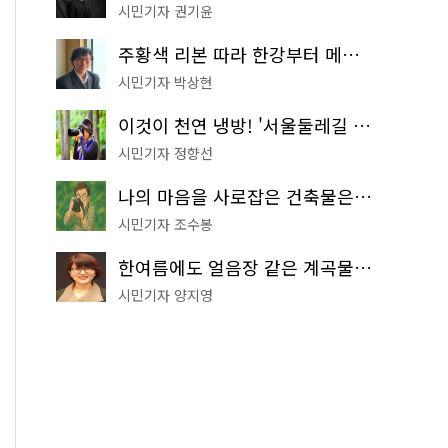
시민기자 권기윤
주황색 리본 따라 한강부터 메타세쿼이아 숲길까지…서울둘레길 15코스
시민기자 박상현
이것이 천연 냉방! '서울둘레길 9코스'로 숲속 피서 떠나볼까
시민기자 정향선
나의 마음을 사로잡은 건축물은? '서울시 건축상' 수상작 공개!
시민기자 조수봉
한여름에도 얼음장 같은 계곡물! 서울 '진관사 계곡'이 천국이네~
시민기자 양지영