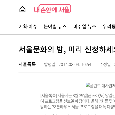
본
페
문
이
뉴
바
지
스
로
상
룸
가
단
뉴
기
으
스
로
기획·이슈
분야별 뉴스
비주얼 뉴스
우리동
주
이
요
동
서
비
스
서울문화의 밤, 미리 신청하세
바
로
가
기
서울톡톡
발행일
2014.08.04. 10:54
수정일
[서울톡톡] 서울시는 8월 29일(금)~30(토) 양
여 프로그램을 선보일 예정이다. 올해 7회를 
방하는 '오픈하우스 서울' 프로그램을 대폭 다양