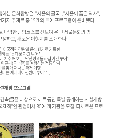
는 문화탐방은, "서울의 골목", "서울이 품은 역사",
는 4가지 주제로 총 15개의 투어 프로그램이 준비됐다.
로 다양한 탐방코스를 선보여 온 「서울문화의 밤」
구성하고, 새로운 여행지를 소개한다.
), 이국적인 간판과 음식향기로 가득한
하는 "동대문 야간 투어"
기에 취해보는 "낙산성곽둘레길 야간 투어"
바위글씨(금석문)를 여행하는 정통 답사
취를 찾아 떠나는 과거 여행
 "신나는 애니메이션센터 투어" 및
시설개방 프로그램
(건축)물을 대상으로 하루 동안 특별 공개하는 시설개방
제적"인 관점에서 30여 개 기관을 모집, 다채로운 프로