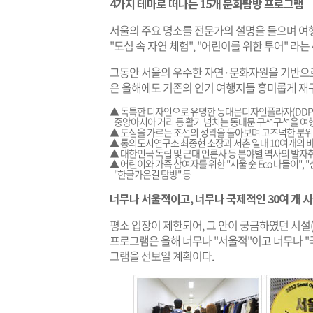
4가지 테마로 떠나는 15개 문화탐방 프로그램
서울의 주요 명소를 전문가의 설명을 들으며 여행하
"도심 속 자연 체험", "어린이를 위한 투어" 라
그동안 서울의 우수한 자연·문화자원을 기반으
은 올해에도 기존의 인기 여행지들 흥미롭게 재
▲ 독특한 디자인으로 유명한 동대문디자인플라자(DDP
중앙아시아 거리 등 활기 넘치는 동대문 구석구석을 여행
▲ 도심을 가르는 조선의 성곽을 돌아보며 고즈넉한 분위
▲ 통의도시연구소 최종현 소장과 서촌 일대 10여개의 
▲ 대한민국 독립 및 근대 언론사 등 분야별 역사의 발자
▲ 어린이와 가족 참여자를 위한 "서울 숲 Eco 나들이",
"한글가온길 탐방" 등
너무나 서울적이고, 너무나 국제적인 30여 개 
평소 입장이 제한되어, 그 안이 궁금하였던 시설
프로그램은 올해 너무나 "서울적"이고 너무나 "국
그램을 선보일 계획이다.