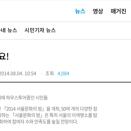
주
뉴스
영상
매거진
요
서
비
스
바
네 뉴스
시민기자 뉴스
로
가
기"
요!
2014.08.04. 10:54
조회
4,084
일간 「2014 서울문화의 밤」을 개최, 50여 개의 다양한 참
맞이하는 「서울문화의 밤」은 특히 서울의 이색명소를 탐
화하여 참여자 수와 만족도를 높일 전망이다.