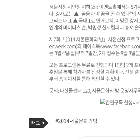
서울시청 시민청 지하 2층 이벤트홀에서는 5가
다. 강사로는 ▲ "꿈을 깨야 꿈을 꿀 수 있다"의
코닉스 대표 ▲ 국내 1호 연애코치, 이명길 강사
연계의 마이다스 손, 박명성 신시컴퍼니 총 예술
제7회「2014 서울문화의 밤」사전신청 프로그
enweek.com
)와 페이스북(
www.facebook.co
는 8월 4일(월)부터 7일간, 2차 접수는 8월 8일
모든 프로그램은 무료로 진행되며 1인당 2개 
추첨을 통해 참가자를 선정할 계획이다. 선정 결과는 
부터 홈페이지를 통해 확인할 수 있다.
문의: 다산콜센터 120, 서울문화의 밤 운영사무국 0
기
태
#2014서울문화의밤
사
그
관
련
태