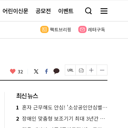
어린이신문
공모전
이벤트
검
메
색
뉴
창
전
열
체
팩트브리핑
레터구독
기
보
기
카
좋
트
페
32
페
인
글
글
카
위
이
아
이
쇄
자
자
오
터
스
요
지
하
크
크
톡
북
U
기
기
기
R
새
크
작
L
창
게
게
최신 뉴스
복
열
변
변
사
림
경
경
하
하
1
혼자 근무해도 안심! '소상공인안심벨' 신청하세요
기
기
2
장애인 맞춤형 보조기기 최대 3년간 무상 대여…삶의 질 높인다