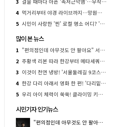
3
걸을 때마다 아픈 '족저근막염'…무작정 참지 말고 '이것' 해보세요!
4
먹거리부터 야경 라이브까지…망원한강공원 알짜 코스
5
시민이 사랑한 '찐' 로컬 명소 어디? '서울에디션25' 추천 코스
많이 본 뉴스
1
"편의점인데 아무것도 안 팔아요" 서울에서 가장 특별한 편의점의 정체
2
주황색 리본 따라 한강부터 메타세쿼이아 숲길까지…서울둘레길 15코스
3
이것이 천연 냉방! '서울둘레길 9코스'로 숲속 피서 떠나볼까
4
한강 다리 아래서 영화 한 편! '다리밑 영화관' 무료 상영
5
우리 아이 체력이 쑥쑥! 클라이밍 키즈카페·어린이 체력장
시민기자 인기뉴스
"편의점인데 아무것도 안 팔아요" 서울에서 가장 특별한 편의점의 정체