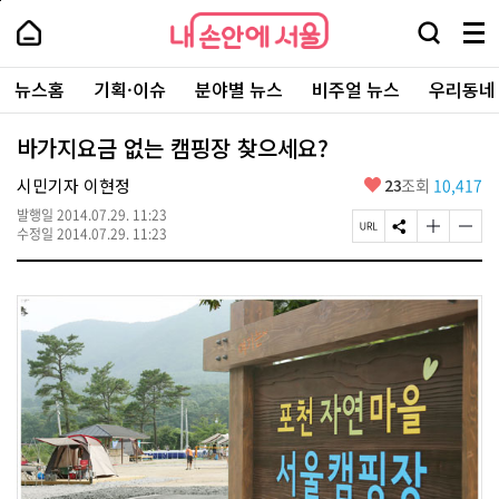
본
페
내
문
이
내
손
검
메
바
지
손
안
색
뉴
로
상
안
주
에
창
전
가
단
에
뉴스홈
기획·이슈
분야별 뉴스
비주얼 뉴스
우리동네
요
서
열
체
기
으
서
서
울
기
보
로
울
비
기
이
-
바가지요금 없는 캠핑장 찾으세요?
스
동
서
바
울
좋
시민기자 이현정
23
조회
10,417
로
시
아
가
대
발행일
2014.07.29. 11:23
요
기
페
S
글
글
표
수정일
2014.07.29. 11:23
이
N
자
자
소
지
S
크
크
통
U
공
기
기
포
R
유
크
작
털
L
하
게
게
복
기
변
변
사
경
경
하
하
기
기