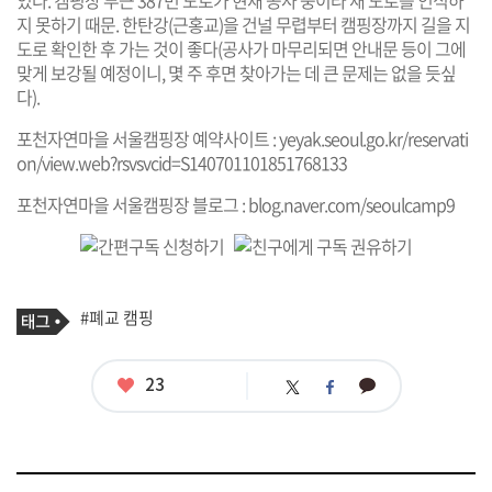
있다. 캠핑장 부근 387번 도로가 현재 공사 중이라 새 도로를 인식하
지 못하기 때문. 한탄강(근홍교)을 건널 무렵부터 캠핑장까지 길을 지
도로 확인한 후 가는 것이 좋다(공사가 마무리되면 안내문 등이 그에
맞게 보강될 예정이니, 몇 주 후면 찾아가는 데 큰 문제는 없을 듯싶
다).
포천자연마을 서울캠핑장 예약사이트 :
yeyak.seoul.go.kr/reservati
on/view.web?rsvsvcid=S140701101851768133
포천자연마을 서울캠핑장 블로그 :
blog.naver.com/seoulcamp9
기
태
#폐교 캠핑
사
그
관
련
태
좋
23
카
트
페
그
아
카
위
이
요
오
터
스
톡
북