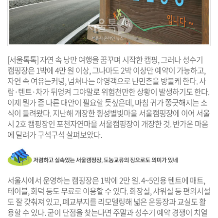
[서울톡톡] 자연 속 낭만 여행을 꿈꾸며 시작한 캠핑, 그러나 성수기
캠핑장은 1박에 4만 원 이상, 그나마도 2박 이상만 예약이 가능하고,
자연 속 여유는커녕, 넘쳐나는 야영객으로 난민촌을 방불케 한다. 사
람·텐트·차가 뒤엉켜 그야말로 위험천만한 상황이 발생하기도 한다.
이제 뭔가 좀 다른 대안이 필요할 듯싶은데, 마침 귀가 쫑긋해지는 소
식이 들려왔다. 지난해 개장한 횡성별빛마을 서울캠핑장에 이어 서울
시 2호 캠핑장인 포천자연마을 서울캠핑장이 개장한 것. 반가운 마음
에 달려가 구석구석 살펴보았다.
서울시에서 운영하는 캠핑장은 1박에 2만 원. 4~5인용 텐트에 매트,
테이블, 화덕 등도 무료로 이용할 수 있다. 화장실, 샤워실 등 편의시설
도 잘 갖춰져 있고, 폐교부지를 리모델링해 넓은 운동장과 교실도 활
용할 수 있다. 굳이 단점을 찾는다면 주말과 성수기 예약 경쟁이 치열