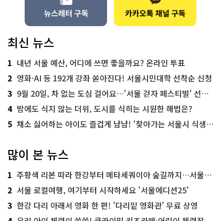
최신 뉴스
1
내년 서울 예산, 어디에 쓰면 좋을까요? 온라인 투표
2
영화·AI 등 192개 강좌 쏟아진다! 서울시민대학 선착순 신청
3
9월 20일, 차 없는 도심 걸어요…'서울 걷자 페스티벌' 선착순 5천명
4
밤에도 식지 않는 더위, 도시를 식히는 시원한 해법은?
5
채소 싫어하는 아이도 즐겁게 냠냠! '찾아가는 서울시 식생활 교육' 현장
많이 본 뉴스
1
주황색 리본 따라 한강부터 메타세쿼이아 숲길까지…서울둘레길 15코스
2
서울 로컬여행, 여기부터 시작하세요 '서울에디션25'
3
한강 다리 아래서 영화 한 편! '다리밑 영화관' 무료 상영
4
우리 아이 체력이 쑥쑥! 클라이밍 키즈카페·어린이 체력장