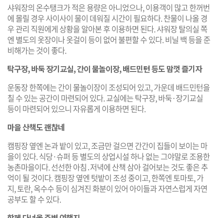
샤워장의 온수탱크가 적은 용량은 아니었으나, 이용객이 많고 한꺼번
에 몰릴 경우 사이사이 물이 데워질 시간이 필요하다. 찬물이 나올 경
우 관리 직원에게 상황을 알아본 후 이용하면 된다. 샤워장 탈의실 쪽
엔 별도의 옷장이나 옷걸이 등이 없어 불편할 수 있다. 비닐 백 등을 준
비해가는 것이 좋다.
탁구장, 바둑 장기교실, 간이 물놀이장, 배드민턴 등도 맘껏 즐기자
운동장 한쪽에는 간이 물놀이장이 조성되어 있고, 가운데 배드민턴을
칠 수 있는 공간이 마련되어 있다. 교실에는 탁구장, 바둑·장기교실
등이 마련되어 있으니 자유롭게 이용하면 된다.
마을 산책도 괜찮네
캠핑장 옆엔 논과 밭이 있고, 조금만 걸으면 간간이 집들이 보이는 마
을이 있다. 식당·슈퍼 등 별도의 상업시설 하나 없는 그야말로 조용한
농촌마을이다. 선선한 아침․저녁에 산책 삼아 걸어보는 것도 좋은 추
억이 될 것이다. 캠핑장 옆엔 텃밭이 조성 중이고, 한쪽엔 토마토, 가
지, 토란, 옥수수 등이 심겨진 화분이 있어 아이들과 자연스럽게 자연
공부도 할 수 있다.
함께 다녀올 주변 여행지