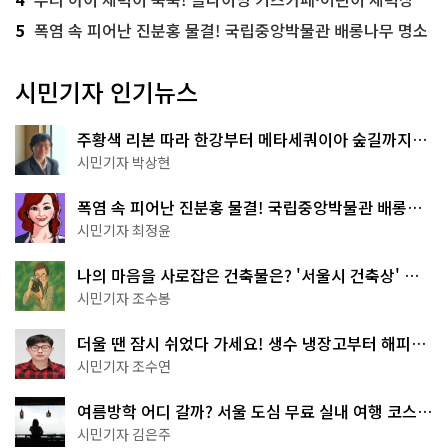
5
폭염 속 피어난 진분홍 물결! 국립중앙박물관 배롱나무 명소
시민기자 인기뉴스
주황색 리본 따라 한강부터 메타세쿼이아 숲길까지…
서울둘레길 15코스
시민기자 박상현
폭염 속 피어난 진분홍 물결! 국립중앙박물관 배롱나
무 명소
시민기자 최정윤
나의 마음을 사로잡은 건축물은? '서울시 건축상' 수
상작 공개!
시민기자 조수봉
더울 땐 잠시 쉬었다 가세요! 생수 냉장고부터 해피소
·무더위쉼터까지
시민기자 조수연
여름방학 어디 갈까? 서울 도심 무료 실내 여행 코스
추천
시민기자 김은주