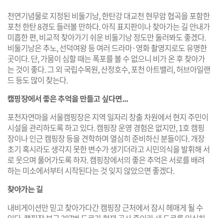
천연기념물로 지정된 비둘기낭, 한탄강 대교천 현무암 협곡을 포함한
포천 한탄 8경도 들러볼 만하다. 아직 표지판이나 찾아가는 길 안내가
미흡한 편, 비교적 찾아가기 쉬운 비둘기낭 정도만 둘러봐도 좋겠다.
비둘기낭은 추노, 선덕여왕 등 여러 드라마·영화 촬영지로도 유명한
곳이다. 단, 가뭄이 심할 때는 폭포를 볼 수 없으니 비가 온 후 찾아가
는 것이 좋다. 그 외 국립수목원, 산정호수, 포천 아트밸리, 허브아일랜
드 등도 많이 찾는다.
캠핑장에서 좋은 추억을 만들고 싶다면...
포천자연마을 서울캠핑장은 지역 일자리 창출 차원에서 현지 주민이
시설을 관리하도록 하고 있다. 캠핑장 운영 경험은 없지만, 1호 캠핑
장이나 인근 캠핑장 등을 견학하며 열심히 준비하신 분들이다. 개장
초기 혹시라도 생각지 못한 변수가 생기더라고 시민의식을 발휘해 서
로 웃으며 풀어가도록 하자. 캠핑장에서의 좋은 추억은 서로를 배려
하는 미소에서부터 시작된다는 것 잊지 않았으면 좋겠다.
찾아가는 길
내비게이션만 믿고 찾아가다간 캠핑장 근처에서 잠시 헤매게 될 수