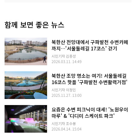
함께 보면 좋은 뉴스
북한산 전망대에서 구파발천 수변카페
까지…'서울둘레길 17코스' 걷기
시민기자 김종성
2026.03.11. 14:49
북한산 조망 명소는 여기! 서울둘레길
16코스 핫플 '구파발천 수변활력거점'
시민기자 이정민
2025.11.27. 13:00
요즘은 수변 피크닉이 대세! '노원우이
마루' & '디디미 스케이트 파크'
시민기자 조수봉
2026.04.14. 15:04