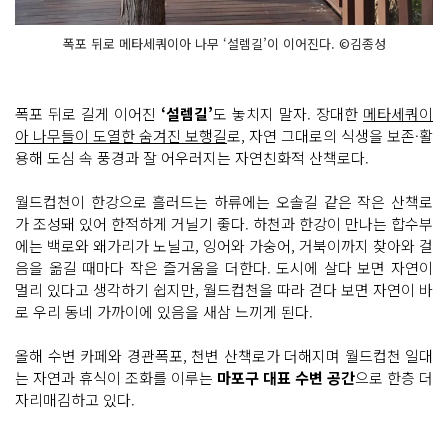
폭포 뒤로 메타세쿼이아 나무 ‘설렘길’이 이어진다. ©김종성
폭포 뒤로 길게 이어진
‘설렘길’
도 놓치지 말자. 장대한
메타세쿼이
아 나무들이 도열한 숨겨진 보행길
로, 자연 그대로의 식생을 보존·활
용해 도심 속 풍경과 잘 어우러지는 자연친화적 산책로다.
월드컵천이 한강으로 흘러드는 하류에는 오솔길 같은 작은 산책로
가 조성돼 있어 한적하게 거닐기 좋다. 하천과 한강이 만나는 합수부
에는 백로와 왜가리가 노닐고, 잉어와 가숭어, 거북이까지 찾아와 걸
음을 옮길 때마다 작은 즐거움을 더한다. 도시에 살다 보면 자연이
멀리 있다고 생각하기 쉽지만, 월드컵천을 따라 걷다 보면 자연이 바
로 우리 동네 가까이에 있음을 새삼 느끼게 된다.
올해 수변 카페와 경관폭포, 천변 산책로가 더해지며 월드컵천 일대
는 자연과 휴식이 조화를 이루는
마포구 대표 수변 공간
으로 한층 더
자리매김하고 있다.