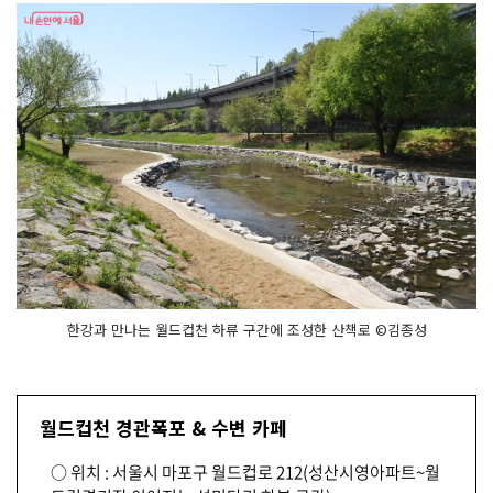
한강과 만나는 월드컵천 하류 구간에 조성한 산책로 ©김종성
월드컵천 경관폭포 & 수변 카페
○ 위치 : 서울시 마포구 월드컵로 212(성산시영아파트~월