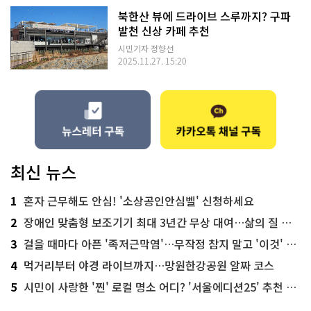
북한산 뷰에 드라이브 스루까지? 구파
발천 신상 카페 추천
시민기자 정향선
2025.11.27. 15:20
최신 뉴스
1
혼자 근무해도 안심! '소상공인안심벨' 신청하세요
2
장애인 맞춤형 보조기기 최대 3년간 무상 대여…삶의 질 높인다
3
걸을 때마다 아픈 '족저근막염'…무작정 참지 말고 '이것' 해보세요!
4
먹거리부터 야경 라이브까지…망원한강공원 알짜 코스
5
시민이 사랑한 '찐' 로컬 명소 어디? '서울에디션25' 추천 코스