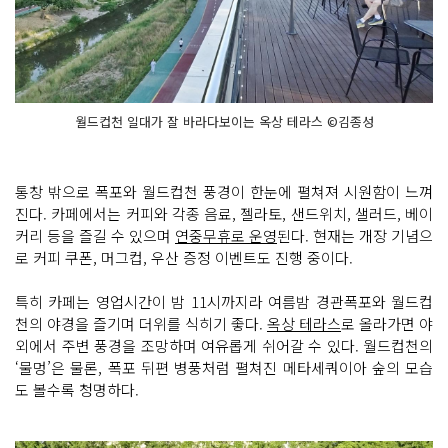
월드컵천 일대가 잘 바라다보이는 옥상 테라스 ©김종성
통창 밖으로 폭포와 월드컵천 풍경이 한눈에 펼쳐져 시원함이 느껴
진다. 카페에서는 커피와 각종 음료, 젤라토, 샌드위치, 샐러드, 베이
커리 등을 즐길 수 있으며
연중무휴로 운영
된다. 현재는 개장 기념으
로 커피 쿠폰, 머그컵, 우산 증정 이벤트도 진행 중이다.
특히 카페는 영업시간이 밤 11시까지라 여름밤 경관폭포와 월드컵
천의 야경을 즐기며 더위를 식히기 좋다.
옥상 테라스
로 올라가면 야
외에서 주변 풍경을 조망하며 여유롭게 쉬어갈 수 있다. 월드컵천의
‘물멍’은 물론, 폭포 뒤편 병풍처럼 펼쳐진 메타세쿼이아 숲의 모습
도 볼수록 청명하다.