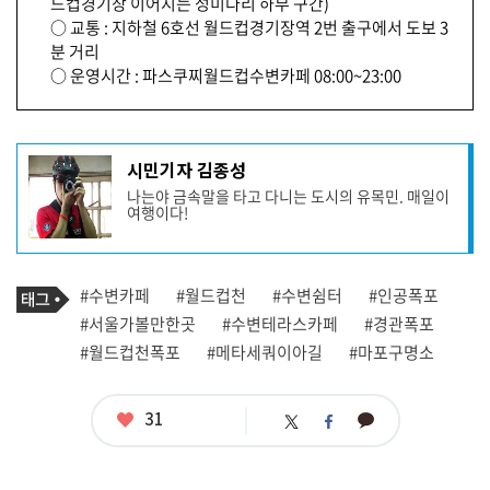
드컵경기장 이어지는 성미다리 하부 구간)
○ 교통 : 지하철 6호선 월드컵경기장역 2번 출구에서 도보 3
분 거리
○ 운영시간 : 파스쿠찌월드컵수변카페 08:00~23:00
기
시민기자 김종성
사
나는야 금속말을 타고 다니는 도시의 유목민. 매일이
작
여행이다!
성
자
프
로
기
필
태
#수변카페
#월드컵천
#수변쉼터
#인공폭포
사
그
관
#서울가볼만한곳
#수변테라스카페
#경관폭포
련
#월드컵천폭포
#메타세쿼이아길
#마포구명소
태
그
좋
31
카
트
페
아
카
위
이
요
오
터
스
톡
북