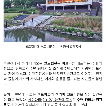
월드컵천에 새로 개장한 수변 카페 ©김종성
북한산에서 흘러 내려오는
월드컵천
은
마포구를 대표하는 생태 하
천
으로,
산책로와 수변 쉼터가 잘 조성
돼 주민들에게 사랑받는 도심
속 자연 명소다. 망원한강공원과 난지한강공원으로 이어지는 한강
과 물길이 가까워 사시사철 여가와 운동을 즐기려는 시민들로 붐빈
다.
올해는 천변에 새로운 랜드마크가 생기며 월드컵천을 찾는 발걸음
이 더욱 늘었다.
성미다리(성산동) 양편에 조성
된
수변 카페
와
경관
폭포
가 편안한 쉼터이자 멋진 조망 공간 역할을 하고 있다.