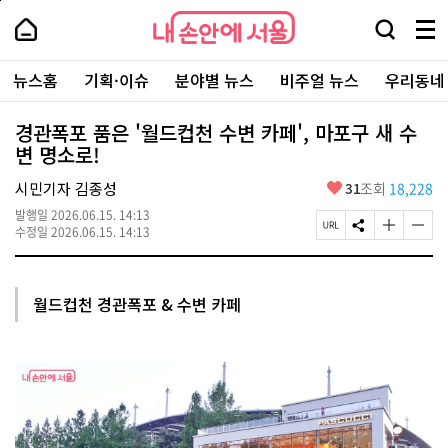
본
페
내
문
이
내
손
검
메
바
지
손
안
색
뉴
로
상
안
주
에
창
전
가
단
에
뉴스홈
기획·이슈
분야별 뉴스
비주얼 뉴스
우리동네
요
서
열
체
기
으
서
서
울
기
보
로
울
비
기
이
-
경관폭포 품은 '월드컵천 수변 카페', 마포구 새 수
스
동
서
변 명소로!
바
울
로
시
가
좋
시민기자 김종성
31
조회
18,228
대
기
아
표
발행일
2026.06.15. 14:13
요
소
페
S
글
글
수정일
2026.06.15. 14:13
통
이
N
자
자
포
지
S
크
크
털
U
공
기
기
R
유
크
작
월드컵천 경관폭포 & 수변 카페
L
하
게
게
복
기
변
변
사
경
경
하
하
기
기