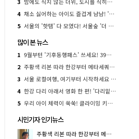
3
밤에도 식지 않는 더위, 도시를 식히는 시원한 해법은?
4
채소 싫어하는 아이도 즐겁게 냠냠! '찾아가는 서울시 식생활 교육' 현장
5
서울의 '핫템' 다 모였다! 서울숲 '더 서울마이소울 라운지' 오픈
많이 본 뉴스
1
9월부턴 '기후동행패스' 쓰세요! 39세까지 청년 혜택
2
주황색 리본 따라 한강부터 메타세쿼이아 숲길까지…서울둘레길 15코스
3
서울 로컬여행, 여기부터 시작하세요 '서울에디션25'
4
한강 다리 아래서 영화 한 편! '다리밑 영화관' 무료 상영
5
우리 아이 체력이 쑥쑥! 클라이밍 키즈카페·어린이 체력장
시민기자 인기뉴스
주황색 리본 따라 한강부터 메타세쿼이아 숲길까지…서울둘레길 15코스