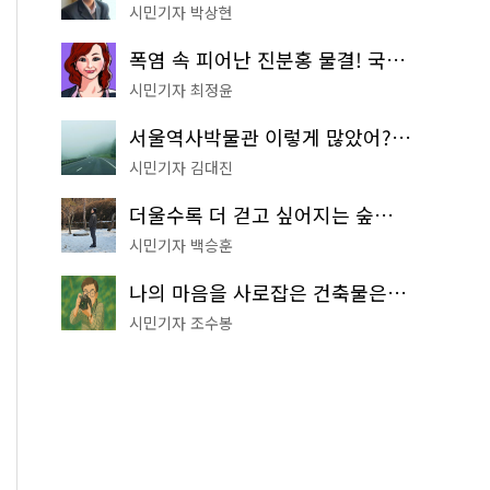
시민기자 박상현
폭염 속 피어난 진분홍 물결! 국립중앙박물관 배롱나무 명소
시민기자 최정윤
서울역사박물관 이렇게 많았어? 주말마다 한 곳씩 떠나는 역사 산책
시민기자 김대진
더울수록 더 걷고 싶어지는 숲길! 서울둘레길 '아차산 코스'
시민기자 백승훈
나의 마음을 사로잡은 건축물은? '서울시 건축상' 수상작 공개!
시민기자 조수봉