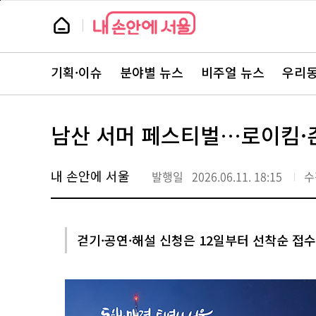
본
페
문
이
뉴
바
지
스
로
상
룸
가
단
뉴
기
으
스
로
기획·이슈
분야별 뉴스
비주얼 뉴스
우리동
주
이
요
동
서
비
스
남산 서머 페스티벌…로이킴·존
바
로
가
기
내 손안에 서울
발행일
2026.06.11. 18:15
수
걷기·공연·해설 신청은 12일부터 선착순 접수