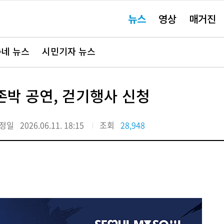
주
뉴스
영상
매거진
요
서
비
스
바
네 뉴스
시민기자 뉴스
로
가
기"
박 공연, 걷기행사 신청
정일
2026.06.11. 18:15
조회
28,948