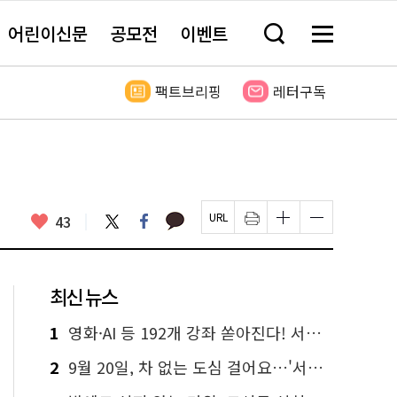
어린이신문
공모전
이벤트
검
메
색
뉴
창
전
열
체
팩트브리핑
레터구독
기
보
기
카
좋
트
페
43
페
인
글
글
카
위
이
아
이
쇄
자
자
오
터
스
요
지
하
크
크
톡
북
U
기
기
기
R
새
크
작
L
창
게
게
최신 뉴스
복
열
변
변
사
림
경
경
하
하
1
영화·AI 등 192개 강좌 쏟아진다! 서울시민대학 선착순 신청
기
기
2
9월 20일, 차 없는 도심 걸어요…'서울 걷자 페스티벌' 선착순 5천명