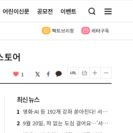
어린이신문
공모전
이벤트
검
메
색
뉴
창
전
열
체
팩트브리핑
레터구독
기
보
기
업스토어
카
좋
트
페
1
페
인
글
글
카
위
이
아
이
쇄
자
자
오
터
스
요
지
하
크
크
톡
북
U
기
기
기
R
새
크
작
L
창
게
게
최신 뉴스
복
열
변
변
사
림
경
경
하
하
1
영화·AI 등 192개 강좌 쏟아진다! 서울시민대학 선착순 신청
기
기
2
9월 20일, 차 없는 도심 걸어요…'서울 걷자 페스티벌' 선착순 5천명