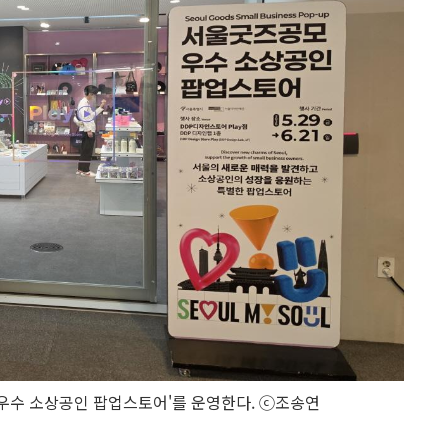
모 우수 소상공인 팝업스토어'를 운영한다. ⓒ조송연