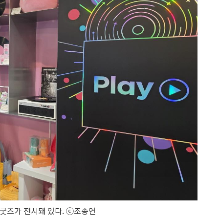
굿즈가 전시돼 있다. ⓒ조송연