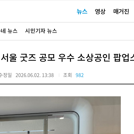
주
뉴스
영상
매거진
요
서
비
스
바
네 뉴스
시민기자 뉴스
로
가
기"
 서울 굿즈 공모 우수 소상공인 팝
수정일
2026.06.02. 13:38
조회
982