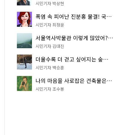
시민기자 박상현
폭염 속 피어난 진분홍 물결! 국립중앙박물관 배롱나무 명소
시민기자 최정윤
서울역사박물관 이렇게 많았어? 주말마다 한 곳씩 떠나는 역사 산책
시민기자 김대진
더울수록 더 걷고 싶어지는 숲길! 서울둘레길 '아차산 코스'
시민기자 백승훈
나의 마음을 사로잡은 건축물은? '서울시 건축상' 수상작 공개!
시민기자 조수봉