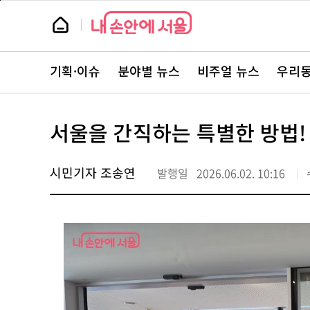
본
페
문
이
뉴
바
지
스
로
상
룸
가
단
뉴
기
으
스
로
기획·이슈
분야별 뉴스
비주얼 뉴스
우리동
주
이
요
동
서
비
스
서울을 간직하는 특별한 방법!
바
로
가
기
시민기자 조송연
발행일
2026.06.02. 10:16