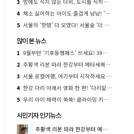
3
밤에도 식지 않는 더위, 도시를 식히는 시원한 해법은?
4
채소 싫어하는 아이도 즐겁게 냠냠! '찾아가는 서울시 식생활 교육' 현장
5
서울의 '핫템' 다 모였다! 서울숲 '더 서울마이소울 라운지' 오픈
많이 본 뉴스
1
9월부턴 '기후동행패스' 쓰세요! 39세까지 청년 혜택
2
주황색 리본 따라 한강부터 메타세쿼이아 숲길까지…서울둘레길 15코스
3
서울 로컬여행, 여기부터 시작하세요 '서울에디션25'
4
한강 다리 아래서 영화 한 편! '다리밑 영화관' 무료 상영
5
우리 아이 체력이 쑥쑥! 클라이밍 키즈카페·어린이 체력장
시민기자 인기뉴스
주황색 리본 따라 한강부터 메타세쿼이아 숲길까지…서울둘레길 15코스