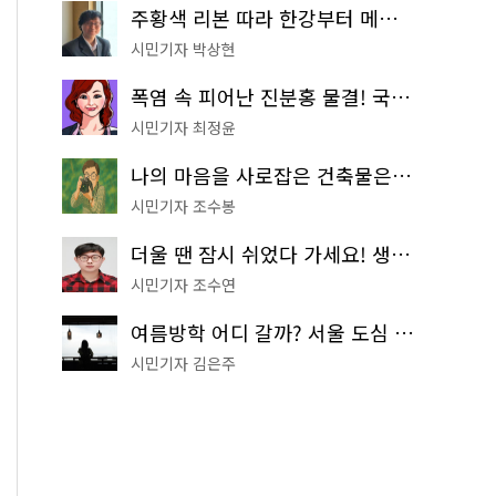
주황색 리본 따라 한강부터 메타세쿼이아 숲길까지…서울둘레길 15코스
시민기자 박상현
폭염 속 피어난 진분홍 물결! 국립중앙박물관 배롱나무 명소
시민기자 최정윤
나의 마음을 사로잡은 건축물은? '서울시 건축상' 수상작 공개!
시민기자 조수봉
더울 땐 잠시 쉬었다 가세요! 생수 냉장고부터 해피소·무더위쉼터까지
시민기자 조수연
여름방학 어디 갈까? 서울 도심 무료 실내 여행 코스 추천
시민기자 김은주