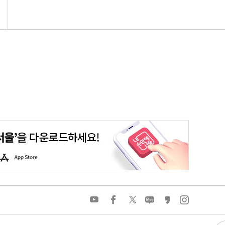
평생학습포털
청년포털
대기환경정보
에코마일리지
A
p
p
S
t
o
유
페
트
네
카
인
r
튜
이
위
이
카
스
e
브
스
터
버
오
타
북
블
스
그