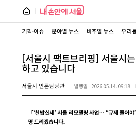
본
페
문
이
뉴
바
지
스
로
상
룸
가
단
뉴
기
으
스
로
기획·이슈
분야별 뉴스
비주얼 뉴스
우리동
주
이
요
동
서
비
스
[서울시 팩트브리핑] 서울시는
바
로
하고 있습니다
가
기
서울시 언론담당관
발행일
2026.05.14. 09:18
「‘찬밥신세’ 서울 리모델링 사업… “규제 풀어야” 
명 드리겠습니다.