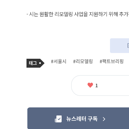
- 시는 원활한 리모델링 사업을 지원하기 위해 추
기
태
#서울시
#리모델링
#팩트브리핑
사
그
관
련
태
그
좋
1
아
요