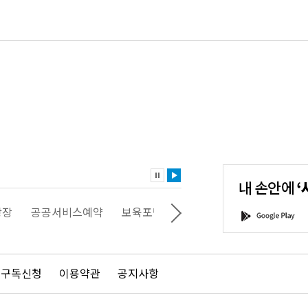
내
손
안
에
'서
광장
공공서비스예약
보육포털
일자리포털
문화포털
G
울'을
o
다
o
운
g
로
l
드
e
 구독신청
이용약관
공지사항
하
P
세
l
요!
a
y