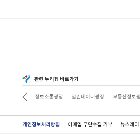
관련 누리집 바로가기
상상대로 서울
정보소통광장
열린데이터광장
부동산정보
개인정보처리방침
이메일 무단수집 거부
뉴스레터