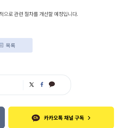
가적으로 관련 절차를 개선할 예정입니다.
목록
카
트
페
카
위
이
오
터
스
톡
북