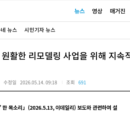
주
뉴스
영상
매거진
요
서
비
스
바
네 뉴스
시민기자 뉴스
로
가
기"
 원활한 리모델링 사업을 위해 지속
수정일
2026.05.14. 09:18
조회
691
한 목소리」(2026.5.13, 이데일리) 보도와 관련하여 설