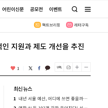
어린이신문
공모전
이벤트
검
메
색
뉴
창
전
열
체
팩트브리핑
레터구독
기
보
기
적인 지원과 제도 개선을 추진
카
좋
트
페
1
페
인
글
글
카
위
이
아
이
쇄
자
자
오
터
스
요
지
하
크
크
톡
북
U
기
기
기
R
새
크
작
L
창
게
게
최신 뉴스
복
열
변
변
사
림
경
경
하
하
1
내년 서울 예산, 어디에 쓰면 좋을까요? 온라인 투표
기
기
2
영화·AI 등 192개 강좌 쏟아진다! 서울시민대학 선착순 신청