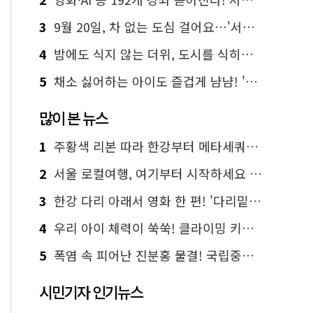
3
9월 20일, 차 없는 도심 걸어요…'서울 걷자 페스티벌' 선착순 5천명
4
밤에도 식지 않는 더위, 도시를 식히는 시원한 해법은?
5
채소 싫어하는 아이도 즐겁게 냠냠! '찾아가는 서울시 식생활 교육' 현장
많이 본 뉴스
1
주황색 리본 따라 한강부터 메타세쿼이아 숲길까지…서울둘레길 15코스
2
서울 로컬여행, 여기부터 시작하세요 '서울에디션25'
3
한강 다리 아래서 영화 한 편! '다리밑 영화관' 무료 상영
4
우리 아이 체력이 쑥쑥! 클라이밍 키즈카페·어린이 체력장
5
폭염 속 피어난 진분홍 물결! 국립중앙박물관 배롱나무 명소
시민기자 인기뉴스