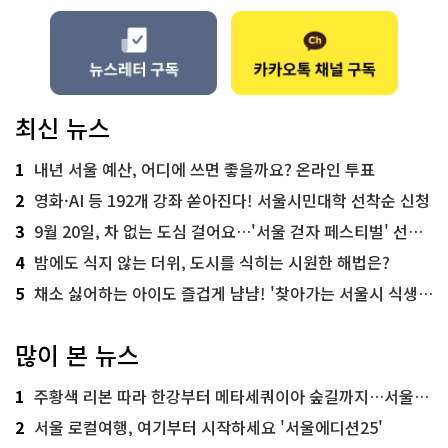
최신 뉴스
1
내년 서울 예산, 어디에 쓰면 좋을까요? 온라인 투표
2
영화·AI 등 192개 강좌 쏟아진다! 서울시민대학 선착순 신청
3
9월 20일, 차 없는 도심 걸어요…'서울 걷자 페스티벌' 선착순 5천명
4
밤에도 식지 않는 더위, 도시를 식히는 시원한 해법은?
5
채소 싫어하는 아이도 즐겁게 냠냠! '찾아가는 서울시 식생활 교육' 현장
많이 본 뉴스
1
주황색 리본 따라 한강부터 메타세쿼이아 숲길까지…서울둘레길 15코스
2
서울 로컬여행, 여기부터 시작하세요 '서울에디션25'