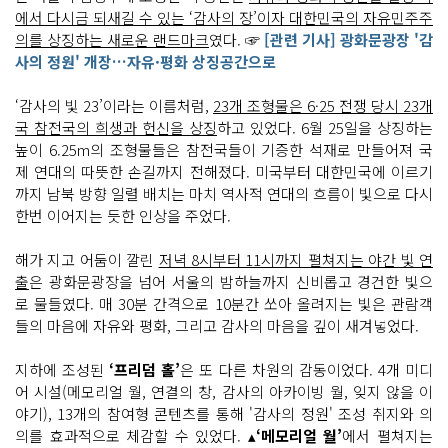
에서 다시금 되새길 수 있는 ‘감사의 장’이자 대한민국의 자유민주주
의를 상징하는 새로운 랜드마크
였다. ☞
[관련 기사] 광화문광장 '감
사의 정원' 개장…자유·평화 상징공간으로
‘감사의 빛 23’이라는 이름처럼,
23개 조형물은 6·25 전쟁 당시 23개
국 참전국의 희생과 헌신을 상징
하고 있었다. 6월 25일을 상징하는
높이 6.25m의 조형물들은 참전국들이 기증한 석재로 만들어져 국
제 연대의 따뜻한 손길까지 전해졌다. 미국부터 대한민국에 이르기
까지 남북 방향 일렬 배치는 마치 역사적 연대의 흐름이 빛으로 다시
한번 이어지는 듯한 인상을 주었다.
해가 지고 어둠이 깔린
저녁 8시부터 11시까지 펼쳐지는 야간 빛 연
출
은 광화문광장을 넘어 서울의 밤하늘까지 신비롭고 경건한 빛으
로 물들였다. 매 30분 간격으로 10분간 쏘아 올려지는 빛은 관람객
들의 마음에 자유와 평화, 그리고 감사의 마음을 깊이 새겨넣었다.
지하에 조성된
‘프리덤 홀’
은 또 다른 차원의 감동이었다. 4개 미디
어 시설(메모리얼 월, 연결의 창, 감사의 아카이빙 월, 잊지 않을 이
야기), 13개의 참여형 콘텐츠를 통해 '감사의 정원' 조성 취지와 의
의를 효과적으로 체감할 수 있었다. ▴
‘메모리얼 월’
에서 펼쳐지는