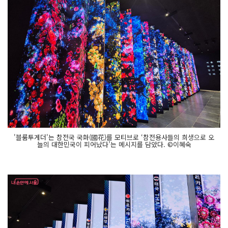
'블룸투게더'는 참전국 국화(國花)를 모티브로 ‘참전용사들의 희생으로 오
늘의 대한민국이 피어났다’는 메시지를 담았다. ©이혜숙