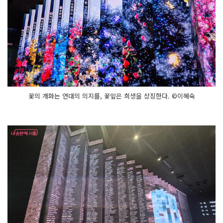
꽃의 개화는 연대의 의지를, 꽃잎은 희생을 상징한다. ©이혜숙