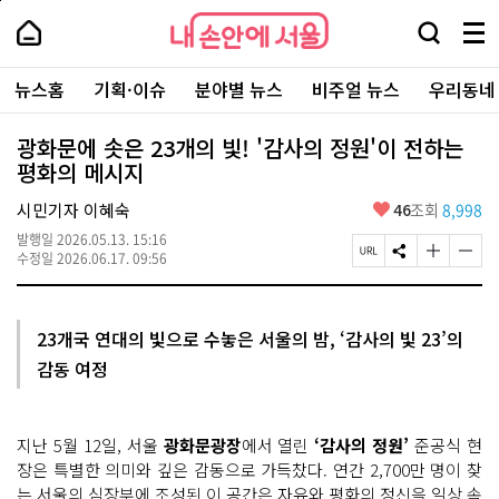
본
페
내
문
이
내
손
검
메
바
지
손
안
색
뉴
로
상
안
주
에
창
전
가
단
에
뉴스홈
기획·이슈
분야별 뉴스
비주얼 뉴스
우리동네
요
서
열
체
기
으
서
서
울
기
보
로
울
비
기
이
-
광화문에 솟은 23개의 빛! '감사의 정원'이 전하는
스
동
서
평화의 메시지
바
울
로
시
가
좋
시민기자 이혜숙
46
조회
8,998
대
기
아
표
발행일
2026.05.13. 15:16
요
소
페
S
글
글
수정일
2026.06.17. 09:56
통
이
N
자
자
포
지
S
크
크
털
U
공
기
기
R
유
크
작
23개국 연대의 빛으로 수놓은 서울의 밤, ‘감사의 빛 23’의
L
하
게
게
감동 여정
복
기
변
변
사
경
경
하
하
기
기
지난 5월 12일, 서울
광화문광장
에서 열린
‘감사의 정원’
준공식 현
장은 특별한 의미와 깊은 감동으로 가득찼다. 연간 2,700만 명이 찾
는 서울의 심장부에 조성된 이 공간은
자유와 평화의 정신을 일상 속