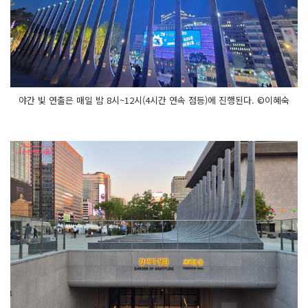
야간 빛 연출은 매일 밤 8시~12시(4시간 연속 점등)에 진행된다. ©이혜숙