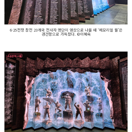
6·25전쟁 참전 23개국 전사자 명단이 영상으로 나올 때 ‘메모리얼 월’은
경건함으로 가득찼다. ©이혜숙