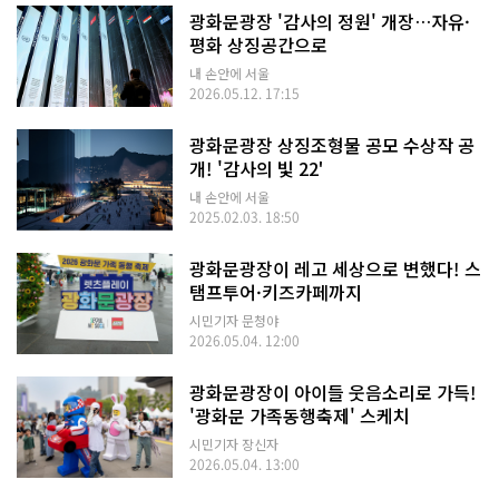
광화문광장 '감사의 정원' 개장…자유·
평화 상징공간으로
내 손안에 서울
2026.05.12. 17:15
광화문광장 상징조형물 공모 수상작 공
개! '감사의 빛 22'
내 손안에 서울
2025.02.03. 18:50
광화문광장이 레고 세상으로 변했다! 스
탬프투어·키즈카페까지
시민기자 문청야
2026.05.04. 12:00
광화문광장이 아이들 웃음소리로 가득!
'광화문 가족동행축제' 스케치
시민기자 장신자
2026.05.04. 13:00