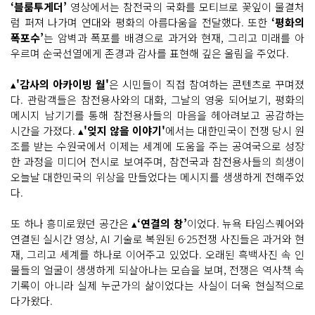
‘블룸투게더’
영상에서는 참전국의 국화를 모티브로 꽃잎이 물결처
럼 퍼져 나가며 연대와 평화의 아름다움을 전달했다. 또한
‘평화의
폭포수’
는 암벽과 폭포를 배경으로 과거와 현재, 그리고 미래를 아
우르며 순국선열에게 존경과 감사를 표현해 깊은 울림을 주었다.
▴
'감사의 아카이빙 월'
은 시민들이 직접 참여하는 콘텐츠로 꾸며졌
다. 관람객들은 참전용사와의 대화, 그날의 영웅 되어보기, 평화의
메시지 남기기를 통해 참전용사들의 마음을 헤아려보고 공감하는
시간을 가졌다. ▴
'잊지 않을 이야기'
에서는 대한민국이 전쟁 당시 원
조를 받는 수원국에서 이제는 세계에 도움을 주는 공여국으로 성장
한 과정을 미디어 전시로 보여주며, 참전국과 참전용사들의 희생이
오늘날 대한민국의 위상을 만들었다는 메시지를 생생하게 전해주었
다.
또 하나 흥미로웠던 공간은 ▴
‘연결의 창’
이었다. 뉴욕 타임스퀘어와
연결된 실시간 영상, AI 기술로 복원된 6·25전쟁 사진들은 과거와 현
재, 그리고 세계를 하나로 이어주고 있었다. 오래된 흑백사진 속 인
물들의 얼굴이 생생하게 되살아나는 모습을 보며, 전쟁은 역사책 속
기록이 아니라 실제 누군가의 삶이었다는 사실이 더욱 현실적으로
다가왔다.