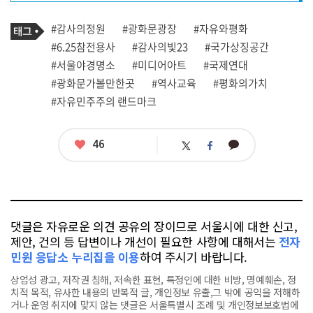
프
로
기
필
태
#감사의정원
#광화문광장
#자유와평화
사
그
관
#6.25참전용사
#감사의빛23
#국가상징공간
련
#서울야경명소
#미디어아트
#국제연대
태
그
#광화문가볼만한곳
#역사교육
#평화의가치
#자유민주주의 랜드마크
좋
46
카
트
페
아
카
위
이
요
오
터
스
톡
북
댓글은 자유로운 의견 공유의 장이므로 서울시에 대한 신고,
제안, 건의 등 답변이나 개선이 필요한 사항에 대해서는
전자
민원 응답소 누리집을 이용
하여 주시기 바랍니다.
상업성 광고, 저작권 침해, 저속한 표현, 특정인에 대한 비방, 명예훼손, 정
치적 목적, 유사한 내용의 반복적 글, 개인정보 유출,그 밖에 공익을 저해하
거나 운영 취지에 맞지 않는 댓글은 서울특별시 조례 및 개인정보보호법에