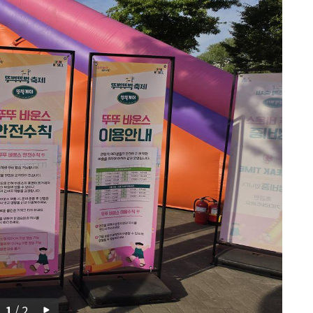
1
/
2