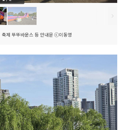
뚜벅 축제 뚜뚜바운스 등 안내문 ⓒ이동영