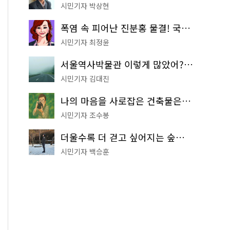
시민기자 박상현
폭염 속 피어난 진분홍 물결! 국립중앙박물관 배롱나무 명소
시민기자 최정윤
서울역사박물관 이렇게 많았어? 주말마다 한 곳씩 떠나는 역사 산책
시민기자 김대진
나의 마음을 사로잡은 건축물은? '서울시 건축상' 수상작 공개!
시민기자 조수봉
더울수록 더 걷고 싶어지는 숲길! 서울둘레길 '아차산 코스'
시민기자 백승훈