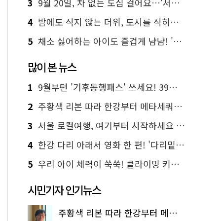
3
9월 20일, 차 없는 도심 걸어요…'서울 걷자 페스티벌' 선착순 5천명
4
밤에도 식지 않는 더위, 도시를 식히는 시원한 해법은?
5
채소 싫어하는 아이도 즐겁게 냠냠! '찾아가는 서울시 식생활 교육' 현장
많이 본 뉴스
1
9월부턴 '기후동행패스' 쓰세요! 39세까지 청년 혜택
2
주황색 리본 따라 한강부터 메타세쿼이아 숲길까지…서울둘레길 15코스
3
서울 로컬여행, 여기부터 시작하세요 '서울에디션25'
4
한강 다리 아래서 영화 한 편! '다리밑 영화관' 무료 상영
5
우리 아이 체력이 쑥쑥! 클라이밍 키즈카페·어린이 체력장
시민기자 인기뉴스
주황색 리본 따라 한강부터 메타세쿼이아 숲길까지…서울둘레길 15코스