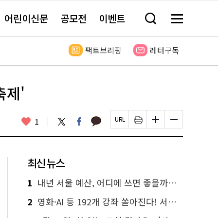
어린이신문
공모전
이벤트
검
메
색
뉴
창
전
열
체
팩트브리핑
레터구독
기
보
기
축제'
카
좋
트
페
1
페
인
글
글
카
위
이
아
이
쇄
자
자
오
터
스
요
지
하
크
크
톡
북
U
기
기
기
R
새
크
작
L
창
게
게
최신 뉴스
복
열
변
변
사
림
경
경
하
하
1
내년 서울 예산, 어디에 쓰면 좋을까요? 온라인 투표
기
기
2
영화·AI 등 192개 강좌 쏟아진다! 서울시민대학 선착순 신청