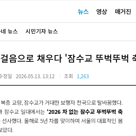
주
뉴스
영상
매거진
요
서
비
스
바
네 뉴스
시민기자 뉴스
로
가
기"
발걸음으로 채우다 '잠수교 뚜벅뚜벅 
수정일
2026.05.13. 13:12
조회
1,263
 복층 교량, 잠수교가 거대한 보행자 천국으로 탈바꿈했다.
원과 잠수교 일대에서는
‘2026 차 없는 잠수교 뚜벅뚜벅 축
 선사했다. 올해로 5년 차를 맞이하며 서울의 대표적인 봄
보았다.