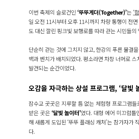
이번 축제의 슬로건인
‘뚜뚜게더(Together)’
는
‘
일 오전 11시부터 오후 11시까지 차량 통행이 전면
도 대신 깔린 핑크빛 보행로를 따라 걷는 시민들의
단순히 걷는 것에 그치지 않고, 한강의 푸른 물결을
백과 벤치가 배치되었다. 평소라면 차창 너머로 스
발견되는 순간이었다.
오감을 자극하는 상설 프로그램, ‘달빛 
잠수교 곳곳은 지루할 틈 없는 체험형 프로그램들로
받은 곳은
‘달빛 놀이터’
였다. 대형 에어 미끄럼틀
해 새롭게 도입된 ‘뚜뚜 플래싱 캐처’는 참가자가 
다.