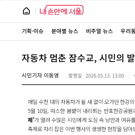
본
페
문
이
뉴
바
지
스
로
상
룸
가
단
뉴
기
으
스
로
기획·이슈
분야별 뉴스
비주얼 뉴스
우리동
주
이
요
동
서
비
스
자동차 멈춘 잠수교, 시민의 
바
로
가
기
시민기자 이동영
발행일
2026.05.13. 13:00
매일 수천 대의 자동차가 쉴 새 없이 오가던 한강의
5월 10일, 따스한 봄볕이 내리쬐는 반포한강공
제’
가 열려 수많은 시민에게 도심 속 낭만과 여유를
축제로 자리 잡은 이번 행사의 생생한 현장을 담아