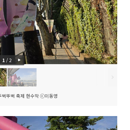
1
/
2
교 뚜벅뚜벅 축제 현수막 ⓒ이동영