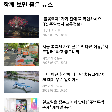
함께 보면 좋은 뉴스
'불꽃축제' 가기 전에 꼭 확인하세요!
(ft. 주말행사 교통정보)
내 손안에 서울
2025.09.25. 18:00
서울 봄축제 가고 싶은 또 다른 이유, '서
로장터' 싸고 좋으니까!
시민기자 김은주
2026.05.07. 15:05
바다 아닌 한강에 나타난 혹등고래? 이
게 대체 무슨 일이야~
시민기자 유서경
2023.09.22. 10:20
일요일은 잠수교에서 만나! '뚜벅뚜벅
축제' 개막일 풍경