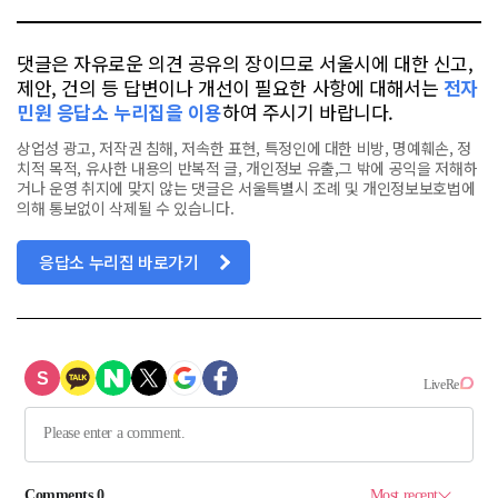
교
통 통
제 1
댓글은 자유로운 의견 공유의 장이므로 서울시에 대한 신고,
1:
0
제안, 건의 등 답변이나 개선이 필요한 사항에 대해서는
전자
0
~
민원 응답소 누리집을 이용
하여 주시기 바랍니다.
2
3:
상업성 광고, 저작권 침해, 저속한 표현, 특정인에 대한 비방, 명예훼손, 정
0
치적 목적, 유사한 내용의 반복적 글, 개인정보 유출,그 밖에 공익을 저해하
0 이
루
거나 운영 취지에 맞지 않는 댓글은 서울특별시 조례 및 개인정보보호법에
어
의해 통보없이 삭제될 수 있습니다.
짐
잠
수
응답소 누리집 바로가기
교 북
단
~
남
단 달
빛
광
장 1.
1
k
m
2
0
2
6 뚜