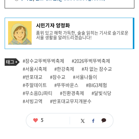
로
그
램
가
득
기
시민기자 양정화
가
사
득
품위 있고 해학 가득한, 술술 읽히는 기사로 슬기로운
작
해
서울 생활을 알려드리겠습니다!
성
서 걸
으
자
며 즐
프
기
로
기 최
기
필
태
#잠수교뚜벅뚜벅축제
#2026뚜벅뚜벅축제
고!
사
그
관
#서울시축제
#한강축제
#차 없는 잠수교
축
련
제 기
#반포대교
#잠수교
#서울나들이
태
간 교
통 통
그
#주말데이트
#뚜뚜바운스
#BIG3체험
제 꼭! 확
인
#무소음DJ파티
#친환경축제
#달빛식당
6
월 1
#서빙고역
#반포대교무지개분수
4
일
까
지 매
좋
5
카
트
페
주 일
아
카
위
이
요
요
일 잠
오
터
스
수
톡
북
교