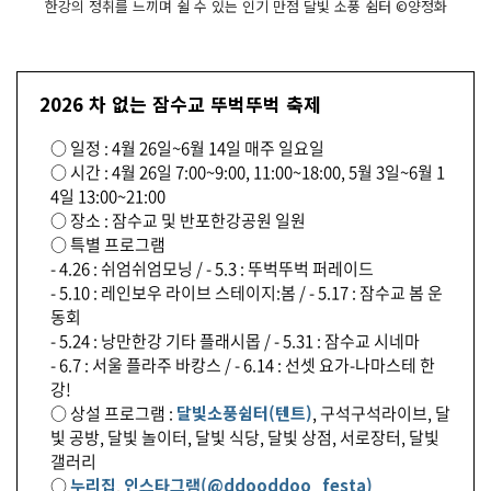
한강의 정취를 느끼며 쉴 수 있는 인기 만점 달빛 소풍 쉼터 ©양정화
샷 명
소
조
명 라
이
트 포
2026 차 없는 잠수교 뚜벅뚜벅 축제
토
존
○ 일정 : 4월 26일~6월 14일 매주 일요일
다
양
○ 시간 : 4월 26일 7:00~9:00, 11:00~18:00, 5월 3일~6월 1
한 프
4일 13:00~21:00
로
그
○ 장소 : 잠수교 및 반포한강공원 일원
램
○ 특별 프로그램
매
주 일
- 4.26 : 쉬엄쉬엄모닝 / - 5.3 : 뚜벅뚜벅 퍼레이드
요
일 서
- 5.10 : 레인보우 라이브 스테이지:봄 / - 5.17 : 잠수교 봄 운
울 감
동회
성 가
득
- 5.24 : 낭만한강 기타 플래시몹 / - 5.31 : 잠수교 시네마
한 상
- 6.7 : 서울 플라주 바캉스 / - 6.14 : 선셋 요가-나마스테 한
설
무
강!
료 프
○ 상설 프로그램 :
달빛소풍쉼터(텐트)
, 구석구석라이브, 달
로
그
빛 공방, 달빛 놀이터, 달빛 식당, 달빛 상점, 서로장터, 달빛
램
들
갤러리
과 특
○
누리집
,
인스타그램(@ddooddoo_festa)
별 프