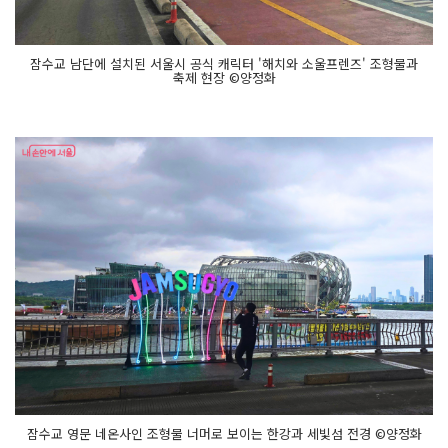
를 산
책
하
며 축
잠수교 남단에 설치된 서울시 공식 캐릭터 '해치와 소울프렌즈' 조형물과
제
축제 현장 ©양정화
를 즐
긴
다.
• 자
막:
2
0
2
6 뚜
벅
뚜
벅 축
제
잠
수
교
·
J
A
M
S
U
G
Y
O
잠수교 영문 네온사인 조형물 너머로 보이는 한강과 세빛섬 전경 ©양정화
함