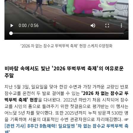
'2026 차 없는 잠수교 뚜벅뚜벅 축제' 현장 스케치 ©양정화
이 영
닫
상
기
은 잠
수
비바람 속에서도 빛난 '2026 뚜벅뚜벅 축제'의 여유로운
교 보
행
주말
로 위
에 날
지난 5월 3일, 일요일을 맞아 한강 수면과 가장 가까운 교량인 반포
개
가 달
잠수교를 온전히 두 발로 걸어볼 수 있는
'2026 차 없는 잠수교 뚜
린 대
형 해
벅뚜벅 축제' 현장
을 다녀왔다. 2022년 하반기 처음 시작되어 잠수
치
교를 시민의 품으로 돌려주기 위한 첫걸음으로 평가받는 이 행사는
와 소
울
어느덧 5년 차를 맞이했다. 또한 2025년까지 누적 방문객 530만 명
프
을 기록하며 서울의 대표적인 수변 관광자원으로 자리매김했다. ☞
렌
즈 캐
[관련 기사] 8주간 8色매력! 일요일엔 '차 없는 잠수교 뚜벅뚜벅 축
릭
제'
터 조