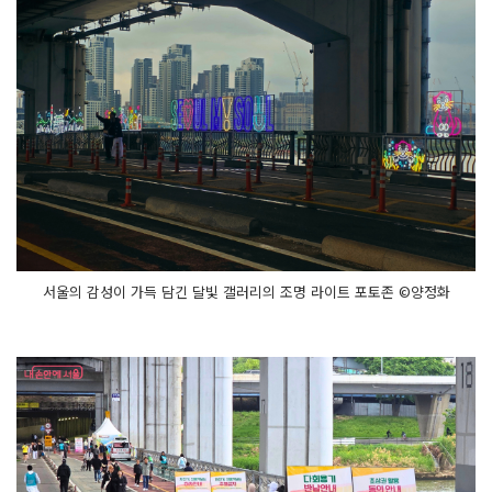
드
트
럭 존
달
빛 상
점, 서
로
장
터
수
공
예
품, 친
환
경 소
품 : 달
빛 상
점
서울의 감성이 가득 담긴 달빛 갤러리의 조명 라이트 포토존 ©양정화
전
국 방
방
곡
곡 특
산
물 : 서
로
장
터
반
포
한