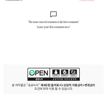
벅
뚜
벅 축
제
잠
수
교
·
J
A
M
S
U
G
Y
O
함
께 걷
는 한
강
함
께 하
는 우
리
본 저작물은 "공공누리"
제4유형:출처표시+상업적 이용금지+변경금지
조건에 따라 이용 할 수 있습니다.