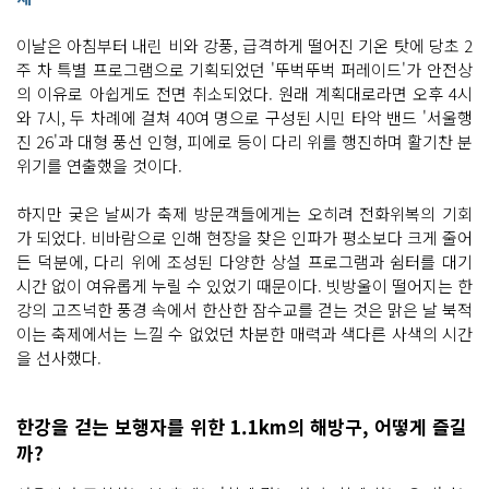
형
물
이 설
이날은 아침부터 내린 비와 강풍, 급격하게 떨어진 기온 탓에 당초 2
치
주 차 특별 프로그램으로 기획되었던 '뚜벅뚜벅 퍼레이드'가 안전상
되
어 있
의 이유로 아쉽게도 전면 취소되었다. 원래 계획대로라면 오후 4시
고 시
와 7시, 두 차례에 걸쳐 40여 명으로 구성된 시민 타악 밴드 '서울행
민
들
진 26'과 대형 풍선 인형, 피에로 등이 다리 위를 행진하며 활기찬 분
이 그 옆
위기를 연출했을 것이다.
을 자
유
롭
게 오
하지만 궂은 날씨가 축제 방문객들에게는 오히려 전화위복의 기회
가
가 되었다. 비바람으로 인해 현장을 찾은 인파가 평소보다 크게 줄어
는 것
을 비
든 덕분에, 다리 위에 조성된 다양한 상설 프로그램과 쉼터를 대기
추
시간 없이 여유롭게 누릴 수 있었기 때문이다. 빗방울이 떨어지는 한
며 시
작
강의 고즈넉한 풍경 속에서 한산한 잠수교를 걷는 것은 맑은 날 북적
된
이는 축제에서는 느낄 수 없었던 차분한 매력과 색다른 사색의 시간
다. 다
리 한
을 선사했다.
쪽 면
을 따
라 화
려
한강을 걷는 보행자를 위한 1.1km의 해방구, 어떻게 즐길
한 색
상
까?
의 푸
드
트