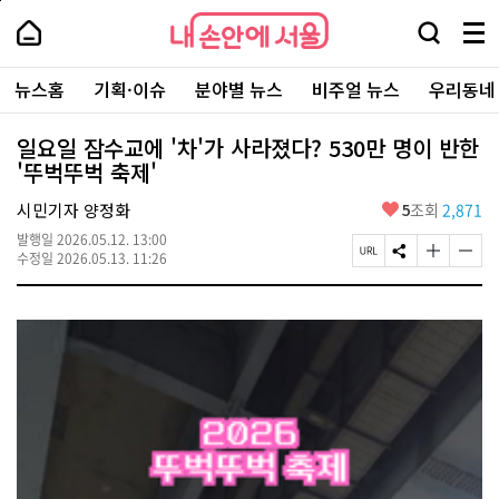
본
페
내
문
이
내
손
검
메
바
지
손
안
색
뉴
로
상
안
주
에
창
전
가
단
에
뉴스홈
기획·이슈
분야별 뉴스
비주얼 뉴스
우리동네
요
서
열
체
기
으
서
서
울
기
보
로
울
비
기
이
-
일요일 잠수교에 '차'가 사라졌다? 530만 명이 반한
스
동
서
'뚜벅뚜벅 축제'
바
울
로
시
가
좋
시민기자 양정화
5
조회
2,871
대
기
아
표
발행일
2026.05.12. 13:00
요
소
페
S
글
글
수정일
2026.05.13. 11:26
통
이
N
자
자
포
지
S
크
크
털
U
공
기
기
R
유
크
작
L
하
게
게
복
기
변
변
사
경
경
하
하
기
기