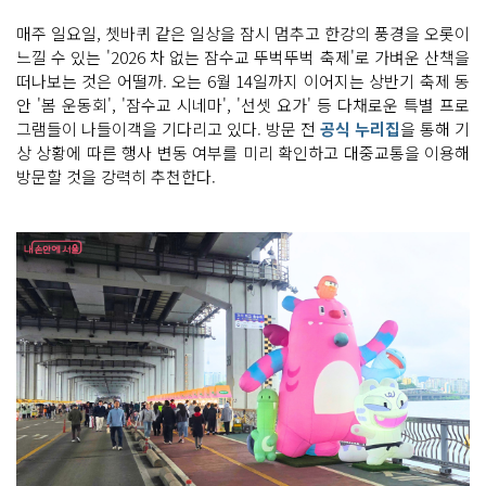
사
를 안
매주 일요일, 쳇바퀴 같은 일상을 잠시 멈추고 한강의 풍경을 오롯이
내
느낄 수 있는 '2026 차 없는 잠수교 뚜벅뚜벅 축제'로 가벼운 산책을
하
는 입
떠나보는 것은 어떨까. 오는 6월 14일까지 이어지는 상반기 축제 동
간
안 '봄 운동회', '잠수교 시네마', '선셋 요가' 등 다채로운 특별 프로
판
들
그램들이 나들이객을 기다리고 있다. 방문 전
공식 누리집
을 통해 기
과 차
량 통
상 상황에 따른 행사 변동 여부를 미리 확인하고 대중교통을 이용해
제 펜
방문할 것을 강력히 추천한다.
스
가 쳐 있
다. 자
전
거 및 전
동 킥
보
드 주
행 금
지 표
지
판
이 세
워
져 있
으
며 많
은 시
민
이 다
리 위