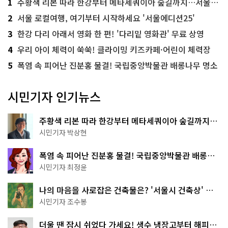
1
주황색 리본 따라 한강부터 메타세쿼이아 숲길까지…서울둘레길 15코스
2
서울 로컬여행, 여기부터 시작하세요 '서울에디션25'
3
한강 다리 아래서 영화 한 편! '다리밑 영화관' 무료 상영
4
우리 아이 체력이 쑥쑥! 클라이밍 키즈카페·어린이 체력장
5
폭염 속 피어난 진분홍 물결! 국립중앙박물관 배롱나무 명소
시민기자 인기뉴스
주황색 리본 따라 한강부터 메타세쿼이아 숲길까지…
서울둘레길 15코스
시민기자 박상현
폭염 속 피어난 진분홍 물결! 국립중앙박물관 배롱나
무 명소
시민기자 최정윤
나의 마음을 사로잡은 건축물은? '서울시 건축상' 수
상작 공개!
시민기자 조수봉
더울 땐 잠시 쉬었다 가세요! 생수 냉장고부터 해피소