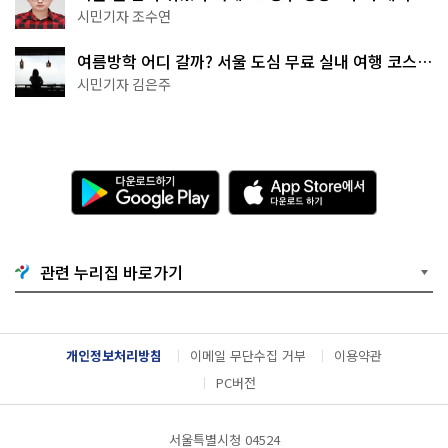
·무더위쉼터까지
시민기자 조수연
여름방학 어디 갈까? 서울 도심 무료 실내 여행 코스
추천
시민기자 김은주
다
A
운
p
로
p
드
S
하
t
기
o
관련 누리집 바로가기
G
r
o
e
o
에
g
서
l
다
개인정보처리방침
이메일 무단수집 거부
이용약관
e
운
P
로
PC버전
l
드
a
하
y
기
서울특별시청 04524