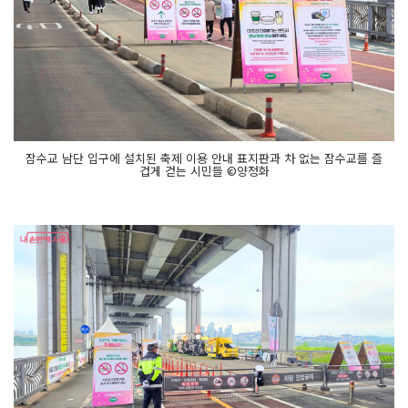
강
공
원 남
단 초
입
부
터 쭉
~
달
빛 소
풍 쉼
잠수교 남단 입구에 설치된 축제 이용 안내 표지판과 차 없는 잠수교를 즐
터
겁게 걷는 시민들 ©양정화
잠
수
교 로
맨
틱 한
강 노
을 맛
집!
4
인
용 텐
트
로 구
성
된 휴
식
공
간
무