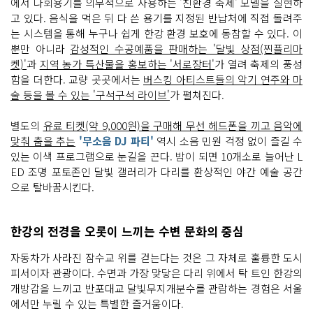
에서 다회용기를 의무적으로 사용하는 '친환경 축제' 모델을 실현하
라 서
고 있다. 음식을 먹은 뒤 다 쓴 용기를 지정된 반납처에 직접 돌려주
울
의 상
는 시스템을 통해 누구나 쉽게 한강 환경 보호에 동참할 수 있다. 이
징 캐
릭
뿐만 아니라
감성적인 수공예품을 판매하는 '달빛 상점(찐플리마
터
켓)'
과
지역 농가 특산물을 홍보하는 '서로장터'
가 열려 축제의 풍성
와 주
요 건
함을 더한다. 교량 곳곳에서는
버스킹 아티스트들의 악기 연주와 마
축
술 등을 볼 수 있는 '구석구석 라이브'
가 펼쳐진다.
물 모
양
의 알
별도의
유료 티켓(약 9,000원)을 구매해 무선 헤드폰을 끼고 음악에
록
달
맞춰 춤을 추는
'무소음 DJ 파티'
역시 소음 민원 걱정 없이 즐길 수
록
한 네
있는 이색 프로그램으로 눈길을 끈다. 밤이 되면 10개소로 늘어난 L
온
ED 조명 포토존인 달빛 갤러리가 다리를 환상적인 야간 예술 공간
사
인 조
으로 탈바꿈시킨다.
형
물
들
이 설
한강의 전경을 오롯이 느끼는 수변 문화의 중심
치
되
어 빛
자동차가 사라진 잠수교 위를 걷는다는 것은 그 자체로 훌륭한 도시
나
피서이자 관광이다. 수면과 가장 맞닿은 다리 위에서 탁 트인 한강의
고 있
다. 도
개방감을 느끼고 반포대교 달빛무지개분수를 관람하는 경험은 서울
로 위
에
에서만 누릴 수 있는 특별한 즐거움이다.
는 행