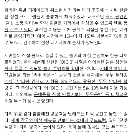
들
이 배
화려한 특별 퍼레이드가 취소된 빈자리는 다리 곳곳에 배치된 탄탄
치
되
한 상설 프로그램들이 훌륭하게 채워주었다. 대표적인
휴식 공간인
어 있
'달빛 소풍 쉼터'는 한강 물결을 가까이서 감상할 수 있도록 텐트 등
고, 한
강
을 갖추고 있다.
쾌적한 이용을 위해 공식 누리집을 통한 사전 예약
이 보
제로 운영되지만, 예약 시간에서 10분이 지나도록 방문하지 않을 경
이
는 다
우 노쇼로 간주하여 현장 대기자에게 순서가 양도된다.
리 난
간 쪽
에
시민들이 직접 몸으로 즐길 수 있는 놀이와 체험 콘텐츠도 한층 다채
는 삼
각
로워졌다. 올해 새롭게 신설된
'BIG 3' 체험은 아이들은 물론 성인들
형 모
까지 즐길 수 있도록 놀이 콘텐츠를 확대
한 것이다.
거대한 에어 미
양
의 노
끄럼틀을 타는 '뚜뚜 바운스', 공중의 소품을 낚아채는 '뚜뚜 플라잉
란
캐처', 낙타봉 경사로 지형을 창의적으로 활용한 '뚜뚜 낙타봉 볼
색 텐
트
링'
이 그 주인공이다. 이 'BIG 3' 콘텐츠는 5월 10일부터 이용 가능
들
하다. 이외에도
공예품을 직접 만들어보는 '뚜뚜공방' 등 다채로운
이 일
렬
체험 부스가 상시 운영
된다.
로 설
치
되
다리 위를 걷다 출출해진 방문객을 달래주는 미식 공간도 놓칠 수 없
어 있
다. 다
다.
세계 각국의 이색 메뉴를 선보이는 30대의 푸드트럭
, 일명 '달빛
리 난
식당'이 다리 양측에 늘어서 있다. 특히 올해 행사는 모든 푸드트럭
간
을 따