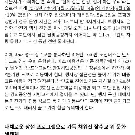
서울시가 주최하는 본 축제는 '함께 걷는 한강, 함께 하는 우리'라는
럭
슬로건 아래
2026년 상반기(4월 26일~6월 14일)와 하반기(9월 6일
들
이 길
~10월 25일)에 걸쳐 매주 일요일마다 개최
된다. 5월 3일을 포함한
게 늘
어
상반기 정규 운영 시간은 오후 1시부터 밤 9시까지다. 보행자의 온
서 있
전한 안전과 행사 진행을 위해 당일 오전 11시부터 오후 11시까지
으
며 사
잠수교 북단에서 남단 달빛광장까지 이어지는 약 1.1km 구간의 차
람
량 통행이 12시간 동안 전면 통제된다.
들
은 줄
을 서
이에 따라 평소 잠수교를 통과하던 405번, 740번 노선버스는 반포
서 음
식
대교로 임시 우회 운행한다. 버스 이용객은 기존 정류장에서 약 600
을 기
다
m 떨어진 '반포대교남단.한강시민공원입구' 정류소에서 하차해 약
리
8분가량 도보로 이동해야 한다. 행사장 접근성을 높이기 위해 대중
거
나 구
교통 이용이 적극 권장된다. 남단으로 진입할 경우 지하철 3·7·9호선
경
고속터미널역이나 9호선 신반포역을 이용하면 되고, 북단 진입 시에
한
다. 노
는 경의중앙선 서빙고역에서 걸어올 수 있다. 단, 행사 구간 내에서
란
는 자전거와 전동 킥보드 등 개인 이동수단의 주행이 전면 금지되므
색
과 분
로 반드시 내려서 끌고 가야 함을 유의해야 한다.
홍
색 지
붕
의 작
다채로운 상설 프로그램으로 가득 채워진 잠수교 위 문화
은 가
판 부
생태계
스