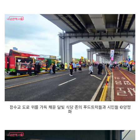
께 걷
는 한
강
함
께 하
는 우
리
달
빛 식
당
국
가
별 음
식
이 잠
수
교
에 모
였
다!
반
포
한
잠수교 도로 위를 가득 채운 달빛 식당 존의 푸드트럭들과 시민들 ©양정
강
화
공
원 남
단, 잠
수
교 북
단
푸