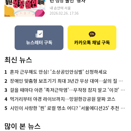
년 성장 올인' 행사
내 손안에 서울
2026.02.26. 17:36
최신 뉴스
1
혼자 근무해도 안심! '소상공인안심벨' 신청하세요
2
장애인 맞춤형 보조기기 최대 3년간 무상 대여…삶의 질 높인다
3
걸을 때마다 아픈 '족저근막염'…무작정 참지 말고 '이것' 해보세요!
4
먹거리부터 야경 라이브까지…망원한강공원 알짜 코스
5
시민이 사랑한 '찐' 로컬 명소 어디? '서울에디션25' 추천 코스
많이 본 뉴스