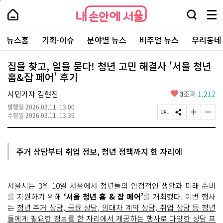
본
페
내
문
이
내
손
검
메
바
지
손
안
색
뉴
로
상
안
주
에
창
전
가
단
에
뉴스홈
기획·이슈
분야별 뉴스
비주얼 뉴스
우리동네
요
서
열
체
기
으
서
서
울
기
보
로
울
비
기
이
-
집을 찾고, 일을 묻다! 청년 고민 해결사 '서울 청년
스
동
서
홈&잡 페어' 후기
바
울
로
시
가
좋
시민기자 김현진
3
조회
1,212
대
기
아
표
발행일
2026.03.11. 13:00
요
소
페
S
글
글
수정일
2026.03.11. 13:39
통
이
N
자
자
포
지
S
크
크
털
U
공
기
기
R
유
크
작
주거 상담부터 취업 정보, 청년 정책까지 한 자리에
L
하
게
게
복
기
변
변
사
경
경
하
하
서울시는 3월 10일 서울에서 청년들의 안정적인 생활과 미래 준비
기
기
를 지원하기 위해
‘서울 청년 홈 & 잡 페어’
를 개최했다. 이번 행사
는
청년 주거 상담, 금융 상담, 임대차 계약 상담, 취업 상담 등 청년
들에게 필요한 정보를 한 자리에서 제공하는 행사로 다양한 상담 프