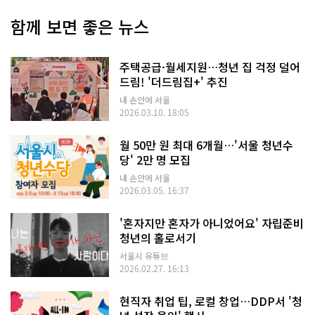
함께 보면 좋은 뉴스
주택공급·월세지원…청년 집 걱정 덜어
드림! '더드림집+' 추진
내 손안에 서울
2026.03.10. 18:05
월 50만 원 최대 6개월…'서울 청년수
당' 2만 명 모집
내 손안에 서울
2026.03.05. 16:37
'혼자지만 혼자가 아니었어요' 자립준비
청년의 홀로서기
서울시 유튜브
2026.02.27. 16:13
현직자 취업 팁, 로컬 창업…DDP서 '청