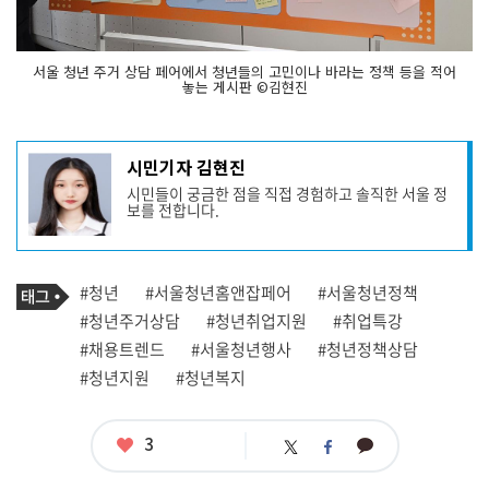
서울 청년 주거 상담 페어에서 청년들의 고민이나 바라는 정책 등을 적어
놓는 게시판 ©김현진
기
시민기자 김현진
사
시민들이 궁금한 점을 직접 경험하고 솔직한 서울 정
작
보를 전합니다.
성
자
프
로
기
필
태
#청년
#서울청년홈앤잡페어
#서울청년정책
사
그
관
#청년주거상담
#청년취업지원
#취업특강
련
#채용트렌드
#서울청년행사
#청년정책상담
태
그
#청년지원
#청년복지
좋
3
카
트
페
아
카
위
이
요
오
터
스