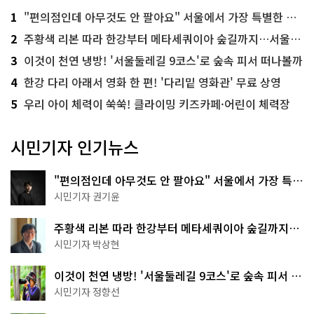
1
"편의점인데 아무것도 안 팔아요" 서울에서 가장 특별한 편의점의 정체
2
주황색 리본 따라 한강부터 메타세쿼이아 숲길까지…서울둘레길 15코스
3
이것이 천연 냉방! '서울둘레길 9코스'로 숲속 피서 떠나볼까
4
한강 다리 아래서 영화 한 편! '다리밑 영화관' 무료 상영
5
우리 아이 체력이 쑥쑥! 클라이밍 키즈카페·어린이 체력장
시민기자 인기뉴스
"편의점인데 아무것도 안 팔아요" 서울에서 가장 특별
한 편의점의 정체
시민기자 권기윤
주황색 리본 따라 한강부터 메타세쿼이아 숲길까지…
서울둘레길 15코스
시민기자 박상현
이것이 천연 냉방! '서울둘레길 9코스'로 숲속 피서 떠
나볼까
시민기자 정향선