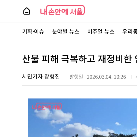
본
페
문
이
뉴
바
지
스
로
상
룸
가
단
뉴
기
으
스
로
기획·이슈
분야별 뉴스
비주얼 뉴스
우리동
주
이
요
동
서
비
스
산불 피해 극복하고 재정비한
바
로
가
기
시민기자 장형진
발행일
2026.03.04. 10:26