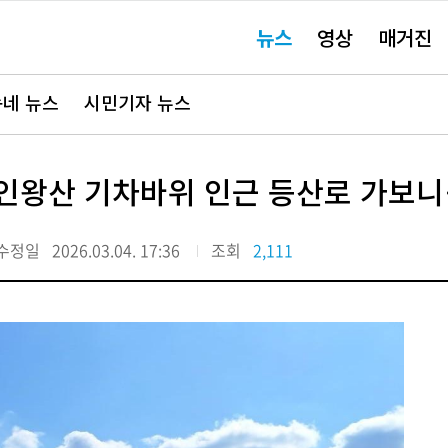
주
뉴스
영상
매거진
요
서
비
스
바
네 뉴스
시민기자 뉴스
로
가
기"
 인왕산 기차바위 인근 등산로 가보
수정일
2026.03.04. 17:36
조회
2,111