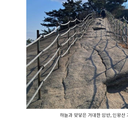
하늘과 맞닿은 거대한 암반, 인왕산