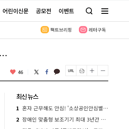
어린이신문
공모전
이벤트
검
메
색
뉴
창
전
열
체
팩트브리핑
레터구독
기
보
기
니…
카
좋
트
페
46
페
인
글
글
카
위
이
아
이
쇄
자
자
오
터
스
요
지
하
크
크
톡
북
U
기
기
기
R
새
크
작
L
창
게
게
최신 뉴스
복
열
변
변
사
림
경
경
하
하
1
혼자 근무해도 안심! '소상공인안심벨' 신청하세요
기
기
2
장애인 맞춤형 보조기기 최대 3년간 무상 대여…삶의 질 높인다