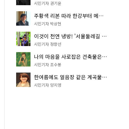
시민기자 권기윤
주황색 리본 따라 한강부터 메타세쿼이아 숲길까지…서울둘레길 15코스
시민기자 박상현
이것이 천연 냉방! '서울둘레길 9코스'로 숲속 피서 떠나볼까
시민기자 정향선
나의 마음을 사로잡은 건축물은? '서울시 건축상' 수상작 공개!
시민기자 조수봉
한여름에도 얼음장 같은 계곡물! 서울 '진관사 계곡'이 천국이네~
시민기자 양지영