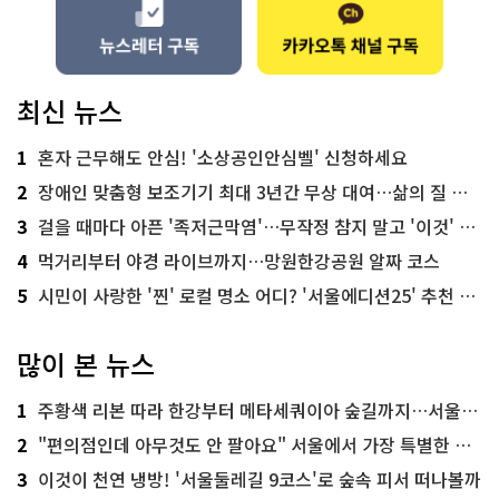
최신 뉴스
1
혼자 근무해도 안심! '소상공인안심벨' 신청하세요
2
장애인 맞춤형 보조기기 최대 3년간 무상 대여…삶의 질 높인다
3
걸을 때마다 아픈 '족저근막염'…무작정 참지 말고 '이것' 해보세요!
4
먹거리부터 야경 라이브까지…망원한강공원 알짜 코스
5
시민이 사랑한 '찐' 로컬 명소 어디? '서울에디션25' 추천 코스
많이 본 뉴스
1
주황색 리본 따라 한강부터 메타세쿼이아 숲길까지…서울둘레길 15코스
2
"편의점인데 아무것도 안 팔아요" 서울에서 가장 특별한 편의점의 정체
3
이것이 천연 냉방! '서울둘레길 9코스'로 숲속 피서 떠나볼까