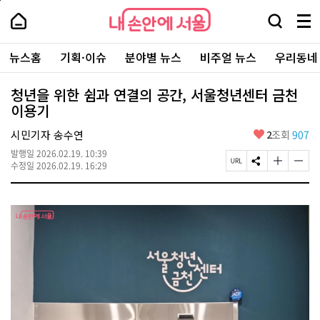
본
페
내
문
이
내
손
검
메
바
지
손
안
색
뉴
로
상
안
주
에
창
전
가
단
에
뉴스홈
기획·이슈
분야별 뉴스
비주얼 뉴스
우리동네
요
서
열
체
기
으
서
서
울
기
보
로
울
비
기
이
-
청년을 위한 쉼과 연결의 공간, 서울청년센터 금천
스
동
서
이용기
바
울
로
시
가
좋
시민기자 송수연
2
조회
907
대
기
아
표
발행일
2026.02.19. 10:39
요
소
페
S
글
글
수정일
2026.02.19. 16:29
통
이
N
자
자
포
지
S
크
크
털
U
공
기
기
R
유
크
작
L
하
게
게
복
기
변
변
사
경
경
하
하
기
기