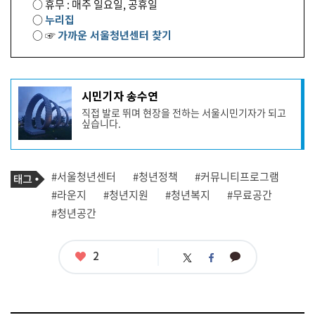
○ 휴무 : 매주 일요일, 공휴일
○
누리집
○ ☞
가까운 서울청년센터 찾기
기
시민기자 송수연
사
직접 발로 뛰며 현장을 전하는 서울시민기자가 되고
작
싶습니다.
성
자
프
로
기
필
태
#서울청년센터
#청년정책
#커뮤니티프로그램
사
그
관
#라운지
#청년지원
#청년복지
#무료공간
련
#청년공간
태
그
좋
2
카
트
페
아
카
위
이
요
오
터
스
톡
북