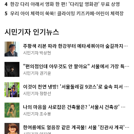
4
한강 다리 아래서 영화 한 편! '다리밑 영화관' 무료 상영
5
우리 아이 체력이 쑥쑥! 클라이밍 키즈카페·어린이 체력장
시민기자 인기뉴스
주황색 리본 따라 한강부터 메타세쿼이아 숲길까지…
서울둘레길 15코스
시민기자 박상현
"편의점인데 아무것도 안 팔아요" 서울에서 가장 특별
한 편의점의 정체
시민기자 권기윤
이것이 천연 냉방! '서울둘레길 9코스'로 숲속 피서 떠
나볼까
시민기자 정향선
나의 마음을 사로잡은 건축물은? '서울시 건축상' 수
상작 공개!
시민기자 조수봉
한여름에도 얼음장 같은 계곡물! 서울 '진관사 계곡'이
천국이네~
시민기자 양지영