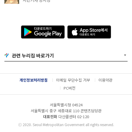
다
A
운
p
로
p
드
S
하
t
기
o
관련 누리집 바로가기
G
r
o
e
o
에
g
서
l
다
개인정보처리방침
이메일 무단수집 거부
이용약관
e
운
P
로
PC버전
l
드
a
하
y
기
서울특별시청 04524
서울특별시 중구 세종대로 110 콘텐츠담당관
대표전화
다산콜센터
02-120
ⓒ
2020. Seoul Metropolitan Government all rights reserved.