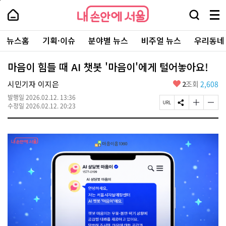
본
페
내
문
이
내
손
검
메
바
지
손
안
색
뉴
로
상
안
주
에
창
전
가
단
에
뉴스홈
기획·이슈
분야별 뉴스
비주얼 뉴스
우리동네
요
서
열
체
기
으
서
서
울
기
보
로
울
비
기
이
-
마음이 힘들 때 AI 챗봇 '마음이'에게 털어놓아요!
스
동
서
바
울
좋
시민기자 이지은
2
조회
2,608
로
시
아
가
대
발행일
2026.02.12. 13:36
요
기
페
S
글
글
표
수정일
2026.02.12. 20:23
이
N
자
자
소
지
S
크
크
통
U
공
기
기
포
R
유
크
작
털
L
하
게
게
복
기
변
변
사
경
경
하
하
기
기