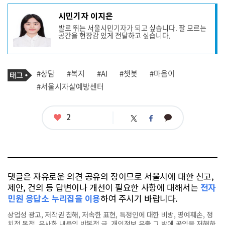
기
시민기자 이지은
사
발로 뛰는 서울시민기자가 되고 싶습니다. 잘 모르는
작
공간을 현장감 있게 전달하고 싶습니다.
성
자
프
로
기
필
태
#상담
#복지
#AI
#챗봇
#마음이
사
그
관
#서울시자살예방센터
련
태
그
좋
2
카
트
페
아
카
위
이
요
오
터
스
톡
북
댓글은 자유로운 의견 공유의 장이므로 서울시에 대한 신고,
제안, 건의 등 답변이나 개선이 필요한 사항에 대해서는
전자
민원 응답소 누리집을 이용
하여 주시기 바랍니다.
상업성 광고, 저작권 침해, 저속한 표현, 특정인에 대한 비방, 명예훼손, 정
치적 목적, 유사한 내용의 반복적 글, 개인정보 유출,그 밖에 공익을 저해하