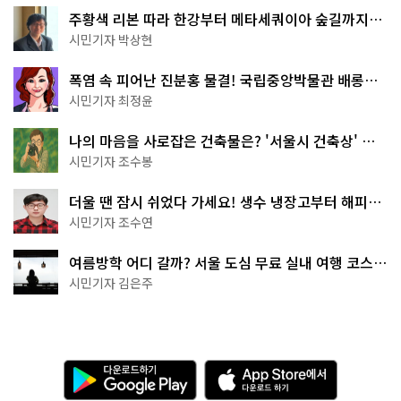
주황색 리본 따라 한강부터 메타세쿼이아 숲길까지…
서울둘레길 15코스
시민기자 박상현
폭염 속 피어난 진분홍 물결! 국립중앙박물관 배롱나
무 명소
시민기자 최정윤
나의 마음을 사로잡은 건축물은? '서울시 건축상' 수
상작 공개!
시민기자 조수봉
더울 땐 잠시 쉬었다 가세요! 생수 냉장고부터 해피소
·무더위쉼터까지
시민기자 조수연
여름방학 어디 갈까? 서울 도심 무료 실내 여행 코스
추천
시민기자 김은주
다
A
운
p
로
p