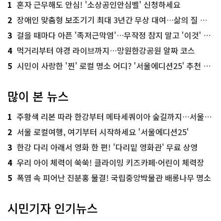
1
혼자 근무해도 안심! '소상공인안심벨' 신청하세요
2
장애인 맞춤형 보조기기 최대 3년간 무상 대여…삶의 질 높인다
3
걸을 때마다 아픈 '족저근막염'…무작정 참지 말고 '이것' 해보세요!
4
먹거리부터 야경 라이브까지…망원한강공원 알짜 코스
5
시민이 사랑한 '찐' 로컬 명소 어디? '서울에디션25' 추천 코스
많이 본 뉴스
1
주황색 리본 따라 한강부터 메타세쿼이아 숲길까지…서울둘레길 15코스
2
서울 로컬여행, 여기부터 시작하세요 '서울에디션25'
3
한강 다리 아래서 영화 한 편! '다리밑 영화관' 무료 상영
4
우리 아이 체력이 쑥쑥! 클라이밍 키즈카페·어린이 체력장
5
폭염 속 피어난 진분홍 물결! 국립중앙박물관 배롱나무 명소
시민기자 인기뉴스