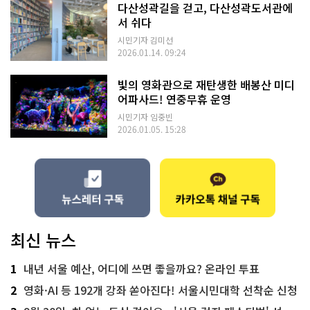
다산성곽길을 걷고, 다산성곽도서관에
서 쉬다
시민기자 김미선
2026.01.14. 09:24
빛의 영화관으로 재탄생한 배봉산 미디
어파사드! 연중무휴 운영
시민기자 임중빈
2026.01.05. 15:28
최신 뉴스
1
내년 서울 예산, 어디에 쓰면 좋을까요? 온라인 투표
2
영화·AI 등 192개 강좌 쏟아진다! 서울시민대학 선착순 신청