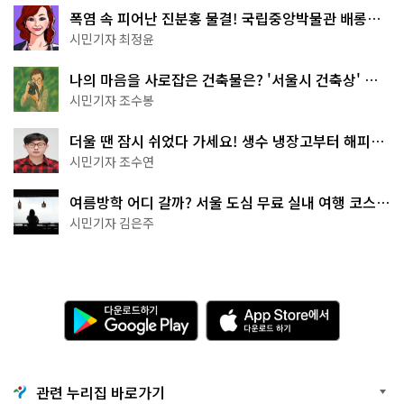
폭염 속 피어난 진분홍 물결! 국립중앙박물관 배롱나
무 명소
시민기자 최정윤
나의 마음을 사로잡은 건축물은? '서울시 건축상' 수
상작 공개!
시민기자 조수봉
더울 땐 잠시 쉬었다 가세요! 생수 냉장고부터 해피소
·무더위쉼터까지
시민기자 조수연
여름방학 어디 갈까? 서울 도심 무료 실내 여행 코스
추천
시민기자 김은주
다
A
운
p
로
p
드
S
하
t
기
o
관련 누리집 바로가기
G
r