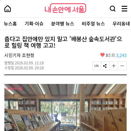
본
페
내
문
이
내
손
검
메
바
지
손
안
색
뉴
로
상
안
주
에
창
전
가
단
에
뉴스홈
기획·이슈
분야별 뉴스
비주얼 뉴스
우리동네
요
서
열
체
기
으
서
서
울
기
보
로
울
비
기
이
-
춥다고 집안에만 있지 말고 '배봉산 숲속도서관'으
스
동
서
로 힐링 책 여행 고고!
바
울
로
시
가
좋
시민기자 조현정
3
조회
3,243
대
기
아
표
발행일
2026.02.09. 11:18
요
소
페
S
글
글
수정일
2026.02.09. 20:28
통
이
N
자
자
포
지
S
크
크
털
U
공
기
기
R
유
크
작
L
하
게
게
복
기
변
변
사
경
경
하
하
기
기