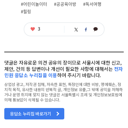
련
#어린이놀이터
#공공육아방
#독서여행
태
그
#힐링
좋
3
카
트
페
아
카
위
이
요
오
터
스
톡
북
댓글은 자유로운 의견 공유의 장이므로 서울시에 대한 신고,
제안, 건의 등 답변이나 개선이 필요한 사항에 대해서는
전자
민원 응답소 누리집을 이용
하여 주시기 바랍니다.
상업성 광고, 저작권 침해, 저속한 표현, 특정인에 대한 비방, 명예훼손, 정
치적 목적, 유사한 내용의 반복적 글, 개인정보 유출,그 밖에 공익을 저해하
거나 운영 취지에 맞지 않는 댓글은 서울특별시 조례 및 개인정보보호법에
의해 통보없이 삭제될 수 있습니다.
응답소 누리집 바로가기