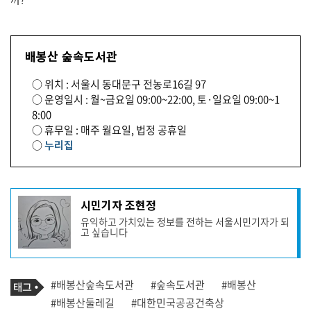
배봉산 숲속도서관
○ 위치 : 서울시 동대문구 전농로16길 97
○ 운영일시 : 월~금요일 09:00~22:00, 토·일요일 09:00~1
8:00
○ 휴무일 : 매주 월요일, 법정 공휴일
○
누리집
기
시민기자 조현정
사
유익하고 가치있는 정보를 전하는 서울시민기자가 되
작
고 싶습니다
성
자
프
로
기
필
태
#배봉산숲속도서관
#숲속도서관
#배봉산
사
그
관
#배봉산둘레길
#대한민국공공건축상