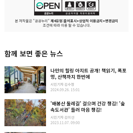
본 저작물은 "공공누리"
제4유형:출처표시+상업적 이용금지+변경금지
조건에 따라 이용 할 수 있습니다.
함께 보면 좋은 뉴스
나만의 힐링 아지트 공개! 책읽기, 폭포
멍, 산책까지 한번에
시민기자 김수정
2024.09.26. 15:01
'배봉산 둘레길' 걸으며 건강 챙김! '숲
속도서관' 들러 마음 챙김!
시민기자 김미선
2023.11.07. 09:00