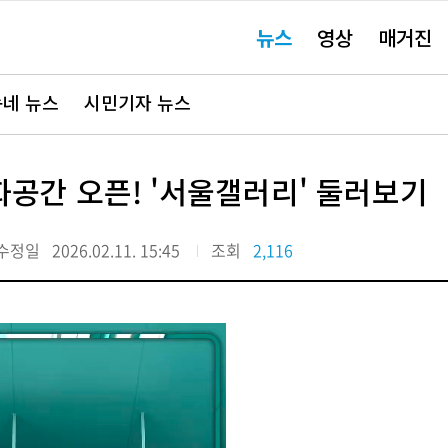
주
뉴스
영상
매거진
요
서
비
스
바
네 뉴스
시민기자 뉴스
로
가
기"
공간 오픈! '서울갤러리' 둘러보기
수정일
2026.02.11. 15:45
조회
2,116