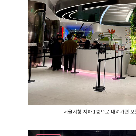
력
소
서
울
마
이
소
울
샵
군
기
시
유
적
전
시
실
어
디
에 있
지?
서울시청 지하 1층으로 내려가면 오
안
내
해 줘!