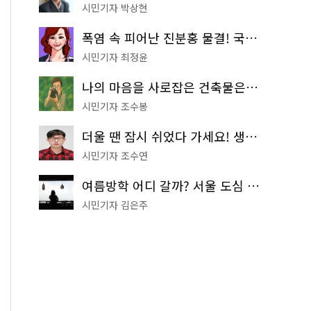
시민기자 박상현
폭염 속 피어난 진분홍 물결! 국립중앙박물관 배롱나무 명소
시민기자 최정윤
나의 마음을 사로잡은 건축물은? '서울시 건축상' 수상작 공개!
시민기자 조수봉
더울 땐 잠시 쉬었다 가세요! 생수 냉장고부터 해피소·무더위쉼터까지
시민기자 조수연
여름방학 어디 갈까? 서울 도심 무료 실내 여행 코스 추천
시민기자 김은주