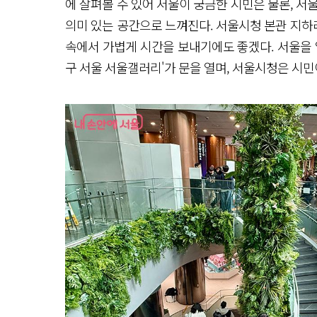
에 살펴볼 수 있어 서울이 궁금한 시민은 물론, 서
형 콘
텐
의미 있는 공간으로 느껴진다. 서울시청 본관 지하라
츠
속에서 가볍게 시간을 보내기에도 좋겠다. 서울을 알
로
만
구 서울 서울갤러리'가 문을 열며, 서울시청은 시민
나
는 무
료 문
화
공
간
입
니
다
개
관 기
념 팝
업 행
사
와 함
께 둘
러
볼
까
요?