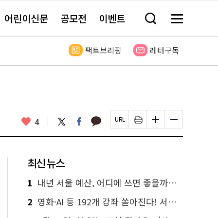
어린이신문
공모전
이벤트
검
메
색
뉴
창
전
열
체
팩트브리핑
레터구독
기
보
기
카
좋
트
페
4
페
인
글
글
카
위
이
아
이
쇄
자
자
오
터
스
요
지
하
크
크
톡
북
U
기
기
기
R
새
크
작
L
창
게
게
최신 뉴스
복
열
변
변
사
림
경
경
하
하
1
내년 서울 예산, 어디에 쓰면 좋을까요? 온라인 투표
기
기
2
영화·AI 등 192개 강좌 쏟아진다! 서울시민대학 선착순 신청