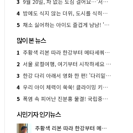
3
9월 20일, 차 없는 도심 걸어요…'서울 걷자 페스티벌' 선착순 5천명
4
밤에도 식지 않는 더위, 도시를 식히는 시원한 해법은?
5
채소 싫어하는 아이도 즐겁게 냠냠! '찾아가는 서울시 식생활 교육' 현장
많이 본 뉴스
1
주황색 리본 따라 한강부터 메타세쿼이아 숲길까지…서울둘레길 15코스
2
서울 로컬여행, 여기부터 시작하세요 '서울에디션25'
3
한강 다리 아래서 영화 한 편! '다리밑 영화관' 무료 상영
4
우리 아이 체력이 쑥쑥! 클라이밍 키즈카페·어린이 체력장
5
폭염 속 피어난 진분홍 물결! 국립중앙박물관 배롱나무 명소
시민기자 인기뉴스
주황색 리본 따라 한강부터 메타세쿼이아 숲길까지…서울둘레길 15코스