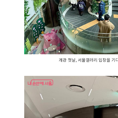
서
울
책
방 공
연
장 로
봇
카
페
내
친
개관 첫날, 서울갤러리 입장을 기
구
서
울
1
관, 2
관
키
즈
라
운
지 청
년
활