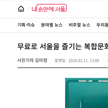
본
페
문
이
뉴
바
지
스
로
상
룸
가
단
뉴
기
으
스
로
기획·이슈
분야별 뉴스
비주얼 뉴스
우리동
주
이
요
동
서
비
스
무료로 서울을 즐기는 복합문화
바
로
가
기
시민기자 김미정
발행일
2026.02.11. 13:00