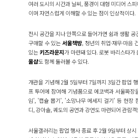
을 열
여러 도시의 시간과 날씨, 풍경이 대형 미디어 스피
었
습
이며 자연스럽게 이해할 수 있는 점이 인상적이다.
니
다
내 친
전시 공간을 지나 안쪽으로 들어가면 쉼과 생활 공
구 서
구매할 수 있는
서울책방
, 청년의 취업·재무·마음
울
갤
있는
키즈라운지
가 마련돼 있다. 로봇 바리스타가
러
리
울샵
도 함께 둘러볼 수 있다.
는
서
울
의 현
개관을 기념해 2월 5일부터 7일까지 3일간 팝업 
재
와 미
프 투어에 참여해 기념품으로 에코백과 서울짜장을 받
래
임', '캡슐 뽑기', '소망나무 메세지 걸기' 등 
를
디, 강아솔, 궤도의 공연과 강연도 마련되어 관람객
미
디
어 전
시
서울갤러리는 팝업 행사 종료 후 2월 9일부터 상시
와 체
험