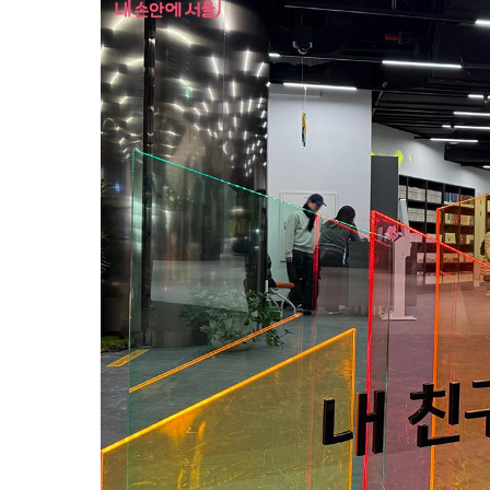
서
울
책
방
서
울
시
에
서 발
간
한 서
적
과 자
료
를
열
람
하
고 구
매
할 수 있
는 서
점
공