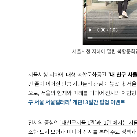
서울시청 지하에 열린 복합문화공
서
울
시
서울시청 지하에 대형 복합문화공간
'내 친구 서
청 지
하
긴 줄이 이어질 만큼 시민들의 관심이 높았다. 서울
에
대
으로, 서울의 현재와 미래를 미디어 전시와 체험형
형 복
구 서울 서울갤러리' 개관! 3일간 팝업 이벤트
합
문
화
공
전시의 중심인
'내친구서울 1관'과 '2관'에서는 
간
이
소한 도시 모형과 미디어 전시를 통해 주요 정책과 
문