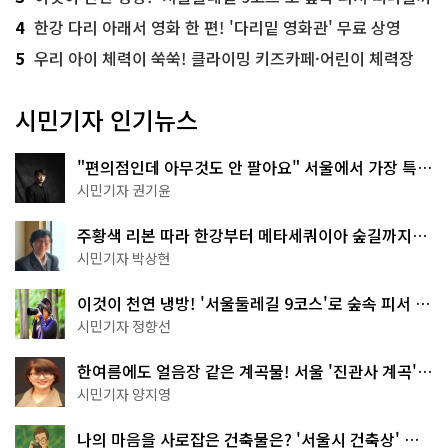
4
한강 다리 아래서 영화 한 편! '다리밑 영화관' 무료 상영
5
우리 아이 체력이 쑥쑥! 클라이밍 키즈카페·어린이 체력장
시민기자 인기뉴스
"편의점인데 아무것도 안 팔아요" 서울에서 가장 특별
한 편의점의 정체
시민기자 권기윤
주황색 리본 따라 한강부터 메타세쿼이아 숲길까지…
서울둘레길 15코스
시민기자 박상현
이것이 천연 냉방! '서울둘레길 9코스'로 숲속 피서 떠
나볼까
시민기자 정향선
한여름에도 얼음장 같은 계곡물! 서울 '진관사 계곡'이
천국이네~
시민기자 양지영
나의 마음을 사로잡은 건축물은? '서울시 건축상' 수