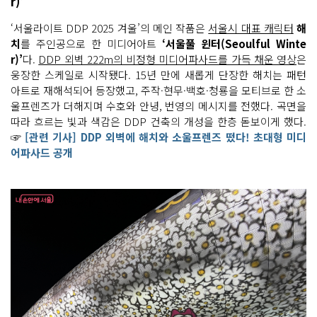
r)’
‘서울라이트 DDP 2025 겨울’의 메인 작품은
서울시 대표 캐릭터
해
치
를 주인공으로 한 미디어아트
‘서울풀 윈터(Seoulful Winte
r)’
다.
DDP 외벽 222m의 비정형 미디어파사드를 가득 채운 영상
은
웅장한 스케일로 시작됐다. 15년 만에 새롭게 단장한 해치는 패턴
아트로 재해석되어 등장했고, 주작·현무·백호·청룡을 모티브로 한 소
울프렌즈가 더해지며 수호와 안녕, 번영의 메시지를 전했다. 곡면을
따라 흐르는 빛과 색감은 DDP 건축의 개성을 한층 돋보이게 했다.
☞
[관련 기사] DDP 외벽에 해치와 소울프렌즈 떴다! 초대형 미디
어파사드 공개