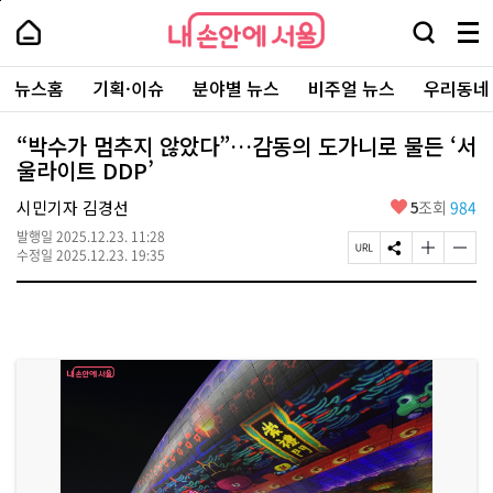
본
페
내
문
이
내
손
검
메
바
지
손
안
색
뉴
로
상
안
주
에
창
전
가
단
에
뉴스홈
기획·이슈
분야별 뉴스
비주얼 뉴스
우리동네
요
서
열
체
기
으
서
서
울
기
보
로
울
비
기
이
-
“박수가 멈추지 않았다”…감동의 도가니로 물든 ‘서
스
동
서
울라이트 DDP’
바
울
로
시
가
좋
시민기자 김경선
5
조회
984
대
기
아
표
발행일
2025.12.23. 11:28
요
소
페
S
글
글
수정일
2025.12.23. 19:35
통
이
N
자
자
포
지
S
크
크
털
U
공
기
기
R
유
크
작
L
하
게
게
복
기
변
변
사
경
경
하
하
기
기