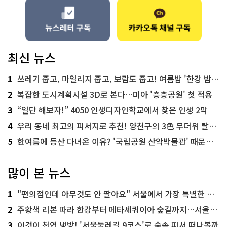
최신 뉴스
1
쓰레기 줍고, 마일리지 줍고, 보람도 줍고! 여름밤 '한강 밤마실 줍깅'
2
복잡한 도시계획시설 3D로 본다…미아 '층층공원' 첫 적용
3
“일단 해보자!” 4050 인생디자인학교에서 찾은 인생 2막
4
우리 동네 최고의 피서지로 추천! 양천구의 3色 무더위 탈출 명소
5
한여름에 등산 다녀온 이유? '국립공원 산악박물관' 때문이죠!
많이 본 뉴스
1
"편의점인데 아무것도 안 팔아요" 서울에서 가장 특별한 편의점의 정체
2
주황색 리본 따라 한강부터 메타세쿼이아 숲길까지…서울둘레길 15코스
3
이것이 천연 냉방! '서울둘레길 9코스'로 숲속 피서 떠나볼까