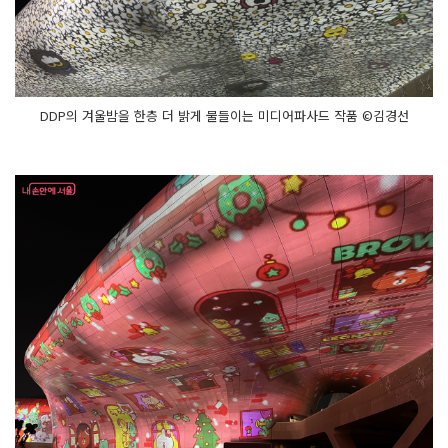
DDP의 겨울밤을 한층 더 밝게 물들이는 미디어파사드 작품 ©김경선