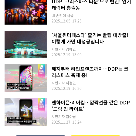
DDP '크리스마스 타운'으로 변신! 인기
캐릭터 총출동
내 손안에 서울
2025.12.05. 17:25
'서울윈터페스타' 즐기는 꿀팁 대방출!
이렇게 가면 대성공입니다
시민기자 김혜민
2025.12.19. 13:00
해치부터 라인프렌즈까지…DDP는 크
리스마스 축제 중!
시민기자 이정민
2025.12.19. 16:20
엔하이픈·리아킴…깜짝선물 같은 DDP
'드림 인 라이트'
시민기자 김아름
2025.11.27. 15:24