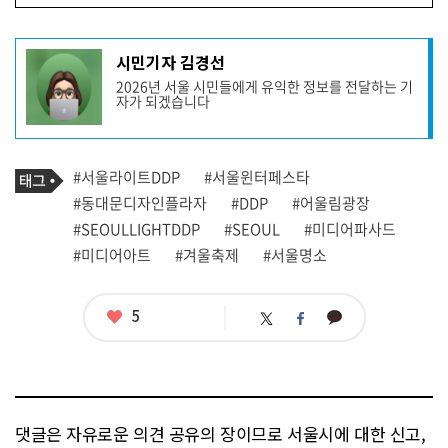
기
시민기자 김경선
사
2026년 서울 시민들에게 유익한 정보를 전달하는 기
작
자가 되겠습니다
성
자
프
로
기
필
태
#서울라이트DDP
#서울윈터페스타
사
그
관
#동대문디자인플라자
#DDP
#어울림광장
련
#SEOULLIGHTDDP
#SEOUL
#미디어파사드
태
그
#미디어아트
#겨울축제
#서울명소
좋
5
카
트
페
아
카
위
이
요
오
터
스
톡
북
댓글은 자유로운 의견 공유의 장이므로 서울시에 대한 신고,