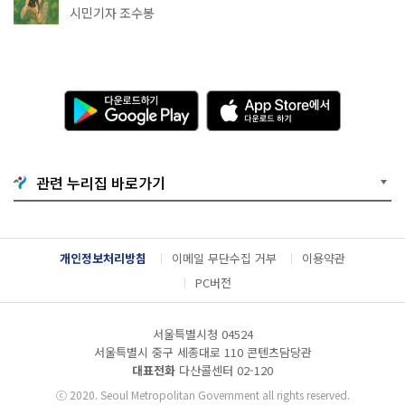
상작 공개!
시민기자 조수봉
다
A
운
p
로
p
드
S
하
t
기
o
관련 누리집 바로가기
G
r
o
e
o
에
g
서
l
다
개인정보처리방침
이메일 무단수집 거부
이용약관
e
운
P
로
PC버전
l
드
a
하
y
기
서울특별시청 04524
서울특별시 중구 세종대로 110 콘텐츠담당관
대표전화
다산콜센터
02-120
ⓒ
2020. Seoul Metropolitan Government all rights reserved.