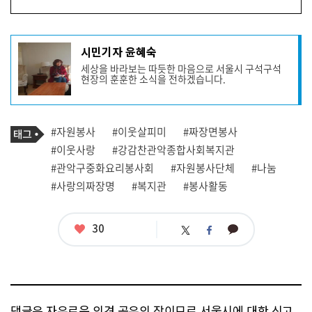
기
시민기자 윤혜숙
사
세상을 바라보는 따듯한 마음으로 서울시 구석구석
작
현장의 훈훈한 소식을 전하겠습니다.
성
자
프
로
기
필
태
#자원봉사
#이웃살피미
#짜장면봉사
사
그
관
#이웃사랑
#강감찬관악종합사회복지관
련
#관악구중화요리봉사회
#자원봉사단체
#나눔
태
그
#사랑의짜장명
#복지관
#봉사활동
좋
30
카
트
페
아
카
위
이
요
오
터
스
톡
북
댓글은 자유로운 의견 공유의 장이므로 서울시에 대한 신고,