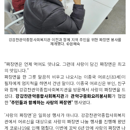
강감찬관악종합사회복지관 이전과 함께 지역 주민을 위한 짜장면 봉사를
재개했다. ©윤혜숙
“짜장면은 언제 먹어도 맛나요. 그런데 사랑이 담긴 짜장면은 최고
의 맛입니다.”
짜장면을 한 그릇 말끔히 비우고 나오시는 이종국 어르신(83세)이
필자에게 엄지척을 하면서 건넨 말이다. 이종국 어르신은 부인, 친구
와 함께 강감찬관악종합사회복지관을 방문해서 사랑의 짜장면을 드
셨다.
강감찬관악종합사회복지관
과
관악구중화요리봉사회
가 협업
한
'주민들과 함께하는 사랑의 짜장면'
행사였다.
'사랑의 짜장면'은 일회성 행사가 아니다. 강감찬관악종합사회복지
관에서 어르신을 대상으로 사랑의 짜장면 나눔 행사를 진행해 왔던
게 코로나19로 인해 멈췄다. 이번에 꼬박
6년 만에 사랑의 짜장면 나