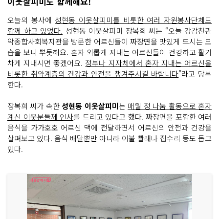
이웃살피미도 함께해요!
오늘의 봉사에
성현동 이웃살피미를 비롯한 여러 자원봉사단체도
함께 하고 있었다.
성현동 이웃살피미 장복희 씨는 “오늘 강감찬관
악종합사회복지관을 방문한 어르신들이 짜장면을 맛있게 드시는 모
습을 보니 뿌듯해요. 혼자 외롭게 지내는 어르신들이 건강하고 활기
차게 지내시면 좋겠어요.
정부나 지자체에서 혼자 지내는 어르신을
비롯한 취약계층의 건강과 안전을 챙겨주시길 바랍니다
”라고 당부
한다.
장복희 씨가 속한
성현동 이웃살피미
는
매월 정 나눔 활동으로 혼자
계신 이웃분들께 인사
를 드리고 있다고 했다. 짜장면을 포함한 여러
음식을 가가호호 어르신 댁에 전달하면서 어르신의 안전과 건강을
살펴보고 있다. 음식 배달뿐만 아니라 이불 빨래나 집수리 등도 돕고
있다.