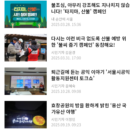
불조심, 아무리 강조해도 지나치지 않습
니다! '타지마, 산불' 캠페인
내 손안에 서울
2025.03.28. 15:36
다시는 이런 비극 없도록 산불 예방 위
한 '불씨 줍기 캠페인' 동참해요!
시민기자 김윤경
2025.03.31. 17:00
퇴근길에 듣는 공익 이야기 '서울시공익
활동지원센터 토크쇼'
시민기자 윤혜숙
2025.10.28. 09:08
효창공원의 밤을 환하게 밝힌 ‘용산 국
가유산 야행’
시민기자 이정민
2025.09.19. 09:23