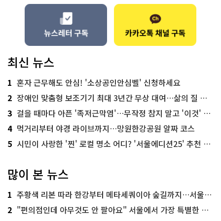
최신 뉴스
1
혼자 근무해도 안심! '소상공인안심벨' 신청하세요
2
장애인 맞춤형 보조기기 최대 3년간 무상 대여…삶의 질 높인다
3
걸을 때마다 아픈 '족저근막염'…무작정 참지 말고 '이것' 해보세요!
4
먹거리부터 야경 라이브까지…망원한강공원 알짜 코스
5
시민이 사랑한 '찐' 로컬 명소 어디? '서울에디션25' 추천 코스
많이 본 뉴스
1
주황색 리본 따라 한강부터 메타세쿼이아 숲길까지…서울둘레길 15코스
2
"편의점인데 아무것도 안 팔아요" 서울에서 가장 특별한 편의점의 정체