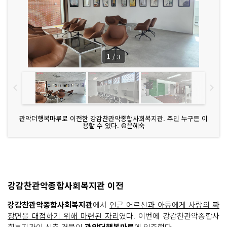
1
/
3
관악더행복마루로 이전한 강감찬관악종합사회복지관. 주민 누구든 이
용할 수 있다. ©윤혜숙
강감찬관악종합사회복지관 이전
강감찬관악종합사회복지관
에서
인근 어르신과 아동에게 사랑의 짜
장면을 대접하기 위해 마련된 자리
였다. 이번에 강감찬관악종합사
회복지관이 신축 건물인
관악더행복마루
에 입주했다.