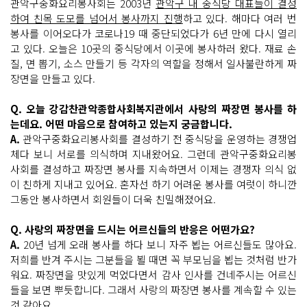
관악구중화요리봉사회는 2003년
관악구 내 중식당 대표들이 결성
하여 친목 도모를 넘어서 봉사까지 진행
하고 있다. 해마다 여러 번
봉사를 이어오다가 코로나19 때 중단되었다가 6년 만에 다시 열리
고 있다. 오늘은 10곳의 중식당에서 이곳에 봉사하러 왔다. 재료 손
질, 면 뽑기, 소스 만들기 등 각자의 역할을 정해서 일사불란하게 짜
장면을 만들고 있다.
Q. 오늘 강감찬관악종합사회복지관에서 사랑의 짜장면 봉사를 하
는데요. 어떤 마음으로 참여하고 있는지 궁금합니다.
A.
관악구중화요리봉사회를 결성하기 전 중식당을 운영하는 경쟁업
체다 보니 서로를 의식하며 지내왔어요. 그런데 관악구중화요리봉
사회를 결성하고 짜장면 봉사를 지속하면서 이제는 경쟁자 의식 없
이 친하게 지내고 있어요. 혼자선 하기 어려운 봉사를 여럿이 하니깐
그동안 봉사하면서 회원들이 더욱 친밀해졌어요.
Q. 사랑의 짜장면을 드시는 어르신들의 반응은 어떤가요?
A.
20년 넘게 오래 봉사를 하다 보니 자주 뵙는 어르신들도 많아요.
저희를 반겨 주시는 그분들을 뵐 때면 꼭 부모님을 뵙는 것처럼 반가
워요. 짜장면을 맛있게 먹었다면서 감사 인사를 건네주시는 어르신
들을 보면 뿌듯합니다. 그래서 사랑의 짜장면 봉사를 계속할 수 있는
것 같아요.