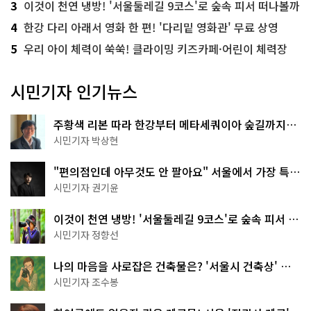
3
이것이 천연 냉방! '서울둘레길 9코스'로 숲속 피서 떠나볼까
4
한강 다리 아래서 영화 한 편! '다리밑 영화관' 무료 상영
5
우리 아이 체력이 쑥쑥! 클라이밍 키즈카페·어린이 체력장
시민기자 인기뉴스
주황색 리본 따라 한강부터 메타세쿼이아 숲길까지…
서울둘레길 15코스
시민기자 박상현
"편의점인데 아무것도 안 팔아요" 서울에서 가장 특별
한 편의점의 정체
시민기자 권기윤
이것이 천연 냉방! '서울둘레길 9코스'로 숲속 피서 떠
나볼까
시민기자 정향선
나의 마음을 사로잡은 건축물은? '서울시 건축상' 수
상작 공개!
시민기자 조수봉