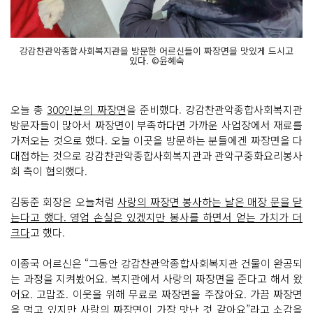
강감찬관악종합사회복지관을 방문한 어르신들이 짜장면을 맛있게 드시고
있다. ©윤혜숙
오늘 총
300인분의 짜장면
을 준비했다. 강감찬관악종합사회복지관
방문자들이 많아서 짜장면이 부족하다면 가까운 사업장에서 재료를
가져오는 것으로 했다. 오늘 이곳을 방문하는 분들에겐 짜장면을 다
대접하는 것으로 강감찬관악종합사회복지관과 관악구중화요리봉사
회 측이 협의했다.
김동준 회장은 오늘처럼
사랑의 짜장면 봉사하는 날은 매장 문을 닫
는다고 했다. 영업 손실은 있겠지만 봉사를 하면서 얻는 가치가 더
크다
고 했다.
이종국 어르신은 “그동안 강감찬관악종합사회복지관 건물이 완공되
는 과정을 지켜봤어요. 복지관에서 사랑의 짜장면을 준다고 해서 왔
어요. 고맙죠. 이웃을 위해 무료로 짜장면을 주잖아요. 가끔 짜장면
을 먹고 있지만
사랑의 짜장면이 가장 맛난 것 같아요
”라고 소감을