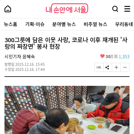
본
페
내
문
이
내
손
검
메
바
지
손
안
색
뉴
로
상
안
주
에
창
전
가
단
에
뉴스홈
기획·이슈
분야별 뉴스
비주얼 뉴스
우리동네
요
서
열
체
기
으
서
서
울
기
보
로
울
비
기
이
-
300그릇에 담은 이웃 사랑, 코로나 이후 재개된 '사
스
동
서
랑의 짜장면' 봉사 현장
바
울
로
시
가
좋
시민기자 윤혜숙
30
조회
1,353
대
기
아
표
발행일
2025.12.16. 15:45
요
소
페
S
글
글
수정일
2025.12.16. 17:44
통
이
N
자
자
포
지
S
크
크
털
U
공
기
기
R
유
크
작
L
하
게
게
복
기
변
변
사
경
경
하
하
기
기