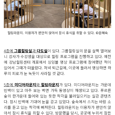
힐링라운지. 이용자가 편안히 앉아서 잠시 휴식을 취할 수 있다. ©윤혜숙
4층에
그룹힐링실
과
다도실
이 있다. 그룹힐링실의 문을 살짝 열어보
니 강사가 수강생을 대상으로 힐링 프로그램을 진행하고 있다. 예전
에 강남힐링센터 개포에서 싱잉볼 명상 프로그램에 참여했던 적이
있어서 그때가 떠올랐다. 저녁 퇴근길에, 이곳에 들러서 명상하면 하
루의 피로가 눈 녹듯이 사라질 것 같다.
5층에
미디어라운지
와
힐링라운지
가 있다. 미디어라운지는 가운데
빈백이 있고 마주 보는 벽면 가득 동영상이 재생되고 있다. 푸르른
숲의 한가운데 들어와 있는 듯한 착각을 불러일으키는 실감 콘텐츠
다. 잠시 빈백에 기대어 눈을 감고 있었다. 숲속에서 스치는 바람 소
리를 듣고 있는 착각에 빠져든다. 힐링라운지는 이용자가 편안히 앉
아서 잠시 휴식을 취할 수 있다. 방문했을 당시, 곳곳에 누위서 잠든