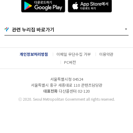
다
A
운
p
로
p
드
S
하
t
기
o
관련 누리집 바로가기
G
r
o
e
o
에
g
서
l
다
개인정보처리방침
이메일 무단수집 거부
이용약관
e
운
P
로
PC버전
l
드
a
하
y
기
서울특별시청 04524
서울특별시 중구 세종대로 110 콘텐츠담당관
대표전화
다산콜센터
02-120
ⓒ
2020. Seoul Metropolitan Government all rights reserved.