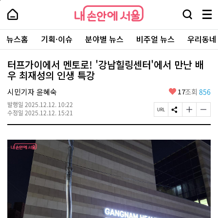
본
페
내
문
이
내
손
검
메
바
지
손
안
색
뉴
로
상
안
주
에
창
전
가
단
에
뉴스홈
기획·이슈
분야별 뉴스
비주얼 뉴스
우리동네
요
서
열
체
기
으
서
서
울
기
보
로
울
비
기
이
-
터프가이에서 멘토로! '강남힐링센터'에서 만난 배
스
동
서
우 최재성의 인생 특강
바
울
로
시
가
좋
시민기자 윤혜숙
17
조회
856
대
기
아
표
발행일
2025.12.12. 10:22
요
소
페
S
글
글
수정일
2025.12.12. 15:21
통
이
N
자
자
포
지
S
크
크
털
U
공
기
기
R
유
크
작
L
하
게
게
복
기
변
변
사
경
경
하
하
기
기