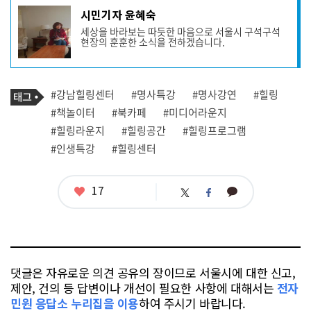
기
시민기자 윤혜숙
사
세상을 바라보는 따듯한 마음으로 서울시 구석구석
작
현장의 훈훈한 소식을 전하겠습니다.
성
자
프
로
기
필
태
#강남힐링센터
#명사특강
#명사강연
#힐링
사
그
관
#책놀이터
#북카페
#미디어라운지
련
#힐링라운지
#힐링공간
#힐링프로그램
태
그
#인생특강
#힐링센터
좋
17
카
트
페
아
카
위
이
요
오
터
스
톡
북
댓글은 자유로운 의견 공유의 장이므로 서울시에 대한 신고,
제안, 건의 등 답변이나 개선이 필요한 사항에 대해서는
전자
민원 응답소 누리집을 이용
하여 주시기 바랍니다.