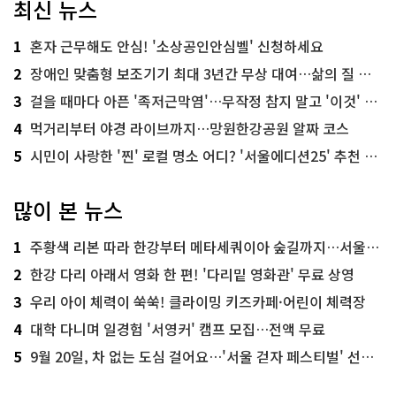
최신 뉴스
1
혼자 근무해도 안심! '소상공인안심벨' 신청하세요
2
장애인 맞춤형 보조기기 최대 3년간 무상 대여…삶의 질 높인다
3
걸을 때마다 아픈 '족저근막염'…무작정 참지 말고 '이것' 해보세요!
4
먹거리부터 야경 라이브까지…망원한강공원 알짜 코스
5
시민이 사랑한 '찐' 로컬 명소 어디? '서울에디션25' 추천 코스
많이 본 뉴스
1
주황색 리본 따라 한강부터 메타세쿼이아 숲길까지…서울둘레길 15코스
2
한강 다리 아래서 영화 한 편! '다리밑 영화관' 무료 상영
3
우리 아이 체력이 쑥쑥! 클라이밍 키즈카페·어린이 체력장
4
대학 다니며 일경험 '서영커' 캠프 모집…전액 무료
5
9월 20일, 차 없는 도심 걸어요…'서울 걷자 페스티벌' 선착순 5천명