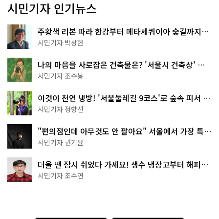
시민기자 인기뉴스
주황색 리본 따라 한강부터 메타세쿼이아 숲길까지…
서울둘레길 15코스
시민기자 박상현
나의 마음을 사로잡은 건축물은? '서울시 건축상' 수
상작 공개!
시민기자 조수봉
이것이 천연 냉방! '서울둘레길 9코스'로 숲속 피서 떠
나볼까
시민기자 정향선
"편의점인데 아무것도 안 팔아요" 서울에서 가장 특별
한 편의점의 정체
시민기자 권기윤
더울 땐 잠시 쉬었다 가세요! 생수 냉장고부터 해피소
·무더위쉼터까지
시민기자 조수연