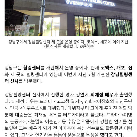
강남구에서 강남힐링센터 세 곳을 운영 중이다. 코엑스, 개포에 이어 지난
7월 신사를 개관했다. ©윤혜숙
강남구는
힐링센터
를 개관해서 운영 중이다. 현재
코엑스, 개포, 신
사
세 곳의 힐링센터가 있는데 이번에 지난 7월 개관한
강남힐링센
터 신사
를 방문했다.
강남힐링센터 신사에서 진행한
명사 강연에
최재성 배우
가 출연
했
다. 최재성 배우는 드라마 <고교생 일기>, 영화 <이장호의 외인구단
>, 연극 <에쿠우스>로 데뷔했다. 데뷔작부터 그에게 주어진 역할 덕
분에 대중들은 최재성 배우를 터프가이라고 불렀다. 드라마 <여명
의 눈동자>, <불멸의 이순신> 등 수많은 작품에서 강렬한 연기를 선
보였던 그는 배우가 되기 전 아마추어 복싱 선수로도 활동했던 이력
이 있다. 그래서 연기하는 틈틈이 운동으로 복싱을 했다고 한다.