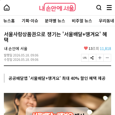
본
페
내
문
이
내
손
검
메
바
지
손
안
색
뉴
로
상
안
주
에
창
전
가
단
에
뉴스홈
기획·이슈
분야별 뉴스
비주얼 뉴스
우리동네
요
서
열
체
기
으
서
서
울
기
보
로
울
비
기
이
-
서울사랑상품권으로 챙기는 '서울배달+땡겨요' 혜
스
동
서
택
바
울
로
시
가
좋
내 손안에 서울
13
조회
11,818
대
기
아
표
발행일
2026.05.18. 09:06
요
소
페
S
글
글
수정일
2026.05.18. 09:06
통
이
N
자
자
포
지
S
크
크
털
U
공
기
기
R
유
크
작
공공배달앱 '서울배달+땡겨요' 최대 40% 할인 혜택 제공
L
하
게
게
복
기
변
변
사
경
경
하
하
기
기