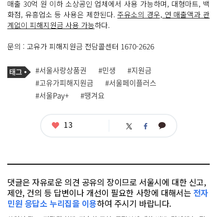
매출 30억 원 이하 소상공인 업체에서 사용 가능하며, 대형마트, 백
화점, 유흥업소 등 사용은 제한된다.
주유소의 경우, 연 매출액과 관
계없이 피해지원금 사용 가능
하다.
문의 : 고유가 피해지원금 전담콜센터 1670-2626
기
태
#서울사랑상품권
#민생
#지원금
사
그
관
#고유가피해지원금
#서울페이플러스
련
#서울Pay+
#땡겨요
태
그
좋
13
카
트
페
아
카
위
이
요
오
터
스
톡
북
댓글은 자유로운 의견 공유의 장이므로 서울시에 대한 신고,
제안, 건의 등 답변이나 개선이 필요한 사항에 대해서는
전자
민원 응답소 누리집을 이용
하여 주시기 바랍니다.