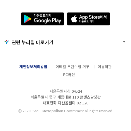
다
A
운
p
로
p
드
S
하
t
기
o
관련 누리집 바로가기
G
r
o
e
o
에
g
서
l
다
개인정보처리방침
이메일 무단수집 거부
이용약관
e
운
P
로
PC버전
l
드
a
하
y
기
서울특별시청 04524
서울특별시 중구 세종대로 110 콘텐츠담당관
대표전화
다산콜센터
02-120
ⓒ
2020. Seoul Metropolitan Government all rights reserved.