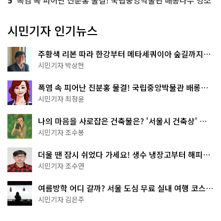
시민기자 인기뉴스
주황색 리본 따라 한강부터 메타세쿼이아 숲길까지…
서울둘레길 15코스
시민기자 박상현
폭염 속 피어난 진분홍 물결! 국립중앙박물관 배롱나
무 명소
시민기자 최정윤
나의 마음을 사로잡은 건축물은? '서울시 건축상' 수
상작 공개!
시민기자 조수봉
더울 땐 잠시 쉬었다 가세요! 생수 냉장고부터 해피소
·무더위쉼터까지
시민기자 조수연
여름방학 어디 갈까? 서울 도심 무료 실내 여행 코스
추천
시민기자 김은주