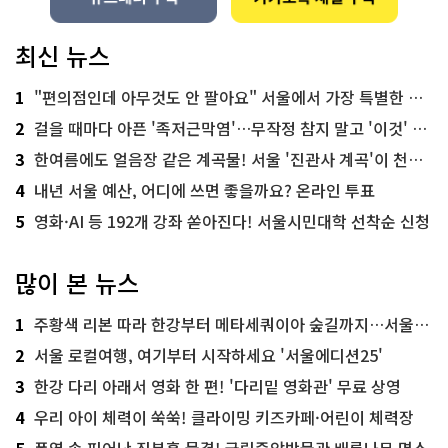
최신 뉴스
1
"편의점인데 아무것도 안 팔아요" 서울에서 가장 특별한 편의점의 정체
2
걸을 때마다 아픈 '족저근막염'…무작정 참지 말고 '이것' 해보세요!
3
한여름에도 얼음장 같은 계곡물! 서울 '진관사 계곡'이 천국이네~
4
내년 서울 예산, 어디에 쓰면 좋을까요? 온라인 투표
5
영화·AI 등 192개 강좌 쏟아진다! 서울시민대학 선착순 신청
많이 본 뉴스
1
주황색 리본 따라 한강부터 메타세쿼이아 숲길까지…서울둘레길 15코스
2
서울 로컬여행, 여기부터 시작하세요 '서울에디션25'
3
한강 다리 아래서 영화 한 편! '다리밑 영화관' 무료 상영
4
우리 아이 체력이 쑥쑥! 클라이밍 키즈카페·어린이 체력장
5
폭염 속 피어난 진분홍 물결! 국립중앙박물관 배롱나무 명소