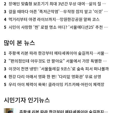
2
장애인 맞춤형 보조기기 최대 3년간 무상 대여…삶의 질 높인다
3
걸을 때마다 아픈 '족저근막염'…무작정 참지 말고 '이것' 해보세요!
4
먹거리부터 야경 라이브까지…망원한강공원 알짜 코스
5
시민이 사랑한 '찐' 로컬 명소 어디? '서울에디션25' 추천 코스
많이 본 뉴스
1
주황색 리본 따라 한강부터 메타세쿼이아 숲길까지…서울둘레길 15코스
2
"편의점인데 아무것도 안 팔아요" 서울에서 가장 특별한 편의점의 정체
3
이것이 천연 냉방! '서울둘레길 9코스'로 숲속 피서 떠나볼까
4
한강 다리 아래서 영화 한 편! '다리밑 영화관' 무료 상영
5
우리 아이 체력이 쑥쑥! 클라이밍 키즈카페·어린이 체력장
시민기자 인기뉴스
주황색 리본 따라 한강부터 메타세쿼이아 숲길까지…