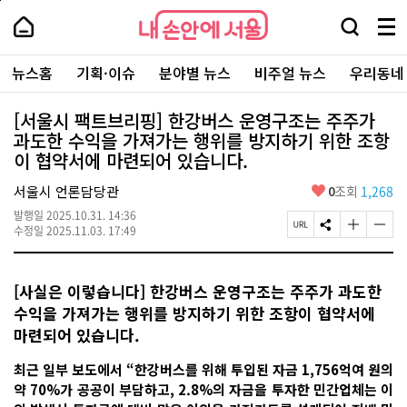
본
페
내
문
이
내
손
검
메
바
지
손
안
색
뉴
로
상
안
주
에
창
전
가
단
에
뉴스홈
기획·이슈
분야별 뉴스
비주얼 뉴스
우리동네
요
서
열
체
기
으
서
서
울
기
보
로
울
비
기
이
-
[서울시 팩트브리핑] 한강버스 운영구조는 주주가
스
동
서
과도한 수익을 가져가는 행위를 방지하기 위한 조항
바
울
로
이 협약서에 마련되어 있습니다.
시
가
대
기
좋
표
서울시 언론담당관
0
조회
1,268
아
소
발행일
2025.10.31. 14:36
요
통
페
S
글
글
수정일
2025.11.03. 17:49
포
이
N
자
자
털
지
S
크
크
U
공
기
기
[사실은 이렇습니다] 한강버스 운영구조는 주주가 과도한
R
유
크
작
L
하
게
게
수익을 가져가는 행위를 방지하기 위한 조항이 협약서에
복
기
변
변
마련되어 있습니다.
사
경
경
하
하
기
기
최근 일부 보도에서 “한강버스를 위해 투입된 자금 1,756억여 원의
약 70%가 공공이 부담하고, 2.8%의 자금을 투자한 민간업체는 이