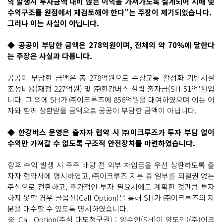
익 발생시 투자금액 대비 많은 이익을 가져가도록 설계되어 지배 및
수익구조를 원점에서 재검토해야 한다”는 주장이 제기되었습니다.
그러나 이는 사실이 아닙니다.
◆ 공공이 부담한 금액은 278억원이며, 전체의 약 70%에 달한다
는 주장은 사실과 다릅니다.
공공이 부담한 금액은 총 278억원으로 수상교통 활성화 기반시설
조성비용(재정 227억원) 및 ㈜한강버스 설립 출자금(SH 51억원)입
니다. 그 외에 SH가 ㈜이크루즈에 856억원을 대여하였으며 이는 이
자와 함께 상환받을 금액으로 공공이 부담한 금액이 아닙니다.
◆ 한강버스 운영은 출자자 협약 시 ㈜이크루즈가 투자 부담 없이
수익만 가져갈 수 없도록 구조적 안전장치를 마련하였습니다.
향후 수익 발생 시 주주 배당 전 외부 차입금을 우선 상환하도록 출
자자 협약서에 명시하였고, ㈜이크루즈 지분 중 일부를 의결권 없는
주식으로 전환하고, 추가적인 투자 필요시에도 계획한 것만큼 투자
하지 못할 경우 콜옵션(Call Option)을 통해 SH가 ㈜이크루즈의 지
분을 매수할 수 있도록 명시하였습니다.
※ Call Option(주식 매도청구권) : 양수인(SH)이 양도인((주)이크