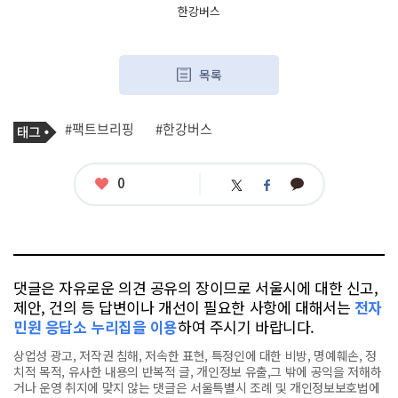
한강버스
목록
기
태
#팩트브리핑
#한강버스
사
그
관
련
태
좋
0
카
트
페
그
아
카
위
이
요
오
터
스
톡
북
댓글은 자유로운 의견 공유의 장이므로 서울시에 대한 신고,
제안, 건의 등 답변이나 개선이 필요한 사항에 대해서는
전자
민원 응답소 누리집을 이용
하여 주시기 바랍니다.
상업성 광고, 저작권 침해, 저속한 표현, 특정인에 대한 비방, 명예훼손, 정
치적 목적, 유사한 내용의 반복적 글, 개인정보 유출,그 밖에 공익을 저해하
거나 운영 취지에 맞지 않는 댓글은 서울특별시 조례 및 개인정보보호법에