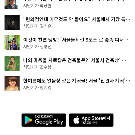
서울둘레길 15코스
시민기자 박상현
"편의점인데 아무것도 안 팔아요" 서울에서 가장 특별
한 편의점의 정체
시민기자 권기윤
이것이 천연 냉방! '서울둘레길 9코스'로 숲속 피서 떠
나볼까
시민기자 정향선
나의 마음을 사로잡은 건축물은? '서울시 건축상' 수
상작 공개!
시민기자 조수봉
한여름에도 얼음장 같은 계곡물! 서울 '진관사 계곡'이
천국이네~
시민기자 양지영
다
A
운
p
로
p
드
S