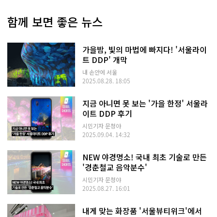
함께 보면 좋은 뉴스
가을밤, 빛의 마법에 빠지다! '서울라이
트 DDP' 개막
내 손안에 서울
2025.08.28. 18:05
지금 아니면 못 보는 '가을 한정' 서울라
이트 DDP 후기
시민기자 문청야
2025.09.04. 14:32
NEW 야경명소! 국내 최초 기술로 만든
'경춘철교 음악분수'
시민기자 문청야
2025.08.27. 16:01
내게 맞는 화장품 '서울뷰티위크'에서