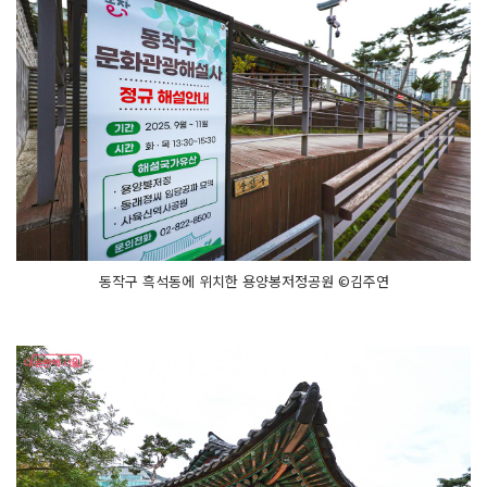
동작구 흑석동에 위치한 용양봉저정공원 ©김주연