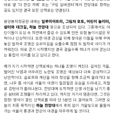
바로 옆 ‘더 한강 카페’ 또는 ‘구립 실버센터’에서 전망대로 향하는
길도 있지만 결국 모든 산책로는 연결된다.
용양봉저정공원 내에는
일루미아트리, 그림자 포토, 어린이 놀이터,
쉼터와 데크길, 하늘 전망대
등으로 조성되어 있다. 그중에서도 어
린이들이 도심 속 자연에서 즐길 수 있도록 만든 모험 놀이시설은 무
척이나 인상적이다. 또한 야경 감상을 위해 찾아온 이들을 위해 꾸며
놓은 발자국 조명은 오르막길을 오를수록 점점 두 발자국 사이가 가
까워진다. 따로 걷기 시작했지만 결국 걸을수록 하나가 되어 걷는다
는 통합의 의미를 담고 있다고 한다.
해가 지기 시작하면 산책로에는 하나둘 조명이 켜진다. 깊어진 가을,
떨어진 낙엽과 어우러진 노란빛 조명은 예상보다 더욱 감성적이고
낭만적이다. 슬로프와 계단을 따라 정상을 향해 조금씩 올라가다 보
면, 나무 틈 사이로 서울의 야경이 힐끔힐끔 모습을 드러내고, 저절
로 감탄사가 흘러나온다. 전망대에 도착하면 인생 사진을 남기기 좋
은 쉼터와 조형물이 자리하고 있다. 하지만 거기서 멈춘다면, 그것은
함정! 멍석이 깔린 산책로를 따라 단 5분만 더 걸어보자. 그러면 오
늘의 최종 목적지인
하늘 전망대
에서 후회 없이 가을빛으로 물들어
가는 서울의 풍경과 한강의 야경을 마주하게 될 것이다.