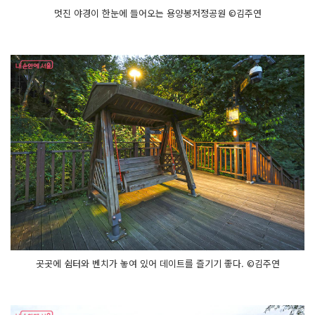
멋진 야경이 한눈에 들어오는 용양봉저정공원 ©김주연
곳곳에 쉼터와 벤치가 놓여 있어 데이트를 즐기기 좋다. ©김주연