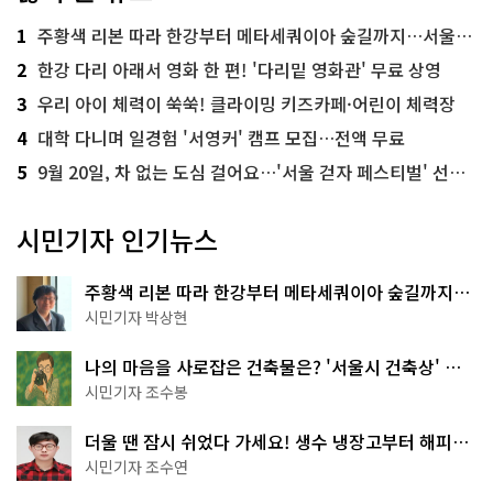
1
주황색 리본 따라 한강부터 메타세쿼이아 숲길까지…서울둘레길 15코스
2
한강 다리 아래서 영화 한 편! '다리밑 영화관' 무료 상영
3
우리 아이 체력이 쑥쑥! 클라이밍 키즈카페·어린이 체력장
4
대학 다니며 일경험 '서영커' 캠프 모집…전액 무료
5
9월 20일, 차 없는 도심 걸어요…'서울 걷자 페스티벌' 선착순 5천명
시민기자 인기뉴스
주황색 리본 따라 한강부터 메타세쿼이아 숲길까지…
서울둘레길 15코스
시민기자 박상현
나의 마음을 사로잡은 건축물은? '서울시 건축상' 수
상작 공개!
시민기자 조수봉
더울 땐 잠시 쉬었다 가세요! 생수 냉장고부터 해피소
·무더위쉼터까지
시민기자 조수연