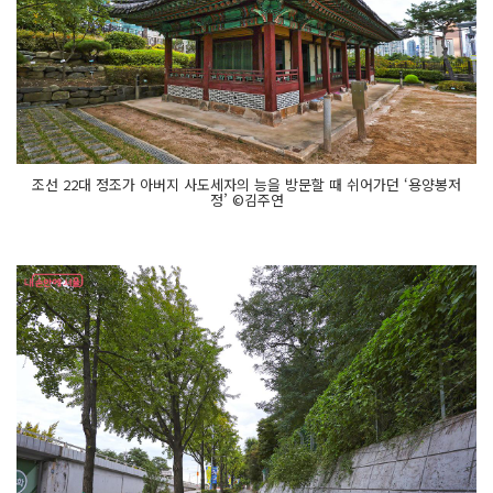
조선 22대 정조가 아버지 사도세자의 능을 방문할 때 쉬어가던 ‘용양봉저
정’ ©김주연