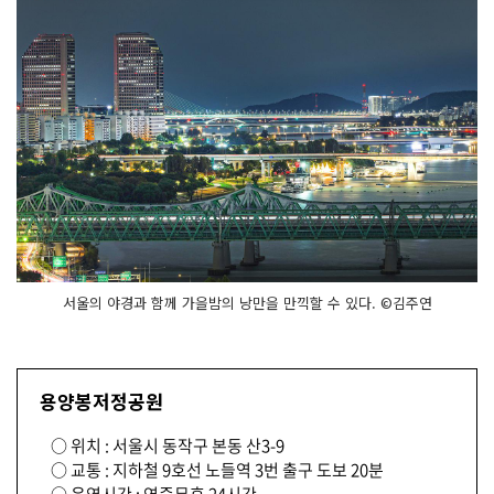
서울의 야경과 함께 가을밤의 낭만을 만끽할 수 있다. ©김주연
용양봉저정공원
○ 위치 : 서울시 동작구 본동 산3-9
○ 교통 : 지하철 9호선 노들역 3번 출구 도보 20분