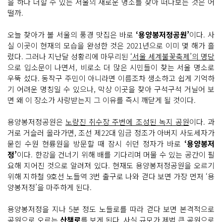
을 하나 더할 수 있는 서울의 새로운 명소를 찾아 떠나보는 것은 어
떨까.
오늘 찾아가 볼 서울의 풍경 맛집은 바로
‘용양봉저정공원’
이다. 사
실 이곳이 현재의 모습을 완성한 것은 2021년으로 이미 몇 해가 흘
렀다. 그러나 지난달 성황리에 마무리된
‘서울 세계불꽃축제’의 명당
으로 입소문이 나면서, 비로소 더 많은 시민들이 찾는 서울 명소로
우뚝 섰다. 동작구 주민이 아니라면 이름조차 생소하고 쉽게 기억하
기 어려운 명칭일 수 있으나, 막상 이곳을 찾아 구석구석 거닐어 보
면 왜 이 장소가 사랑받는지 그 이유를 즉시 깨닫게 될 것이다.
용양봉저정공원은
노량진 취수장 주변에 조성된 녹지 공원
이다. 과
거로 거슬러 올라가면, 조선 제22대 임금 정조가 아버지 사도세자가
묻힌 수원 현륭원을 방문할 때 잠시 쉬던 정자가 바로
‘용양봉저
정’
이다. 한강을 건너기 위해 배를 기다리며 머물 수 있는 공간이 필
요해 지어진 것으로 알려져 있다. 현재도 용양봉저정공원을 오르기
위해 지하철 9호선 노들역 3번 출구로 나와 걷다 보면 가장 먼저 ‘용
양봉저정’을 마주하게 된다.
용양봉저정을 지나 5분 정도 노들로를 따라 걷다 보면 본격적으로
공원으로 오르는
산책로
를 보게 된다. 사실 규모가 제법 큰 공원으로