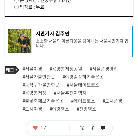
○ 운영시간 : 연중무휴 24시간
○ 입장료 : 무료
기
시민기자 김주연
사
소소한 서울의 아름다움을 담아내는 서울시민기자 입
작
니다.
성
자
프
로
기
필
태
#서울야경
#용양봉저정공원
#서울풍경맛집
사
그
관
#서울가볼만한곳
#야경감상하기좋은곳
련
#동작구가볼만한곳
#서울데이트코스
태
그
#용양봉저정
#서울추천여행지
#불꽃축제보기좋은곳
#데이트코스
#도시풍경
#도시야경
#야경명소
#전망명소
좋
17
카
트
페
아
카
위
이
요