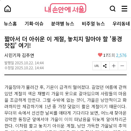
본
페
내
문
이
내
손
검
메
바
지
손
안
색
뉴
로
상
안
주
에
창
전
가
단
에
뉴스홈
기획·이슈
분야별 뉴스
비주얼 뉴스
우리동네
요
서
열
체
기
으
서
서
울
기
보
로
울
비
기
이
-
짧아서 더 아쉬운 이 계절, 놓치지 말아야 할 '풍경
스
동
서
맛집' 여기!
바
울
로
시
가
좋
시민기자 김주연
17
조회
2,576
대
기
아
표
발행일
2025.10.22. 14:44
요
소
페
S
글
글
수정일
2025.10.22. 14:44
통
이
N
자
자
포
지
S
크
크
털
U
공
기
기
가을장마가 물러간 후, 기온이 급격히 떨어졌다. 길었던 여름에 갇혀
R
유
크
작
L
하
게
게
있던 계절의 색은 재빨리 가을의 옷으로 갈아입으며 사람들의 마음
복
기
변
변
을 조급하게 만든다. 그럴 수밖에 없는 것이, 가을은 낭만적이고 화
사
경
경
려하지만 체감하기에 1년 중 가장 덧없이 짧은 계절이기 때문이다.
하
하
기
기
무더위 속에서 선선한 날씨를 애타게 기다리다 보면, 어느새 찾아온
강력한 동장군 앞에서야 가을이 이미 떠났음을 뒤늦게 알아차리곤
한다. 이처럼 짧고 놓치기 아쉬운 계절, 낭만 가득한 가을날의 추억