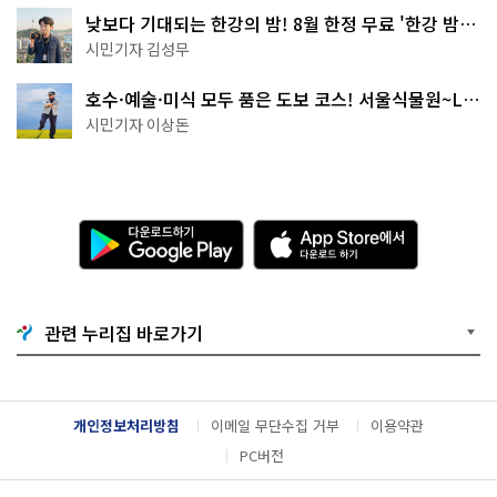
낮보다 기대되는 한강의 밤! 8월 한정 무료 '한강 밤
핑' 예약은?
시민기자 김성무
호수·예술·미식 모두 품은 도보 코스! 서울식물원~LG
아트센터~마곡테라스거리
시민기자 이상돈
다
A
운
p
로
p
드
S
하
t
기
o
관련 누리집 바로가기
G
r
o
e
o
에
g
서
l
다
개인정보처리방침
이메일 무단수집 거부
이용약관
e
운
P
로
PC버전
l
드
a
하