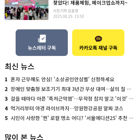
찾았다! 제품체험, 메이크업쇼까지~
시민기자 김윤경
2025.08.29. 15:50
최신 뉴스
1
혼자 근무해도 안심! '소상공인안심벨' 신청하세요
2
장애인 맞춤형 보조기기 최대 3년간 무상 대여…삶의 질 높인다
3
걸을 때마다 아픈 '족저근막염'…무작정 참지 말고 '이것' 해보세요!
4
먹거리부터 야경 라이브까지…망원한강공원 알짜 코스
5
시민이 사랑한 '찐' 로컬 명소 어디? '서울에디션25' 추천 코스
많이 본 뉴스