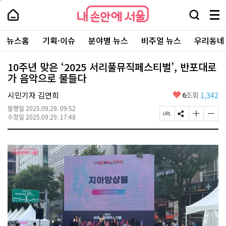
본
페
내
문
이
내
손
검
메
바
지
손
안
색
뉴
로
상
안
주
에
창
전
가
단
에
뉴스홈
기획·이슈
분야별 뉴스
비주얼 뉴스
우리동네
요
서
열
체
기
으
서
서
울
기
보
로
울
비
기
이
-
10주년 맞은 ‘2025 서리풀뮤직페스티벌’, 반포대로
스
동
서
가 음악으로 물들다
바
울
로
시
가
좋
시민기자 김연희
6
조회
1,342
대
기
아
표
발행일
2025.09.29. 09:52
요
소
페
S
글
글
수정일
2025.09.29. 17:48
통
이
N
자
자
포
지
S
크
크
털
U
공
기
기
R
유
크
작
L
하
게
게
복
기
변
변
사
경
경
하
하
기
기