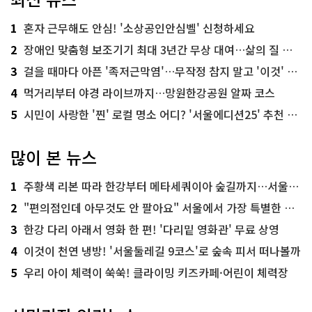
1
혼자 근무해도 안심! '소상공인안심벨' 신청하세요
2
장애인 맞춤형 보조기기 최대 3년간 무상 대여…삶의 질 높인다
3
걸을 때마다 아픈 '족저근막염'…무작정 참지 말고 '이것' 해보세요!
4
먹거리부터 야경 라이브까지…망원한강공원 알짜 코스
5
시민이 사랑한 '찐' 로컬 명소 어디? '서울에디션25' 추천 코스
많이 본 뉴스
1
주황색 리본 따라 한강부터 메타세쿼이아 숲길까지…서울둘레길 15코스
2
"편의점인데 아무것도 안 팔아요" 서울에서 가장 특별한 편의점의 정체
3
한강 다리 아래서 영화 한 편! '다리밑 영화관' 무료 상영
4
이것이 천연 냉방! '서울둘레길 9코스'로 숲속 피서 떠나볼까
5
우리 아이 체력이 쑥쑥! 클라이밍 키즈카페·어린이 체력장