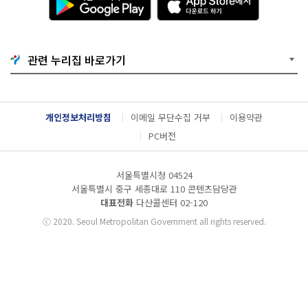
운
p
로
p
드
S
하
t
기
o
관련 누리집 바로가기
G
r
o
e
o
에
g
서
l
다
개인정보처리방침
이메일 무단수집 거부
이용약관
e
운
P
로
PC버전
l
드
a
하
y
기
서울특별시청 04524
서울특별시 중구 세종대로 110 콘텐츠담당관
대표전화
다산콜센터
02-120
ⓒ
2020. Seoul Metropolitan Government all rights reserved.