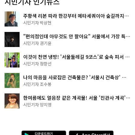
시민기자 인기뉴스
주황색 리본 따라 한강부터 메타세쿼이아 숲길까지…
서울둘레길 15코스
시민기자 박상현
"편의점인데 아무것도 안 팔아요" 서울에서 가장 특별
한 편의점의 정체
시민기자 권기윤
이것이 천연 냉방! '서울둘레길 9코스'로 숲속 피서 떠
나볼까
시민기자 정향선
나의 마음을 사로잡은 건축물은? '서울시 건축상' 수
상작 공개!
시민기자 조수봉
한여름에도 얼음장 같은 계곡물! 서울 '진관사 계곡'이
천국이네~
시민기자 양지영
다
A