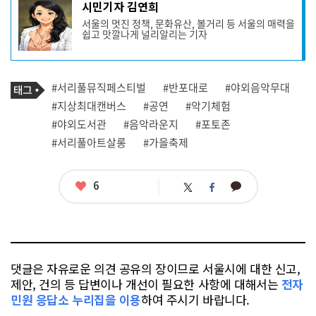
기
시민기자 김연희
사
서울의 멋진 정책, 문화유산, 볼거리 등 서울의 매력을
작
쉽고 맛깔나게 널리알리는 기자
성
자
프
로
기
필
태
#서리풀뮤직페스티벌
#반포대로
#야외음악무대
사
그
관
#지상최대캔버스
#공연
#악기체험
련
#야외도서관
#음악라운지
#포토존
태
그
#서리풀아트살롱
#가을축제
좋
6
카
트
페
아
카
위
이
요
오
터
스
톡
북
댓글은 자유로운 의견 공유의 장이므로 서울시에 대한 신고,
제안, 건의 등 답변이나 개선이 필요한 사항에 대해서는
전자
민원 응답소 누리집을 이용
하여 주시기 바랍니다.