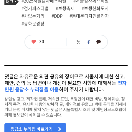
태
#2025서울걷자페스티벌
#서울걷자페스티벌
사
그
관
#걷기페스티벌
#보행축제
#보행친화도시
련
#차없는거리
#DDP
#동대문디자인플라자
태
그
#광화문광장
좋
30
카
트
페
아
카
위
이
요
오
터
스
톡
북
댓글은 자유로운 의견 공유의 장이므로 서울시에 대한 신고,
제안, 건의 등 답변이나 개선이 필요한 사항에 대해서는
전자
민원 응답소 누리집을 이용
하여 주시기 바랍니다.
상업성 광고, 저작권 침해, 저속한 표현, 특정인에 대한 비방, 명예훼손, 정
치적 목적, 유사한 내용의 반복적 글, 개인정보 유출,그 밖에 공익을 저해하
거나 운영 취지에 맞지 않는 댓글은 서울특별시 조례 및 개인정보보호법에
의해 통보없이 삭제될 수 있습니다.
응답소 누리집 바로가기