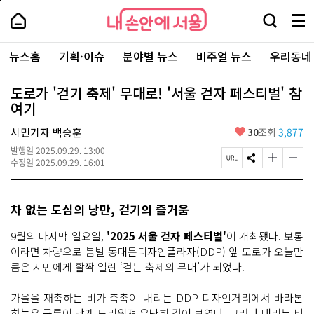
본
페
내
문
이
내
손
검
메
바
지
손
안
색
뉴
로
상
안
주
에
창
전
가
단
에
뉴스홈
기획·이슈
분야별 뉴스
비주얼 뉴스
우리동네
요
서
열
체
기
으
서
서
울
기
보
로
울
비
기
이
-
도로가 '걷기 축제' 무대로! '서울 걷자 페스티벌' 참
스
동
서
여기
바
울
로
시
가
좋
시민기자 백승훈
30
조회
3,877
대
기
아
표
발행일
2025.09.29. 13:00
요
소
페
S
글
글
수정일
2025.09.29. 16:01
통
이
N
자
자
포
지
S
크
크
털
U
공
기
기
차 없는 도심의 낭만, 걷기의 즐거움
R
유
크
작
L
하
게
게
복
기
변
변
9월의 마지막 일요일,
'2025 서울 걷자 페스티벌'
이 개최됐다. 보통
사
경
경
이라면 차량으로 붐빌 동대문디자인플라자(DDP) 앞 도로가 오늘만
하
하
큼은 시민에게 활짝 열린 ‘걷는 축제의 무대’가 되었다.
기
기
가을을 재촉하는 비가 촉촉이 내리는 DDP 디자인거리에서 바라본
하늘은 구름이 낮게 드리워져 유난히 깊어 보였다. 그러나 내리는 비