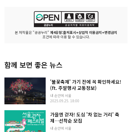
본 저작물은 "공공누리"
제4유형:출처표시+상업적 이용금지+변경금지
조건에 따라 이용 할 수 있습니다.
함께 보면 좋은 뉴스
'불꽃축제' 가기 전에 꼭 확인하세요!
(ft. 주말행사 교통정보)
내 손안에 서울
2025.09.25. 18:00
가을엔 걷자! 도심 '차 없는 거리' 축
제…선착순 모집
내 손안에 서울