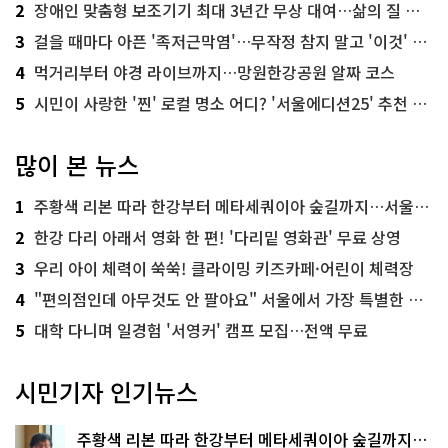
2
장애인 맞춤형 보조기기 최대 3년간 무상 대여…삶의 질 높인다
3
걸을 때마다 아픈 '족저근막염'…무작정 참지 말고 '이것' 해보세요!
4
먹거리부터 야경 라이브까지…망원한강공원 알짜 코스
5
시민이 사랑한 '찐' 로컬 명소 어디? '서울에디션25' 추천 코스
많이 본 뉴스
1
주황색 리본 따라 한강부터 메타세쿼이아 숲길까지…서울둘레길 15코스
2
한강 다리 아래서 영화 한 편! '다리밑 영화관' 무료 상영
3
우리 아이 체력이 쑥쑥! 클라이밍 키즈카페·어린이 체력장
4
"편의점인데 아무것도 안 팔아요" 서울에서 가장 특별한 편의점의 정체
5
대학 다니며 일경험 '서영커' 캠프 모집…전액 무료
시민기자 인기뉴스
주황색 리본 따라 한강부터 메타세쿼이아 숲길까지…