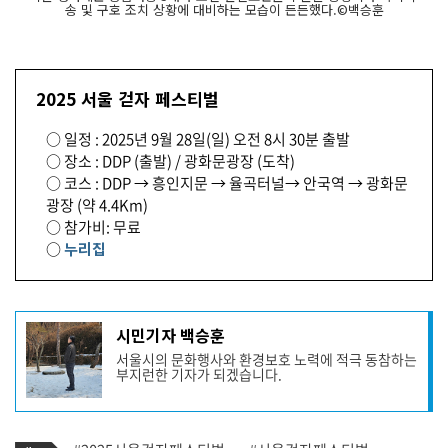
송 및 구호 조치 상황에 대비하는 모습이 든든했다.©백승훈
2025 서울 걷자 페스티벌
○ 일정 : 2025년 9월 28일(일) 오전 8시 30분 출발
○ 장소 : DDP (출발) / 광화문광장 (도착)
○ 코스 : DDP → 흥인지문 → 율곡터널→ 안국역 → 광화문
광장 (약 4.4Km)
○ 참가비: 무료
○
누리집
기
시민기자 백승훈
사
서울시의 문화행사와 환경보호 노력에 적극 동참하는
작
부지런한 기자가 되겠습니다.
성
자
프
로
기
필