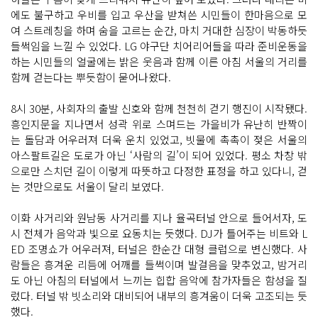
에도 불구하고 우비를 입고 우산을 받쳐쓴 시민들이 한마음으로 모
여 스트레칭을 하며 숨을 고르는 순간, 마치 거대한 심장이 박동하듯
들썩임을 느낄 수 있었다. LG 야구단 치어리어들을 따라 준비운동을
하는 시민들의 얼굴에는 밝은 웃음과 함께 이른 아침 서울의 거리를
함께 걷는다는 뿌듯함이 묻어나왔다.
8시 30분, 사회자의 출발 신호와 함께 천천히 걷기 행진이 시작됐다.
흥인지문을 지나면서 성곽 위로 스며드는 가을비가 유난히 반짝이
는 돌담과 어우러져 더욱 운치 있었고, 빗물에 촉촉이 젖은 서울의
아스팔트길은 도로가 아닌 ‘사람의 길’이 되어 있었다. 평소 차창 밖
으로만 스치던 길이 이렇게 따뜻하고 다정한 표정을 하고 있다니, 걷
는 것만으로도 서울이 달리 보였다.
이화 사거리와 원남동 사거리를 지나 율곡터널 안으로 들어서자, 도
시 전체가 음악과 빛으로 요동치는 듯했다. DJ가 틀어주는 비트와 L
ED 조명쇼가 어우러져, 터널은 한순간 대형 클럽으로 변신했다. 사
람들은 흥겨운 리듬에 어깨를 들썩이며 발걸음을 맞추었고, 밤거리
도 아닌 아침의 터널에서 느끼는 힙합 음악에 참가자들은 함성을 질
렀다. 터널 밖 빗소리와 대비되어 내부의 흥겨움이 더욱 고조되는 듯
했다.