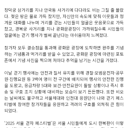
창덕궁 삼거리를 지나 안국동 사거리에 다다라도 비는 그칠 줄 몰랐
다. 젖은 땅은 물로 가득 찼지만, 자신만의 속도에 맞춰 이웃들과 정
겨운 대화를 나누며 거리를 걷는 시민들의 얼굴은 웃음꽃으로 가득
찼고, 경복궁 사거리를 지나 광화문광장이 가까워질수록 시민들의
얼굴에는 걷기 행사가 벌써 끝난다는 아쉬움마저 느껴졌다.
참가자 모두 결승점을 통과해 광화문 광장에 도착하면 완주를 기념
하는 기념품과 먹거리를 받을 수 있었고, 광화문 광장에 마련된 포토
존에서 기념 사진을 찍으며 저마다 추억을 남기는 시간을 가졌다.
이날 걷기 행사에는 안전과 질서 유지를 위해 경찰·모범운전자·공무
원·진행요원 등 3백여 명이 전 구간에 배치되어 행사의 안전한 진행
을 도왔고, 응급차량 5대와 보건·안전요원이 돌발 상황이나 즉시 후
송 및 구호 조치 상황에 대비하는 모습이 보기 든든했다. 또한 비오
는 날씨에도 불구하고 서울체대와 인천대 응원단이 나와 걷기 페스
티벌에 참여한 참가자들을 응원하고 격려의 구호를 외쳐줘 큰 힘이
되었다.
‘2025 서울 걷자 페스티벌’은 서울 시민들에게 도시 한복판이 이렇