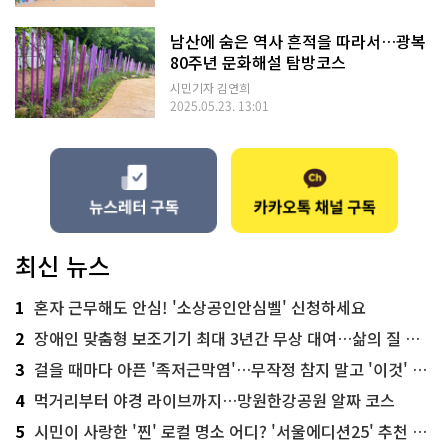
남산에 숨은 역사 흔적을 따라서…광복
80주년 문화해설 탐방코스
시민기자 김연희
2025.05.23. 13:01
최신 뉴스
1
혼자 근무해도 안심! '소상공인안심벨' 신청하세요
2
장애인 맞춤형 보조기기 최대 3년간 무상 대여…삶의 질 높인다
3
걸을 때마다 아픈 '족저근막염'…무작정 참지 말고 '이것' 해보세요!
4
먹거리부터 야경 라이브까지…망원한강공원 알짜 코스
5
시민이 사랑한 '찐' 로컬 명소 어디? '서울에디션25' 추천 코스