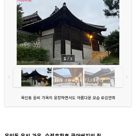
1
/
3
옥인동 윤씨 가옥의 웅장하면서도 아름다운 모습 ©김연희
옥인동 윤씨 가옥, 순정효황후 큰아버지의 집