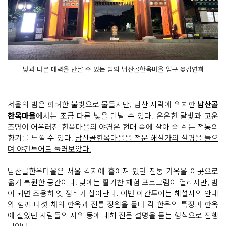
낮과 다른 매력을 만날 수 있는 밤의 남산골한옥마을 입구 ©김연희
서울의 밤은 화려한 불빛으로 물들지만, 남산 자락에 위치한
남산골
한옥마을
에서는 조금 다른 빛을 만날 수 있다. 은은한 달빛과 고운
조명이 어우러진 한옥마을의 야경은 현대 속에 살아 숨 쉬는 전통의
향기를 느낄 수 있다.
남산골한옥마을을 전문 해설가의 설명을 들으
며 야간투어로 둘러보았다.
남산골한옥마을은 서울 각지에 흩어져 있던 전통 가옥을 이곳으로
옮겨 복원한 공간이다. 낮에는 활기찬 체험 프로그램이 열리지만, 밤
이 되면 조용히 옛 정취가 살아난다. 이번 야간투어는 해설사의 안내
와 함께
다섯 채의 한옥과 전통 정원을 돌며 각 한옥의 특징과 한옥
에 살았던 사람들의 지위 등에 대해 전문 설명을 듣는 형식
으로 진행