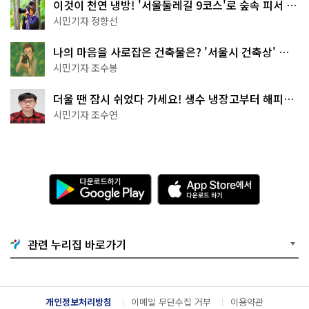
이것이 천연 냉방! '서울둘레길 9코스'로 숲속 피서 떠
나볼까
시민기자 정향선
나의 마음을 사로잡은 건축물은? '서울시 건축상' 수
상작 공개!
시민기자 조수봉
더울 땐 잠시 쉬었다 가세요! 생수 냉장고부터 해피소
·무더위쉼터까지
시민기자 조수연
다
A
운
p
로
p
드
S
하
t
기
o
관련 누리집 바로가기
G
r
o
e
o
에
g
서
l
다
개인정보처리방침
이메일 무단수집 거부
이용약관
e
운