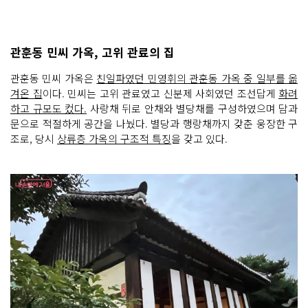
관훈동 민씨 가옥, 고위 관료의 집
관훈동 민씨 가옥은
친일파였던 민영휘의 관훈동 가옥 중 일부를 옮
겨온 집
이다. 민씨는 고위 관료였고 신분제 사회였던 조선답게
화려
하고 규모도 컸다.
사랑채 뒤로 안채와 별당채를 구성하였으며 담과
문으로 적절하게 공간을 나눴다. 별당과 행랑채까지 갖춘 웅장한 구
조로, 당시
상류층 가옥의 구조적 특징
을 갖고 있다.