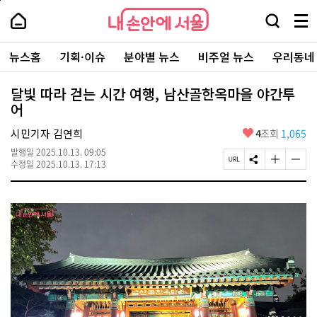
본
페
내
문
이
내
손
검
메
바
지
손
안
색
뉴
로
상
안
주
에
창
전
가
단
에
뉴스홈
기획·이슈
분야별 뉴스
비주얼 뉴스
우리동네
요
서
열
체
기
으
서
서
울
기
보
로
울
비
기
이
-
달빛 따라 걷는 시간 여행, 남산골한옥마을 야간투
스
동
서
어
바
울
로
시
가
좋
시민기자 김연희
4
조회
1,065
대
기
아
표
발행일
2025.10.13. 09:05
요
소
페
S
글
글
수정일
2025.10.13. 17:13
통
이
N
자
자
포
지
S
크
크
털
U
공
기
기
R
유
크
작
L
하
게
게
복
기
변
변
사
경
경
하
하
기
기