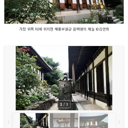
가장 위쪽 터에 위치한 해풍부원군 윤택영의 재실 ©김연희
1
/
3