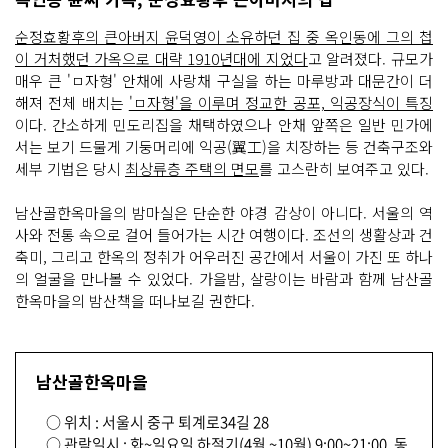
순정효황후의 큰아버지 윤덕영이 소유하던 집 중 옥인동에 그의 첩
이 거처했던 가옥으로 대략 1910년대에 지었다
고 알려졌다. 규모가
매우 큰 'ㅁ자형' 안채에 사랑채 구실을 하는 마루방과 대문간이 더
해져 전체 배치는
'ㅁ자형'을 이루며 정교한 공포, 익공장식이 특징
이다. 간소하게 민도리집을 채택하였으나 안채 앞쪽은 일반 민가에
서는 보기 드물게 기둥머리에 익공(翼工)을 치장하는 등 건축구조와
세부 기법은 당시
최상류층 주택의 면모
를 고스란히 보여주고 있다.
남산골한옥마을의 밤마실은 단순한 야경 감상이 아니다. 서울의 역
사와 전통 속으로 걸어 들어가는 시간 여행이다. 조선의 생활상과 건
축미, 그리고 한옥의 정취가 어우러진 공간에서 서울이 가진 또 하나
의 얼굴을 만나볼 수 있었다. 가을밤, 살랑이는 바람과 함께 남산골
한옥마을의 밤산책을 떠나보길 권한다.
남산골한옥마을
○ 위치 : 서울시 중구 퇴계로34길 28
○ 관람일시 : 화~일요일 하절기(4월 ~10월) 9:00~21:00, 동