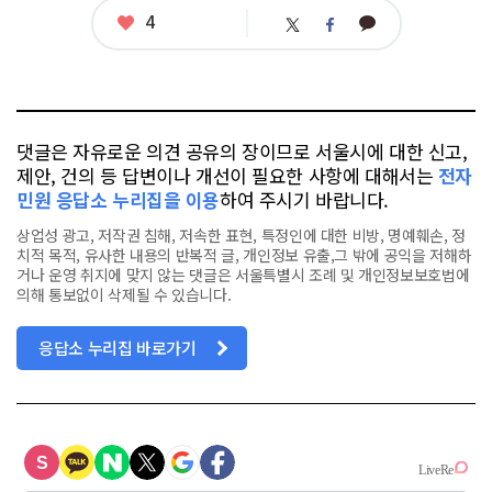
좋
4
카
트
페
아
카
위
이
요
오
터
스
톡
북
댓글은 자유로운 의견 공유의 장이므로 서울시에 대한 신고,
제안, 건의 등 답변이나 개선이 필요한 사항에 대해서는
전자
민원 응답소 누리집을 이용
하여 주시기 바랍니다.
상업성 광고, 저작권 침해, 저속한 표현, 특정인에 대한 비방, 명예훼손, 정
치적 목적, 유사한 내용의 반복적 글, 개인정보 유출,그 밖에 공익을 저해하
거나 운영 취지에 맞지 않는 댓글은 서울특별시 조례 및 개인정보보호법에
의해 통보없이 삭제될 수 있습니다.
응답소 누리집 바로가기