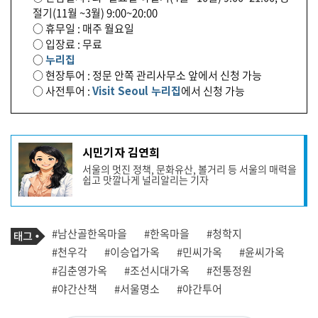
절기(11월 ~3월) 9:00~20:00
○ 휴무일 : 매주 월요일
○ 입장료 : 무료
○
누리집
○ 현장투어 : 정문 안쪽 관리사무소 앞에서 신청 가능
○ 사전투어 :
Visit Seoul 누리집
에서 신청 가능
기
시민기자 김연희
사
서울의 멋진 정책, 문화유산, 볼거리 등 서울의 매력을
작
쉽고 맛깔나게 널리알리는 기자
성
자
프
로
기
필
태
#남산골한옥마을
#한옥마을
#청학지
사
그
관
#천우각
#이승업가옥
#민씨가옥
#윤씨가옥
련
#김춘영가옥
#조선시대가옥
#전통정원
태
그
#야간산책
#서울명소
#야간투어