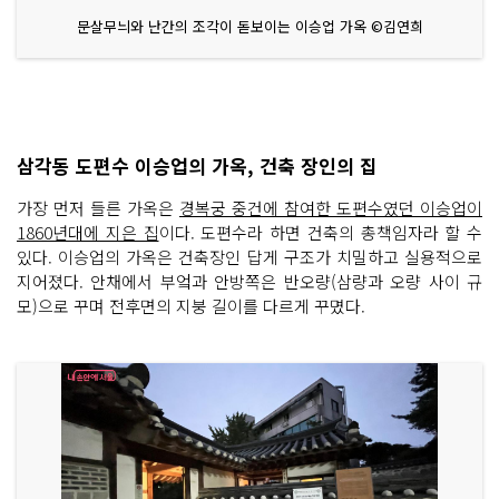
문살무늬와 난간의 조각이 돋보이는 이승업 가옥 ©김연희
삼각동 도편수 이승업의 가옥, 건축 장인의 집
가장 먼저 들른 가옥은
경복궁 중건에 참여한 도편수였던 이승업이
1860년대에 지은 집
이다. 도편수라 하면 건축의 총책임자라 할 수
있다. 이승업의 가옥은 건축장인 답게 구조가 치밀하고 실용적으로
지어졌다. 안채에서 부엌과 안방쪽은 반오량(삼량과 오량 사이 규
모)으로 꾸며 전후면의 지붕 길이를 다르게 꾸몄다.