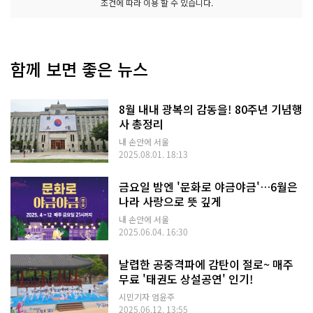
조건에 따라 이용 할 수 있습니다.
함께 보면 좋은 뉴스
8월 내내 광복의 감동을! 80주년 기념행
사 총정리
내 손안에 서울
2025.08.01. 18:13
금요일 밤엔 '문화로 야금야금'…6월은
나라 사랑으로 뜻 깊게
내 손안에 서울
2025.06.04. 16:30
날렵한 공중격파에 감탄이 절로~ 매주
무료 '태권도 상설공연' 인기!
시민기자 엄윤주
2025.06.12. 13:55