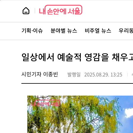
본
페
문
이
뉴
바
지
스
로
상
룸
가
단
뉴
기
으
스
로
기획·이슈
분야별 뉴스
비주얼 뉴스
우리동
주
이
요
동
서
비
스
일상에서 예술적 영감을 채우고
바
로
가
기
시민기자 이종빈
발행일
2025.08.29. 13:25