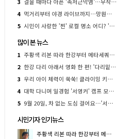
3
걸을 때마다 아픈 '족저근막염'…무작정 참지 말고 '이것' 해보세요!
4
먹거리부터 야경 라이브까지…망원한강공원 알짜 코스
5
시민이 사랑한 '찐' 로컬 명소 어디? '서울에디션25' 추천 코스
많이 본 뉴스
1
주황색 리본 따라 한강부터 메타세쿼이아 숲길까지…서울둘레길 15코스
2
한강 다리 아래서 영화 한 편! '다리밑 영화관' 무료 상영
3
우리 아이 체력이 쑥쑥! 클라이밍 키즈카페·어린이 체력장
4
대학 다니며 일경험 '서영커' 캠프 모집…전액 무료
5
9월 20일, 차 없는 도심 걸어요…'서울 걷자 페스티벌' 선착순 5천명
시민기자 인기뉴스
주황색 리본 따라 한강부터 메타세쿼이아 숲길까지…서울둘레길 15코스