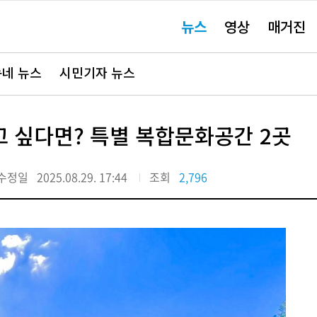
주
뉴스
영상
매거진
요
서
비
스
바
네 뉴스
시민기자 뉴스
로
가
기"
 싶다면? 특별 복합문화공간 2곳
수정일
2025.08.29. 17:44
조회
2,796