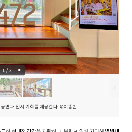
1
/
3
 공연과 전시 기회를 제공한다. ©이종빈
독특한 현대적 감각을 자랑한다. 봉림교 위에 자리해
별빛내