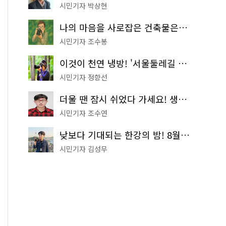
시민기자 박상현
나의 마음을 사로잡은 건축물은? '서울시 건축상' 수상작 공개!
시민기자 조수봉
이것이 천연 냉방! '서울둘레길 9코스'로 숲속 피서 떠나볼까
시민기자 정향선
더울 땐 잠시 쉬었다 가세요! 생수 냉장고부터 해피소·무더위쉼터까지
시민기자 조수연
낮보다 기대되는 한강의 밤! 8월 한정 무료 '한강 밤핑' 예약은?
시민기자 김성무