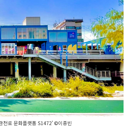
관천로 문화플랫폼 S1472’ ©이종빈