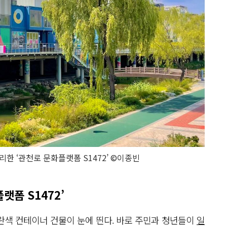
한 ‘관천로 문화플랫폼 S1472’ ©이종빈
랫폼 S1472’
란색 컨테이너 건물이 눈에 띈다. 바로 주민과 청년들이
일