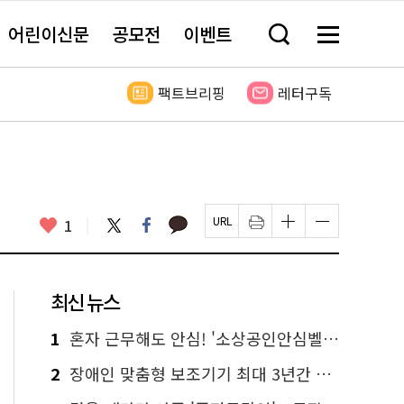
어린이신문
공모전
이벤트
검
메
색
뉴
창
전
열
체
팩트브리핑
레터구독
기
보
기
카
좋
트
페
1
페
인
글
글
카
위
이
아
이
쇄
자
자
오
터
스
요
지
하
크
크
톡
북
U
기
기
기
R
새
크
작
L
창
게
게
최신 뉴스
복
열
변
변
사
림
경
경
하
하
1
혼자 근무해도 안심! '소상공인안심벨' 신청하세요
기
기
2
장애인 맞춤형 보조기기 최대 3년간 무상 대여…삶의 질 높인다