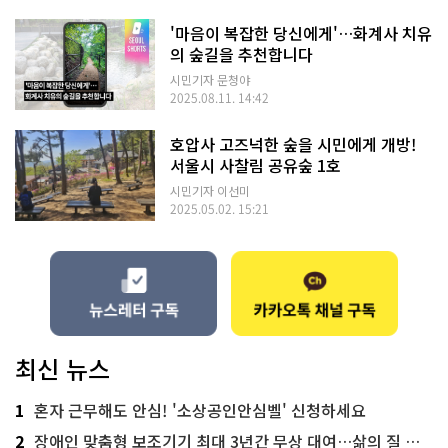
'마음이 복잡한 당신에게'…화계사 치유
의 숲길을 추천합니다
시민기자 문청야
2025.08.11. 14:42
호압사 고즈넉한 숲을 시민에게 개방!
서울시 사찰림 공유숲 1호
시민기자 이선미
2025.05.02. 15:21
최신 뉴스
1
혼자 근무해도 안심! '소상공인안심벨' 신청하세요
2
장애인 맞춤형 보조기기 최대 3년간 무상 대여…삶의 질 높인다