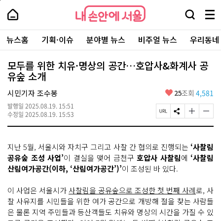
본
페
내
문
이
내
손
검
메
바
지
손
안
색
뉴
로
상
안
주
에
창
전
가
단
에
뉴스홈
기획·이슈
분야별 뉴스
비주얼 뉴스
우리동네
요
서
열
체
기
으
서
서
울
기
보
로
울
비
기
이
-
모두를 위한 치유·명상의 공간…호압사&화계사 공
스
동
서
유숲 소개
바
울
로
시
가
좋
시민기자 조수봉
25
조회
4,581
대
기
아
표
발행일
2025.08.19. 15:51
요
소
페
S
글
글
수정일
2025.08.19. 15:53
통
이
N
자
자
포
지
S
크
크
털
U
공
기
기
지난 5월, 서울시와 자치구 그리고 사찰 간 협의로 진행되는
‘사찰림
R
유
크
작
L
하
게
게
공유숲 조성 사업’
이 결실을 맺어 금천구
호압사 사찰림
에
‘사찰림
복
기
변
변
산림여가공간(이하, ‘산림여가공간’)’
이 조성된 바 있다.
사
경
경
하
하
기
기
이 사업은 서울시가
사찰림을 공유숲으로 조성한 첫 번째 사례
로, 사
찰 사유지를 시민들을 위한 여가 공간으로 개방해 절을 찾는 사람들
은 물론 지역 주민들과 등산객들도 치유와 명상의 시간을 가질 수 있