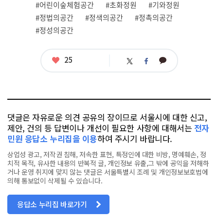
#어린이숲체험공간
#초화정원
#기와정원
#정법의공간
#정색의공간
#정촉의공간
#정성의공간
좋
25
카
트
페
아
카
위
이
요
오
터
스
톡
북
댓글은 자유로운 의견 공유의 장이므로 서울시에 대한 신고,
제안, 건의 등 답변이나 개선이 필요한 사항에 대해서는
전자
민원 응답소 누리집을 이용
하여 주시기 바랍니다.
상업성 광고, 저작권 침해, 저속한 표현, 특정인에 대한 비방, 명예훼손, 정
치적 목적, 유사한 내용의 반복적 글, 개인정보 유출,그 밖에 공익을 저해하
거나 운영 취지에 맞지 않는 댓글은 서울특별시 조례 및 개인정보보호법에
의해 통보없이 삭제될 수 있습니다.
응답소 누리집 바로가기