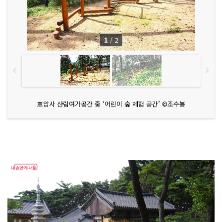
1
/
2
호압사 산림여가공간 중 ‘어린이 숲 체험 공간’ ©조수봉