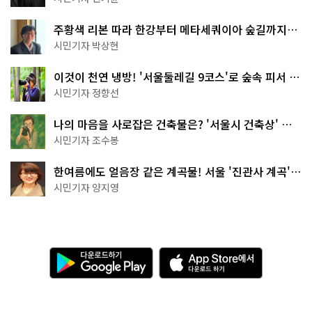
주황색 리본 따라 한강부터 메타세쿼이아 숲길까지…
서울둘레길 15코스
시민기자 박상현
이것이 천연 냉방! '서울둘레길 9코스'로 숲속 피서 떠
나볼까
시민기자 정향선
나의 마음을 사로잡은 건축물은? '서울시 건축상' 수
상작 공개!
시민기자 조수봉
한여름에도 얼음장 같은 계곡물! 서울 '진관사 계곡'이
천국이네~
시민기자 양지영
다
A
운
p
로
p
드
S
하
t
기
o