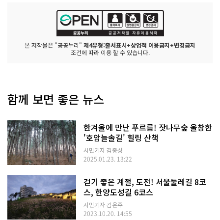
본 저작물은 "공공누리"
제4유형:출처표시+상업적 이용금지+변경금지
조건에 따라 이용 할 수 있습니다.
함께 보면 좋은 뉴스
한겨울에 만난 푸르름! 잣나무숲 울창한
'호암늘솔길' 힐링 산책
시민기자 김종성
2025.01.23. 13:22
걷기 좋은 계절, 도전! 서울둘레길 8코
스, 한양도성길 6코스
시민기자 김은주
2023.10.20. 14:55