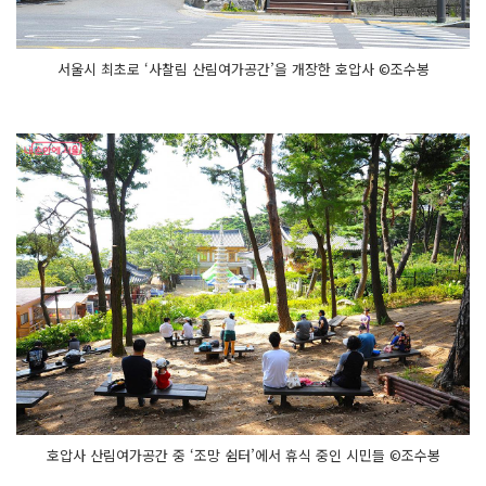
서울시 최초로 ‘사찰림 산림여가공간’을 개장한 호압사 ©조수봉
호압사 산림여가공간 중 ‘조망 쉼터’에서 휴식 중인 시민들 ©조수봉