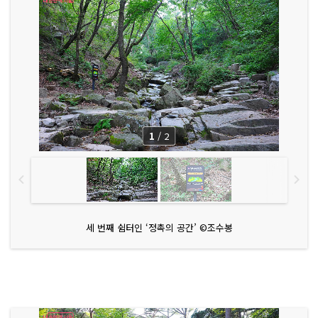
1
/
2
세 번째 쉼터인 ‘정촉의 공간’ ©조수봉