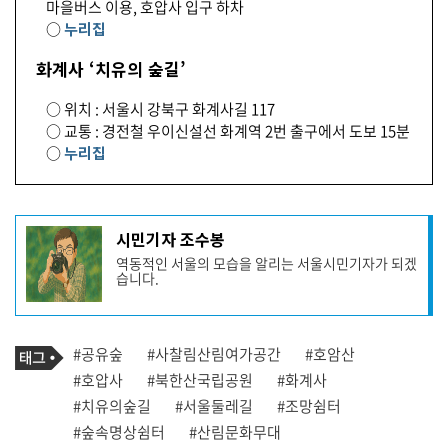
마을버스 이용, 호압사 입구 하차
○
누리집
화계사 ‘치유의 숲길’
○ 위치 : 서울시 강북구 화계사길 117
○ 교통 : 경전철 우이신설선 화계역 2번 출구에서 도보 15분
○
누리집
기
시민기자 조수봉
사
역동적인 서울의 모습을 알리는 서울시민기자가 되겠
작
습니다.
성
자
프
로
기
필
태
#공유숲
#사찰림산림여가공간
#호암산
사
그
관
#호압사
#북한산국립공원
#화계사
련
#치유의숲길
#서울둘레길
#조망쉼터
태
그
#숲속명상쉼터
#산림문화무대