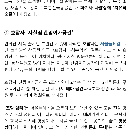
도록 공간을 조성했다. 이어 7월 말에는 두 번째 ‘사찰림 공유숲 조
성 사업’으로 강북구 북한산국립공원 내
화계사 사찰림
에
‘치유의
숲길’
이 개장했다.
① 호압사 ‘사찰림 산림여가공간’
관악산 서쪽 줄기인 호암산 기슭에 자리
한
호압사
는
서울둘레길
12
번 코스(관악산공원 입구→호압사→석수역)의 길목
이기도 하며 호
암산 주 등산로에 위치한다. 평소 사찰 방문객뿐만 아니라 지역 주
민, 등산객들도 많이 지나는 이곳에 산림여가공간이 개장해 누구나
쉼과 치유, 문화 체험을 함께 누릴 수 있는 ‘공유의 공간’이 되었다.
호압사 산림여가공간은 ▴조망 쉼터 ▴숲속 명상 쉼터 ▴산림문화 무
대 ▴어린이 숲 체험 공간 네 가지
테마 공간
과 ▴초화 정원 ▴기와 정
원 두 가지
테마 정원
으로 꾸며졌다.
‘조망 쉼터’
는 서울둘레길을 오르다 보면 만날 수 있는 도심 전망 명
소로 초화 정원과 어우러진 쉼터다. 아래로 내려가면 소나무 군락지
에 평상을 설치해 명상이나 독서를 즐길 수 있는 공간인
‘숲속 명상
쉼터’
가 마련되어 있다. 그 앞에 자리한
‘산림문화 무대’
는 기존의