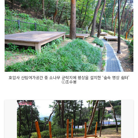
호압사 산림여가공간 중 소나무 군락지에 평상을 설치한 ‘숲속 명상 쉼터’
ⓒ조수봉