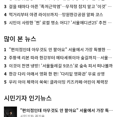
3
걸을 때마다 아픈 '족저근막염'…무작정 참지 말고 '이것' 해보세요!
4
먹거리부터 야경 라이브까지…망원한강공원 알짜 코스
5
시민이 사랑한 '찐' 로컬 명소 어디? '서울에디션25' 추천 코스
많이 본 뉴스
1
"편의점인데 아무것도 안 팔아요" 서울에서 가장 특별한 편의점의 정체
2
주황색 리본 따라 한강부터 메타세쿼이아 숲길까지…서울둘레길 15코스
3
이것이 천연 냉방! '서울둘레길 9코스'로 숲속 피서 떠나볼까
4
한강 다리 아래서 영화 한 편! '다리밑 영화관' 무료 상영
5
우리 아이 체력이 쑥쑥! 클라이밍 키즈카페·어린이 체력장
시민기자 인기뉴스
"편의점인데 아무것도 안 팔아요" 서울에서 가장 특별
한 편의점의 정체
시민기자 권기윤