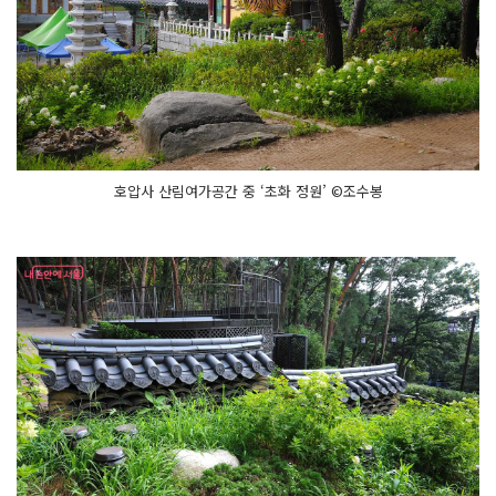
호압사 산림여가공간 중 ‘초화 정원’ ©조수봉