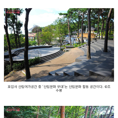
호압사 산림여가공간 중 ‘산림문화 무대’는 산림문화 활동 공간이다. ©조
수봉