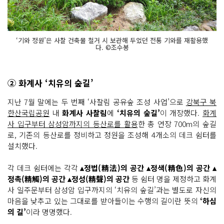
‘기와 정원’은 사찰 건축물 철거 시 보관해 두었던 전통 기와를 재활용했
다. ©조수봉
② 화계사 ‘치유의 숲길’
지난 7월 말에는 두 번째 ‘사찰림 공유숲 조성 사업’으로
강북구 북
한산국립공원
내
화계사 사찰림
에
‘치유의 숲길’
이 개장했다.
화계
사 입구부터 삼성암까지의 등산로를 활용
한 총 연장 700m의 숲길
로, 기존의 등산로를 정비하고 정원을 조성해 4개소의 데크 쉼터를
설치했다.
각 데크 쉼터에는 각각
▴정법(精法)의 공간 ▴정색(精色)의 공간 ▴
정촉(精觸)의 공간 ▴정성(精聲)의 공간
등 쉼터 명을 제정하고 화계
사 일주문부터 삼성암 입구까지의 ‘치유의 숲길’과는 별도로 자신의
마음을 낮추고 있는 그대로를 받아들이는 수행의 길이란 뜻의
‘하심
의 길’
이라 명명했다.