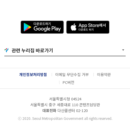
다
A
운
p
로
p
드
S
하
t
기
o
관련 누리집 바로가기
G
r
o
e
o
에
g
서
l
다
개인정보처리방침
이메일 무단수집 거부
이용약관
e
운
P
로
PC버전
l
드
a
하
y
기
서울특별시청 04524
서울특별시 중구 세종대로 110 콘텐츠담당관
대표전화
다산콜센터
02-120
ⓒ
2020. Seoul Metropolitan Government all rights reserved.