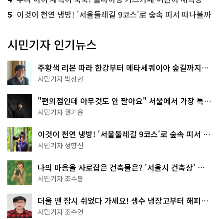
5
이것이 천연 냉방! '서울둘레길 9코스'로 숲속 피서 떠나볼까
시민기자 인기뉴스
주황색 리본 따라 한강부터 메타세쿼이아 숲길까지…
서울둘레길 15코스
시민기자 박상현
"편의점인데 아무것도 안 팔아요" 서울에서 가장 특별
한 편의점의 정체
시민기자 권기윤
이것이 천연 냉방! '서울둘레길 9코스'로 숲속 피서 떠
나볼까
시민기자 정향선
나의 마음을 사로잡은 건축물은? '서울시 건축상' 수
상작 공개!
시민기자 조수봉
더울 땐 잠시 쉬었다 가세요! 생수 냉장고부터 해피소
·무더위쉼터까지
시민기자 조수연