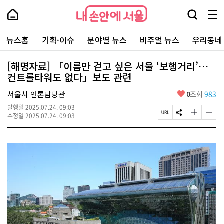
본
페
내
문
이
내
손
검
메
바
지
손
안
색
뉴
로
상
안
주
에
창
전
가
단
에
뉴스홈
기획·이슈
분야별 뉴스
비주얼 뉴스
우리동네
요
서
열
체
기
으
서
서
울
기
보
로
울
비
기
이
-
[해명자료] 「이름만 걷고 싶은 서울 ‘보행거리’…
스
동
서
컨트롤타워도 없다」보도 관련
바
울
로
시
가
좋
서울시 언론담당관
0
조회
983
대
기
아
표
발행일
2025.07.24. 09:03
요
소
페
S
글
글
수정일
2025.07.24. 09:03
통
이
N
자
자
포
지
S
크
크
털
U
공
기
기
R
유
크
작
L
하
게
게
복
기
변
변
사
경
경
하
하
기
기