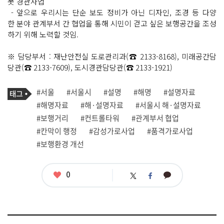
폿 경관사업
- 앞으로 우리시는 단순 보도 정비가 아닌 디자인, 조경 등 다양
한 분야 관계부서 간 협업을 통해 시민이 걷고 싶은 보행공간을 조성
하기 위해 노력할 것임.
※ 담당부서 : 재난안전실 도로관리과(☎ 2133-8168), 미래공간담
당관(☎ 2133-7609), 도시경관담당관(☎ 2133-1921)
기
태
#서울
#서울시
#설명
#해명
#설명자료
사
그
관
#해명자료
#해·설명자료
#서울시 해·설명자료
련
#보행거리
#컨트롤타워
#관계부서 협업
태
그
#칸막이 행정
#감성가로사업
#품격가로사업
#보행환경 개선
좋
0
카
트
페
아
카
위
이
요
오
터
스
톡
북