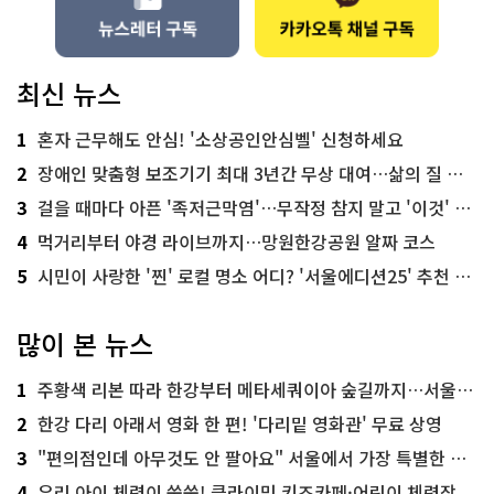
최신 뉴스
1
혼자 근무해도 안심! '소상공인안심벨' 신청하세요
2
장애인 맞춤형 보조기기 최대 3년간 무상 대여…삶의 질 높인다
3
걸을 때마다 아픈 '족저근막염'…무작정 참지 말고 '이것' 해보세요!
4
먹거리부터 야경 라이브까지…망원한강공원 알짜 코스
5
시민이 사랑한 '찐' 로컬 명소 어디? '서울에디션25' 추천 코스
많이 본 뉴스
1
주황색 리본 따라 한강부터 메타세쿼이아 숲길까지…서울둘레길 15코스
2
한강 다리 아래서 영화 한 편! '다리밑 영화관' 무료 상영
3
"편의점인데 아무것도 안 팔아요" 서울에서 가장 특별한 편의점의 정체
4
우리 아이 체력이 쑥쑥! 클라이밍 키즈카페·어린이 체력장