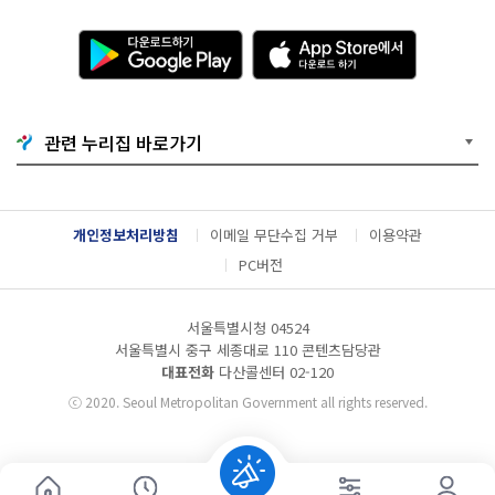
다
A
운
p
로
p
드
S
하
t
기
o
관련 누리집 바로가기
G
r
o
e
o
에
g
서
l
다
개인정보처리방침
이메일 무단수집 거부
이용약관
e
운
P
로
PC버전
l
드
a
하
y
기
서울특별시청 04524
서울특별시 중구 세종대로 110 콘텐츠담당관
대표전화
다산콜센터
02-120
ⓒ
2020. Seoul Metropolitan Government all rights reserved.