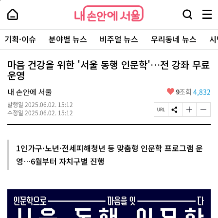
본
페
내
문
이
내
손
검
메
바
지
손
안
색
뉴
로
상
안
주
에
창
전
가
단
에
기획·이슈
분야별 뉴스
비주얼 뉴스
우리동네 뉴스
시
요
서
열
체
기
으
서
서
울
기
보
로
울
비
기
이
-
마음 건강을 위한 '서울 동행 인문학'…전 강좌 무료
스
동
서
운영
바
울
로
시
가
좋
내 손안에 서울
9
조회
4,832
대
기
아
표
발행일
2025.06.02. 15:12
요
소
페
S
글
글
수정일
2025.06.02. 15:12
통
이
N
자
자
포
지
S
크
크
털
U
공
기
기
R
유
크
작
1인가구·노년·전세피해청년 등 맞춤형 인문학 프로그램 운
L
하
게
게
영…6월부터 자치구별 진행
복
기
변
변
사
경
경
하
하
기
기