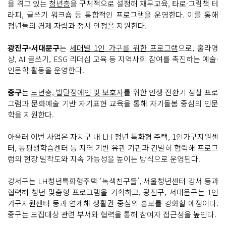
을 겪고 있는
청년층
을 구체적으로 설정해 재무교육, 타로·그림책 테
라피, 글쓰기 워크숍 등 통합적인 프로그램을 운영한다. 이를 통해
청년들의 경제 자립과 정서 안정을 지원한다.
광진구·서대문구
는
세대별 1인 가구를 위한 프로그램
으로, 훌라명
상, AI 글쓰기, ESG 리더십 교육 등 지역사회 참여를 촉진하는 예술·
인문학 활동을 운영한다.
중구
는
노년층, 발달장애인 및 보호자
를 위한 인생 전환기 성찰 프로
그램과 문화예술 기반 자기표현 교육을 통해 자기돌봄 중심의 인문
학을 지원한다.
아울러 이번 사업은 자치구 내 LH 청년 특화형 주택, 1인가구지원센
터, 동평생학습센터 등 지역 기반 유관 기관과 긴밀히 협력해 프로그
램의 현장 밀착도와 지속 가능성을 높이는 방식으로 운영된다.
강서구는 LH청년특화형주택 ‘녹색친구들’, 서울청년센터 강서 등과
협력해 청년 맞춤형 프로그램을 기획하고, 광진구, 서대문구는 1인
가구지원센터 등과 연계해 생활권 중심의 홍보를 강화할 예정이다.
중구는 모집대상 관련 부서와 협력을 통해 참여자 접근성을 높인다.