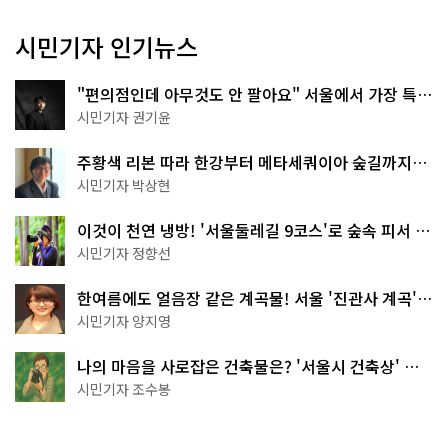
시민기자 인기뉴스
"편의점인데 아무것도 안 팔아요" 서울에서 가장 특별
한 편의점의 정체
시민기자 권기윤
주황색 리본 따라 한강부터 메타세쿼이아 숲길까지…
서울둘레길 15코스
시민기자 박상현
이것이 천연 냉방! '서울둘레길 9코스'로 숲속 피서 떠
나볼까
시민기자 정향선
한여름에도 얼음장 같은 계곡물! 서울 '진관사 계곡'이
천국이네~
시민기자 양지영
나의 마음을 사로잡은 건축물은? '서울시 건축상' 수
상작 공개!
시민기자 조수봉