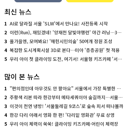
최신 뉴스
1
AI로 달라질 서울 'SLW'에서 만나요! 사전등록 시작
2
이런(Run), 재밌겠네! '양재천 달빛야행런' 야간 러닝…300명 모집
3
올가을엔, 모여봐요! '매헌시민의숲' 50여개 정원 조성
4
복잡한 도시계획시설 3D로 본다…미아 '층층공원' 첫 적용
5
우리 아이 첫 클라이밍 도전, 여기서! 서울형 키즈카페 '서울가족플라자점'
많이 본 뉴스
1
"편의점인데 아무것도 안 팔아요" 서울에서 가장 특별한 편의점의 정체
2
주황색 리본 따라 한강부터 메타세쿼이아 숲길까지…서울둘레길 15코스
3
이것이 천연 냉방! '서울둘레길 9코스'로 숲속 피서 떠나볼까
4
한강 다리 아래서 영화 한 편! '다리밑 영화관' 무료 상영
5
우리 아이 체력이 쑥쑥! 클라이밍 키즈카페·어린이 체력장