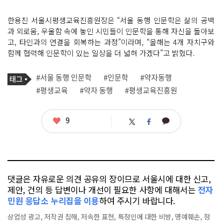
한용진 서울시평생교육진흥원장은 “서울 동행 인문학은 삶의 공백
과 외로움, 우울함 속에 놓인 시민들이 인문학을 통해 자신을 돌아보
고, 타인과의 연결을 회복하는 과정”이라며, “올해는 4개 자치구와
함께 협력해 인문학이 있는 일상을 더 넓혀 가겠다”고 밝혔다.
기
태
#서울 동행 인문학
#인문학
#약자동행
사
그
관
#평생교육
#약자 동행
#평생교육진흥원
련
태
그
좋
9
카
트
페
아
카
위
이
요
오
터
스
톡
북
댓글은 자유로운 의견 공유의 장이므로 서울시에 대한 신고,
제안, 건의 등 답변이나 개선이 필요한 사항에 대해서는
전자
민원 응답소 누리집을 이용
하여 주시기 바랍니다.
상업성 광고, 저작권 침해, 저속한 표현, 특정인에 대한 비방, 명예훼손, 정