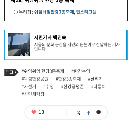
○ 누리집 :
쉬엄쉬엄한강3종축제
,
인스타그램
기
시민기자 백진숙
사
서울의 문화 공간을 시민의 눈높이로 전달하는 기자
작
입니다
성
자
프
로
기
필
태
#쉬엄쉬엄 한강3종축제
#한강수영
사
그
관
#뚝섬한강공원
#한강3종축제
#달리기
련
#자전거
#수영
#한강풍덩존
#따릉이
태
그
#시민체력장
좋
13
카
트
페
아
카
위
이
요
오
터
스
톡
북