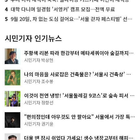
4
대학 다니며 일경험 '서영커' 캠프 모집…전액 무료
5
9월 20일, 차 없는 도심 걸어요…'서울 걷자 페스티벌' 선착순 5천명
시민기자 인기뉴스
주황색 리본 따라 한강부터 메타세쿼이아 숲길까지…
서울둘레길 15코스
시민기자 박상현
나의 마음을 사로잡은 건축물은? '서울시 건축상' 수
상작 공개!
시민기자 조수봉
이것이 천연 냉방! '서울둘레길 9코스'로 숲속 피서 떠
나볼까
시민기자 정향선
"편의점인데 아무것도 안 팔아요" 서울에서 가장 특별
한 편의점의 정체
시민기자 권기윤
더울 땐 잠시 쉬었다 가세요! 생수 냉장고부터 해피소