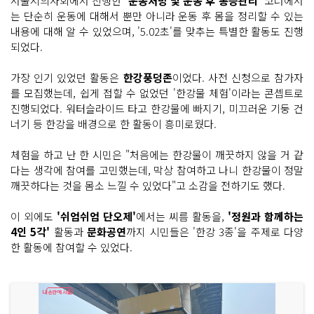
서울시의사회에서 진행한
'운동처방 및 운동 후 통증관리'
코너에서
는 단순히 운동에 대해서 뿐만 아니라 운동 후 몸을 정리할 수 있는
내용에 대해 알 수 있었으며, '5.02초'를 맞추는 특별한 활동도 진행
되었다.
가장 인기 있었던 활동은
한강풍덩존
이었다. 사전 신청으로 참가자
를 모집했는데, 쉽게 접할 수 없었던 '한강물 체험'이라는 콘셉트로
진행되었다. 워터슬라이드 타고 한강물에 빠지기, 미끄러운 기둥 건
너기 등 한강을 배경으로 한 활동이 흥미로웠다.
체험을 하고 난 한 시민은 "처음에는 한강물이 깨끗하지 않을 거 같
다는 생각에 참여를 고민했는데, 막상 참여하고 나니 한강물이 정말
깨끗하다는 것을 몸소 느낄 수 있었다"고 소감을 전하기도 했다.
이 외에도
'쉬엄쉬엄 단오제'
에서는 씨름 활동을,
'정원과 함께하는
4인 5각'
활동과
문화공연
까지 시민들은 '한강 3종'을 주제로 다양
한 활동에 참여할 수 있었다.