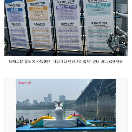
다채로운 활동이 가득했던 '쉬엄쉬엄 한강 3종 축제' 안내 배너 ©백진숙