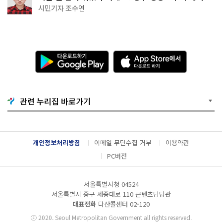
·무더위쉼터까지
시민기자 조수연
다
A
운
p
로
p
드
S
하
t
기
o
관련 누리집 바로가기
G
r
o
e
o
에
g
서
l
다
개인정보처리방침
이메일 무단수집 거부
이용약관
e
운
P
로
PC버전
l
드
a
하
y
기
서울특별시청 04524
서울특별시 중구 세종대로 110 콘텐츠담당관
대표전화
다산콜센터
02-120
ⓒ
2020. Seoul Metropolitan Government all rights reserved.