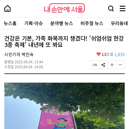
본
페
내
문
이
내
손
검
메
바
지
손
안
색
뉴
로
상
안
주
에
창
전
가
단
에
뉴스홈
기획·이슈
분야별 뉴스
비주얼 뉴스
우리동네
요
서
열
체
기
으
서
서
울
기
보
로
울
비
기
이
-
건강은 기본, 가족 화목까지 챙겼다! '쉬엄쉬엄 한강
스
동
서
3종 축제' 내년에 또 봐요
바
울
로
시
가
좋
시민기자 백진숙
13
조회
1,839
대
기
아
표
발행일
2025.06.04. 13:44
요
소
페
S
글
글
수정일
2025.06.04. 14:08
통
이
N
자
자
포
지
S
크
크
털
U
공
기
기
R
유
크
작
L
하
게
게
복
기
변
변
사
경
경
하
하
기
기