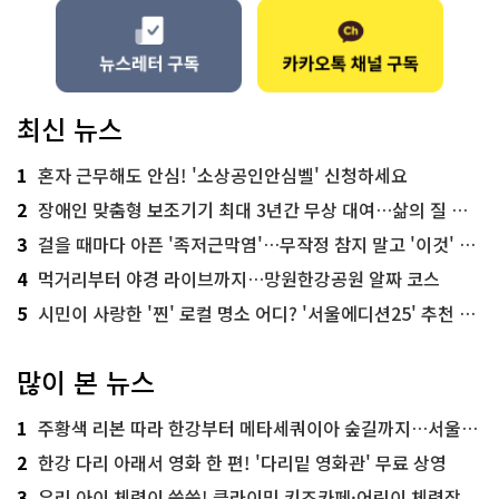
최신 뉴스
1
혼자 근무해도 안심! '소상공인안심벨' 신청하세요
2
장애인 맞춤형 보조기기 최대 3년간 무상 대여…삶의 질 높인다
3
걸을 때마다 아픈 '족저근막염'…무작정 참지 말고 '이것' 해보세요!
4
먹거리부터 야경 라이브까지…망원한강공원 알짜 코스
5
시민이 사랑한 '찐' 로컬 명소 어디? '서울에디션25' 추천 코스
많이 본 뉴스
1
주황색 리본 따라 한강부터 메타세쿼이아 숲길까지…서울둘레길 15코스
2
한강 다리 아래서 영화 한 편! '다리밑 영화관' 무료 상영
3
우리 아이 체력이 쑥쑥! 클라이밍 키즈카페·어린이 체력장