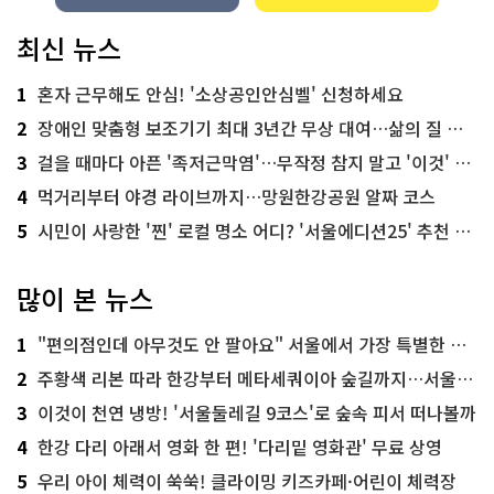
최신 뉴스
1
혼자 근무해도 안심! '소상공인안심벨' 신청하세요
2
장애인 맞춤형 보조기기 최대 3년간 무상 대여…삶의 질 높인다
3
걸을 때마다 아픈 '족저근막염'…무작정 참지 말고 '이것' 해보세요!
4
먹거리부터 야경 라이브까지…망원한강공원 알짜 코스
5
시민이 사랑한 '찐' 로컬 명소 어디? '서울에디션25' 추천 코스
많이 본 뉴스
1
"편의점인데 아무것도 안 팔아요" 서울에서 가장 특별한 편의점의 정체
2
주황색 리본 따라 한강부터 메타세쿼이아 숲길까지…서울둘레길 15코스
3
이것이 천연 냉방! '서울둘레길 9코스'로 숲속 피서 떠나볼까
4
한강 다리 아래서 영화 한 편! '다리밑 영화관' 무료 상영
5
우리 아이 체력이 쑥쑥! 클라이밍 키즈카페·어린이 체력장