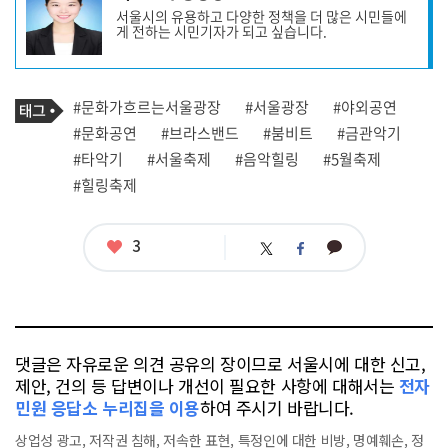
사
서울시의 유용하고 다양한 정책을 더 많은 시민들에
작
게 전하는 시민기자가 되고 싶습니다.
성
자
프
로
기
필
태
#문화가흐르는서울광장
#서울광장
#야외공연
사
그
관
#문화공연
#브라스밴드
#붐비트
#금관악기
련
#타악기
#서울축제
#음악힐링
#5월축제
태
그
#힐링축제
좋
3
카
트
페
아
카
위
이
요
오
터
스
톡
북
댓글은 자유로운 의견 공유의 장이므로 서울시에 대한 신고,
제안, 건의 등 답변이나 개선이 필요한 사항에 대해서는
전자
민원 응답소 누리집을 이용
하여 주시기 바랍니다.
상업성 광고, 저작권 침해, 저속한 표현, 특정인에 대한 비방, 명예훼손, 정