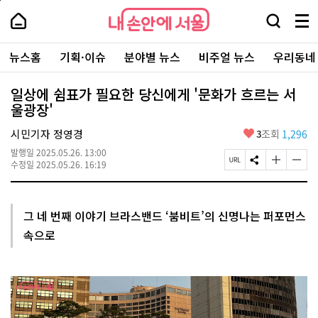
본
페
내
문
이
내
손
검
메
바
지
손
안
색
뉴
로
상
안
주
에
창
전
가
단
에
뉴스홈
기획·이슈
분야별 뉴스
비주얼 뉴스
우리동네
요
서
열
체
기
으
서
서
울
기
보
로
울
비
기
이
-
일상에 쉼표가 필요한 당신에게 '문화가 흐르는 서
스
동
서
울광장'
바
울
로
시
가
좋
시민기자 정영경
3
조회
1,296
대
기
아
표
발행일
2025.05.26. 13:00
요
소
페
S
글
글
수정일
2025.05.26. 16:19
통
이
N
자
자
포
지
S
크
크
털
U
공
기
기
R
유
크
작
그 네 번째 이야기 브라스밴드 ‘붐비트’의 신명나는 퍼포먼스
L
하
게
게
속으로
복
기
변
변
사
경
경
하
하
기
기