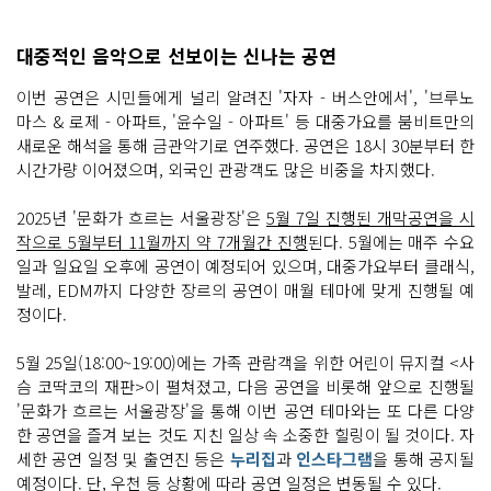
대중적인 음악으로 선보이는 신나는 공연
이번 공연은 시민들에게 널리 알려진 '자자 - 버스안에서', '브루노
마스 & 로제 - 아파트, '윤수일 - 아파트' 등 대중가요를 붐비트만의
새로운 해석을 통해 금관악기로 연주했다. 공연은 18시 30분부터 한
시간가량 이어졌으며, 외국인 관광객도 많은 비중을 차지했다.
2025년 '문화가 흐르는 서울광장'은
5월 7일 진행된 개막공연을 시
작으로 5월부터 11월까지 약 7개월간 진행
된다. 5월에는 매주 수요
일과 일요일 오후에 공연이 예정되어 있으며, 대중가요부터 클래식,
발레, EDM까지 다양한 장르의 공연이 매월 테마에 맞게 진행될 예
정이다.
5월 25일(18:00~19:00)에는 가족 관람객을 위한 어린이 뮤지컬 <사
슴 코딱코의 재판>이 펼쳐졌고, 다음 공연을 비롯해 앞으로 진행될
'문화가 흐르는 서울광장'을 통해 이번 공연 테마와는 또 다른 다양
한 공연을 즐겨 보는 것도 지친 일상 속 소중한 힐링이 될 것이다. 자
세한 공연 일정 및 출연진 등은
누리집
과
인스타그램
을 통해 공지될
예정이다. 단, 우천 등 상황에 따라 공연 일정은 변동될 수 있다.