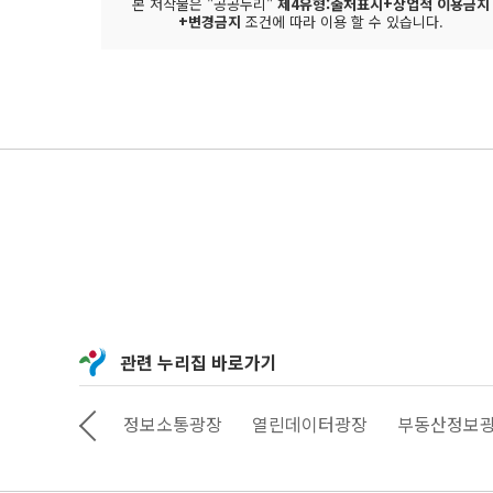
본 저작물은 "공공누리"
제4유형:출처표시+상업적 이용금지
+변경금지
조건에 따라 이용 할 수 있습니다.
관련 누리집 바로가기
상상대로 서울
정보소통광장
열린데이터광장
부동산정보