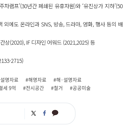
차램프’(30년간 폐쇄된 유휴자원)와 ‘유진상가 지하’(50
 외에도 온라인과 SNS, 방송, 드라마, 영화, 행사 등의 배
020), IF 디자인 어워드 (2021,2025) 등
3-2715)
#설명자료
#해명자료
#해·설명자료
혈세 9억
#전시공간
#철거
#공공미술
카
트
페
카
위
이
오
터
스
톡
북