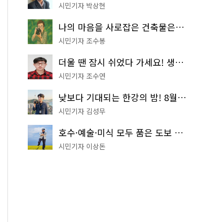
시민기자 박상현
나의 마음을 사로잡은 건축물은? '서울시 건축상' 수상작 공개!
시민기자 조수봉
더울 땐 잠시 쉬었다 가세요! 생수 냉장고부터 해피소·무더위쉼터까지
시민기자 조수연
낮보다 기대되는 한강의 밤! 8월 한정 무료 '한강 밤핑' 예약은?
시민기자 김성무
호수·예술·미식 모두 품은 도보 코스! 서울식물원~LG아트센터~마곡테라스거리
시민기자 이상돈