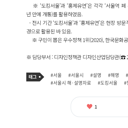
※ ‘도킹서울’과 ‘홍제유연’은 각각 ‘서울역 폐 주
년 만에 개통)를 활용하였음.
- 전시 기간 ‘도킹서울’과 ‘홍제유연’은 현장 방문객
경으로 활용된 바 있음.
※ 구민이 뽑은 우수정책 1위(2020), 한국문화공간상(2
※ 담당부서 : 디자인정책관 디자인산업담당관(☎ 213
기
태
#서울
#서울시
#설명
#해명
사
그
관
#서울시 해·설명자료
#도킹서울
#
련
태
그
좋
1
아
요