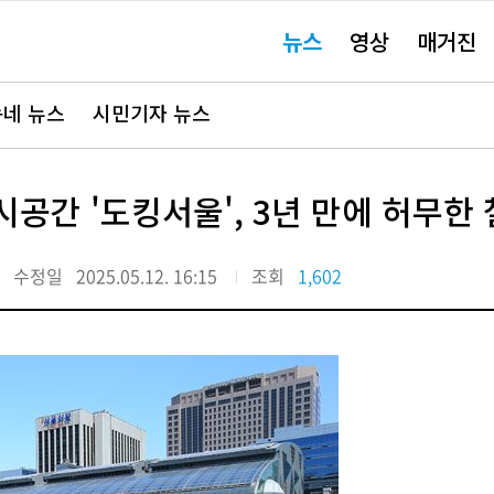
주
뉴스
영상
매거진
요
서
비
스
바
네 뉴스
시민기자 뉴스
로
가
기"
시공간 '도킹서울', 3년 만에 허무한
수정일
2025.05.12. 16:15
조회
1,602