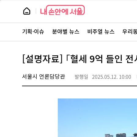
본
페
문
이
뉴
바
지
스
로
상
룸
가
단
뉴
기
으
스
로
기획·이슈
분야별 뉴스
비주얼 뉴스
우리동
주
이
요
동
서
비
스
[설명자료] ｢혈세 9억 들인 전
바
로
가
기
서울시 언론담당관
발행일
2025.05.12. 10:00