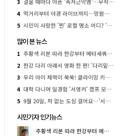
3
걸을 때마다 아픈 '족저근막염'…무작정 참지 말고 '이것' 해보세요!
4
먹거리부터 야경 라이브까지…망원한강공원 알짜 코스
5
시민이 사랑한 '찐' 로컬 명소 어디? '서울에디션25' 추천 코스
많이 본 뉴스
1
주황색 리본 따라 한강부터 메타세쿼이아 숲길까지…서울둘레길 15코스
2
한강 다리 아래서 영화 한 편! '다리밑 영화관' 무료 상영
3
우리 아이 체력이 쑥쑥! 클라이밍 키즈카페·어린이 체력장
4
대학 다니며 일경험 '서영커' 캠프 모집…전액 무료
5
9월 20일, 차 없는 도심 걸어요…'서울 걷자 페스티벌' 선착순 5천명
시민기자 인기뉴스
주황색 리본 따라 한강부터 메타세쿼이아 숲길까지…서울둘레길 15코스