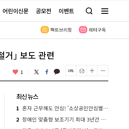
어린이신문
공모전
이벤트
검
메
색
뉴
창
전
열
체
팩트브리핑
레터구독
기
보
기
 철거｣ 보도 관련
카
좋
트
페
1
페
인
글
글
카
위
이
아
이
쇄
자
자
오
터
스
요
지
하
크
크
톡
북
U
기
기
기
R
새
크
작
L
창
게
게
최신 뉴스
복
열
변
변
사
림
경
경
하
하
1
혼자 근무해도 안심! '소상공인안심벨' 신청하세요
기
기
2
장애인 맞춤형 보조기기 최대 3년간 무상 대여…삶의 질 높인다