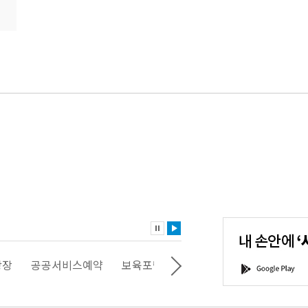
내
손
안
에
'서
광장
공공서비스예약
보육포털
일자리포털
문화포털
G
울'을
o
다
o
운
g
로