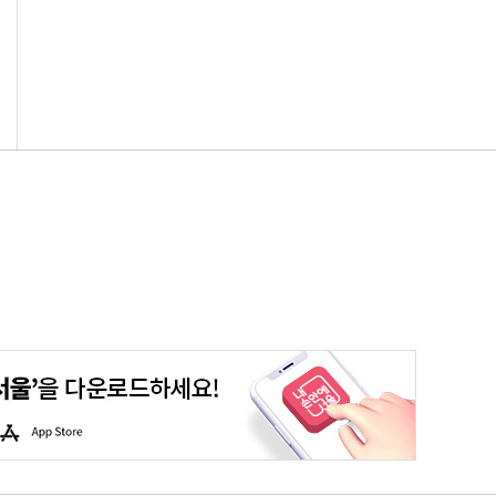
평생학습포털
청년포털
대기환경정보
에코마일리지
A
p
p
S