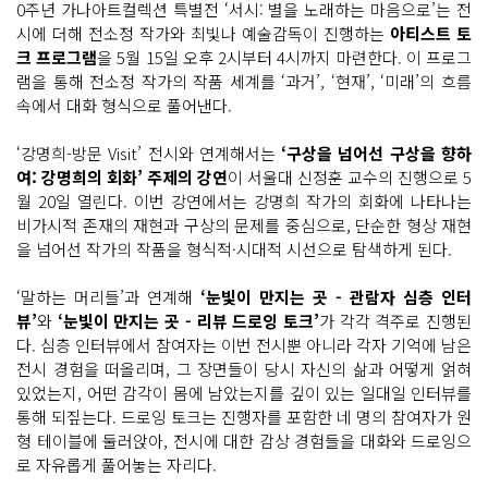
0주년 가나아트컬렉션 특별전 ‘서시: 별을 노래하는 마음으로’는 전
시에 더해 전소정 작가와 최빛나 예술감독이 진행하는
아티스트 토
크 프로그램
을 5월 15일 오후 2시부터 4시까지 마련한다. 이 프로그
램을 통해 전소정 작가의 작품 세계를 ‘과거’, ‘현재’, ‘미래’의 흐름
속에서 대화 형식으로 풀어낸다.
‘강명희-방문 Visit’ 전시와 연계해서는
‘구상을 넘어선 구상을 향하
여: 강명희의 회화’ 주제의 강연
이 서울대 신정훈 교수의 진행으로 5
월 20일 열린다. 이번 강연에서는 강명희 작가의 회화에 나타나는
비가시적 존재의 재현과 구상의 문제를 중심으로, 단순한 형상 재현
을 넘어선 작가의 작품을 형식적·시대적 시선으로 탐색하게 된다.
‘말하는 머리들’과 연계해
‘눈빛이 만지는 곳 - 관람자 심층 인터
뷰’
와
‘눈빛이 만지는 곳 - 리뷰 드로잉 토크’
가 각각 격주로 진행된
다. 심층 인터뷰에서 참여자는 이번 전시뿐 아니라 각자 기억에 남은
전시 경험을 떠올리며, 그 장면들이 당시 자신의 삶과 어떻게 얽혀
있었는지, 어떤 감각이 몸에 남았는지를 깊이 있는 일대일 인터뷰를
통해 되짚는다. 드로잉 토크는 진행자를 포함한 네 명의 참여자가 원
형 테이블에 둘러앉아, 전시에 대한 감상 경험들을 대화와 드로잉으
로 자유롭게 풀어놓는 자리다.