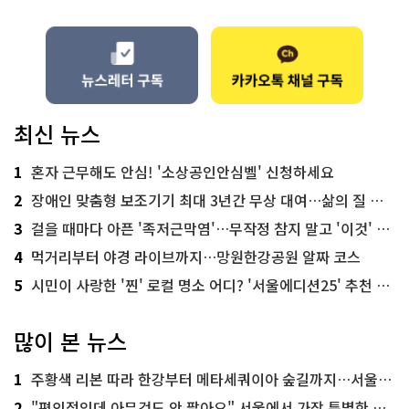
최신 뉴스
1
혼자 근무해도 안심! '소상공인안심벨' 신청하세요
2
장애인 맞춤형 보조기기 최대 3년간 무상 대여…삶의 질 높인다
3
걸을 때마다 아픈 '족저근막염'…무작정 참지 말고 '이것' 해보세요!
4
먹거리부터 야경 라이브까지…망원한강공원 알짜 코스
5
시민이 사랑한 '찐' 로컬 명소 어디? '서울에디션25' 추천 코스
많이 본 뉴스
1
주황색 리본 따라 한강부터 메타세쿼이아 숲길까지…서울둘레길 15코스
2
"편의점인데 아무것도 안 팔아요" 서울에서 가장 특별한 편의점의 정체