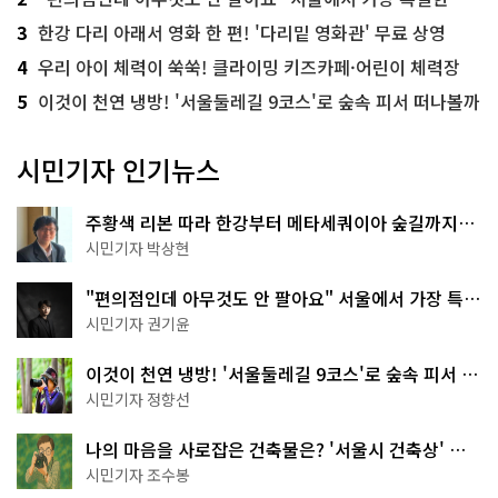
3
한강 다리 아래서 영화 한 편! '다리밑 영화관' 무료 상영
4
우리 아이 체력이 쑥쑥! 클라이밍 키즈카페·어린이 체력장
5
이것이 천연 냉방! '서울둘레길 9코스'로 숲속 피서 떠나볼까
시민기자 인기뉴스
주황색 리본 따라 한강부터 메타세쿼이아 숲길까지…
서울둘레길 15코스
시민기자 박상현
"편의점인데 아무것도 안 팔아요" 서울에서 가장 특별
한 편의점의 정체
시민기자 권기윤
이것이 천연 냉방! '서울둘레길 9코스'로 숲속 피서 떠
나볼까
시민기자 정향선
나의 마음을 사로잡은 건축물은? '서울시 건축상' 수
상작 공개!
시민기자 조수봉