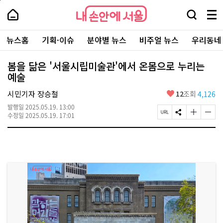
본
페
내
문
이
내
손
검
메
바
지
손
안
색
뉴
로
상
안
주
에
창
전
가
단
에
뉴스홈
기획·이슈
분야별 뉴스
비주얼 뉴스
우리동네
요
서
열
체
기
으
서
서
울
기
보
로
울
비
기
이
-
봄을 닮은 '서울시립미술관'에서 온몸으로 누리는
스
동
서
예술
바
울
로
시
가
좋
시민기자 장승철
12
조회
4,126
대
기
아
표
발행일
2025.05.19. 13:00
요
소
페
S
글
글
수정일
2025.05.19. 17:01
통
이
N
자
자
포
지
S
크
크
털
U
공
기
기
R
유
크
작
L
하
게
게
복
기
변
변
사
경
경
하
하
기
기