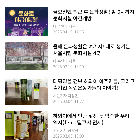
금요일엔 퇴근 후 문화생활! 밤 9시까지
문화시설 야간개방
내 손안에 서울
2025.04.10. 17:15
올해 문화생활은 여기서! 새로 생기는
서울시립 문화시설 4곳
내 손안에 서울
2025.03.19. 18:10
태평양을 건넌 하와이 이주민들, 그리고
숨겨진 독립운동가들의 이야기!
시민기자 이정민
2025.03.04. 11:22
하와이에서 만난 낯선 듯 익숙한 우리
역사(feat. 딜쿠샤 전시)
시민기자 정향선
2025.03.05. 13:00