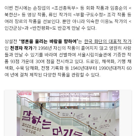
이번 전시에는 손장섭의 <조선총독부> 등 회화 작품과 임흥순의 <
북한산> 등 영상 작품, 류인 작가의 <부활-구도수정> 조각 작품 등
여러 장르의 작품을 선보인다. 뿐만 아니라 익숙한 이응노 작가의 <
인간군상>과 <반전평화>도 반갑게 만날 수 있다.
상설전
‘영혼을 울리는 바람을 향하여’
는
한국 화단의 대표적 작가
인
천경자 작가
가 1998년 자신의 작품이 흩어지지 않고 영원히 사람
들과 만날 수 있기를 바라며 선별하여 서울시립미술관에 기증한 작
품 93점 가운데 30여 점을 전시하고 있다. 드로잉, 채색화, 기행 채
색화, 수묵 담채화, 전쟁 기록화 등 1940년대부터 1990년대까지 60
여 년에 걸쳐 제작된 다양한 작품을 관람할 수 있다.