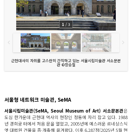
1
/
3
근현대사의 자취를 고스란히 간직하고 있는 서울시립미술관 서소문본
관 ©장승철
서울형 네트워크 미술관, SeMA
서울시립미술관(SeMA, Seoul Museum of Art) 서소문본관
은
도심 한가운데 근현대 역사의 현장인 정동에 자리 잡고 있다. 1988
년 경희궁 터에서 처음 문을 열었고, 2005년에 예스러운 르네상스식
옛 대법원 건물을 증·개축해 옮겨왔다. 이후 6,287점(2025년 5월 현