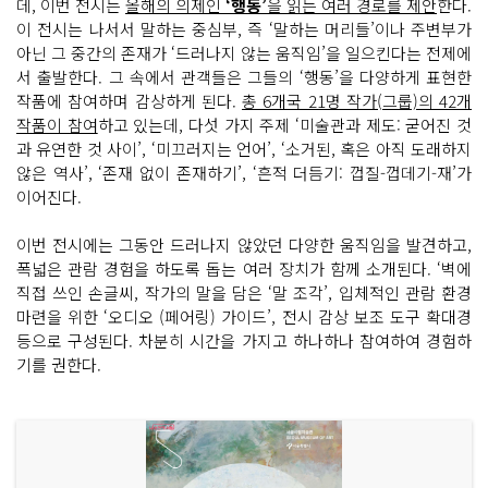
데, 이번 전시는
올해의 의제인
‘행동’
을 읽는 여러 경로를 제안
한다.
이 전시는 나서서 말하는 중심부, 즉 ‘말하는 머리들’이나 주변부가
아닌 그 중간의 존재가 ‘드러나지 않는 움직임’을 일으킨다는 전제에
서 출발한다. 그 속에서 관객들은 그들의 ‘행동’을 다양하게 표현한
작품에 참여하며 감상하게 된다.
총 6개국 21명 작가(그룹)의 42개
작품이 참여
하고 있는데, 다섯 가지 주제 ‘미술관과 제도: 굳어진 것
과 유연한 것 사이’, ‘미끄러지는 언어’, ‘소거된, 혹은 아직 도래하지
않은 역사’, ‘존재 없이 존재하기’, ‘흔적 더듬기: 껍질-껍데기-재’가
이어진다.
이번 전시에는 그동안 드러나지 않았던 다양한 움직임을 발견하고,
폭넓은 관람 경험을 하도록 돕는 여러 장치가 함께 소개된다. ‘벽에
직접 쓰인 손글씨, 작가의 말을 담은 ‘말 조각’, 입체적인 관람 환경
마련을 위한 ‘오디오 (페어링) 가이드’, 전시 감상 보조 도구 확대경
등으로 구성된다. 차분히 시간을 가지고 하나하나 참여하여 경험하
기를 권한다.