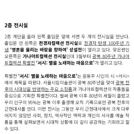
2층 전시실
2층 계단을 올라 왼쪽 출입문 앞에 서면 두 개의 전시실을 만난다.
출입문 안 왼쪽은
천경자컬렉션 전시실
로
천경자 탄생 100주년 기
념
‘영혼을 울리는 바람을 향하여’ 상설전
이 열리고 있다. 맞은편인
오른쪽은
가나아트컬렉션 전시실
인데 3월부터
광복 80주년 가나아
트컬렉션 특별전
‘서시: 별을 노래하는 마음으로’
가 열리고 있다.
특별전
‘서시: 별을 노래하는 마음으로’
는 윤동주 시인의 시 <서시>
에서 제목을 따왔다. 서울시립미술관이 광복 80주년을 맞아
광복 전
후의 시대상을 반영하는 주요 소장품
과 가나아트컬렉션의 작품들을
중심으로 기획한 특별전이다. 벌써 광복 이후 80년의 세월이 흘렀고
우리 인구의 95%는 광복 이후 출생해 오직 기록으로만 광복 전후의
근현대사를 안다. 이번 전시는 그동안 우리 근현대사에서 크게 다루
어지지 않았던 사회, 정치, 역사적인 맥락과 개인의 서사를 예술 작
품을 통해 살펴보면서 시대적 상황에 더 깊이 공감하는 기회라고 할
수 있다.