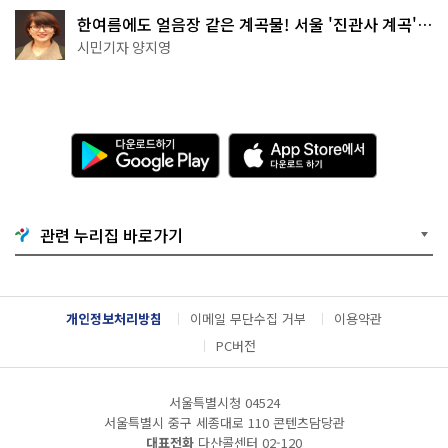
한여름에도 얼음장 같은 계곡물! 서울 '진관사 계곡'이
천국이네~
시민기자 양지영
다
A
운
p
로
p
드
S
하
t
기
o
관련 누리집 바로가기
G
r
o
e
o
에
g
서
l
다
개인정보처리방침
이메일 무단수집 거부
이용약관
e
운
P
로
PC버전
l
드
a
하
y
기
서울특별시청 04524
서울특별시 중구 세종대로 110 콘텐츠담당관
대표전화
다산콜센터
02-120