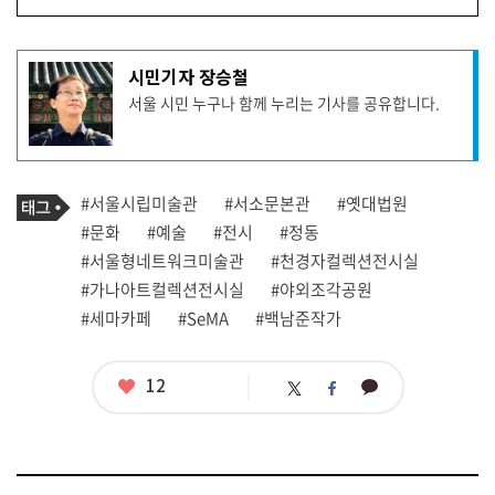
기
시민기자 장승철
사
서울 시민 누구나 함께 누리는 기사를 공유합니다.
작
성
자
프
로
기
필
태
#서울시립미술관
#서소문본관
#옛대법원
사
그
관
#문화
#예술
#전시
#정동
련
#서울형네트워크미술관
#천경자컬렉션전시실
태
그
#가나아트컬렉션전시실
#야외조각공원
#세마카페
#SeMA
#백남준작가
좋
12
카
트
페
아
카
위
이
요
오
터
스
톡
북