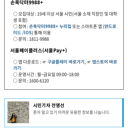
손목닥터9988+
○ 모집대상 : 19세 이상 서울 시민(서울 소재 직장인 및 대학
생 포함)
○ 참여 :
손목닥터9988+ 누리집
또는 스마트폰 앱 (
안드로
이드 /
IOS
) 통해 이용
○ 문의 : 1811-9988
서울페이플러스(서울Pay+)
○ 앱 다운로드 : ☞
구글플레이 바로가기
, ☞
앱스토어 바로
가기
○ 운영시간 : 월~금요일 09:00~18:00
○ 문의 : 1600-6120
기
시민기자 전영선
사
혼자 알고 있기 아까운 유용한 정보를 나눕니다.
작
성
자
프