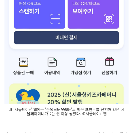
내 '서울페이+' 앱에는 '손목닥터9988+'로 얻은 포인트를 전환해 받은 서
울페이머니가 2만 원 이상 쌓였다. ©서울페이+ 앱