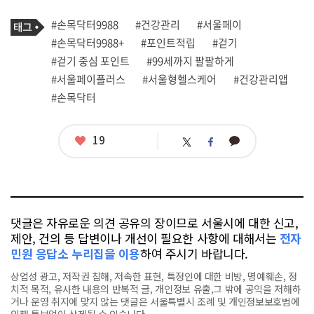
로
기
필
태
#손목닥터9988
#건강관리
#서울페이
사
그
관
#손목닥터9988+
#포인트적립
#걷기
련
#걷기 중심 포인트
#99세까지 팔팔하게
태
그
#서울페이플러스
#서울형헬스케어
#건강관리앱
#손목닥터
좋
19
카
트
페
아
카
위
이
요
오
터
스
톡
북
댓글은 자유로운 의견 공유의 장이므로 서울시에 대한 신고,
제안, 건의 등 답변이나 개선이 필요한 사항에 대해서는
전자
민원 응답소 누리집을 이용
하여 주시기 바랍니다.
상업성 광고, 저작권 침해, 저속한 표현, 특정인에 대한 비방, 명예훼손, 정
치적 목적, 유사한 내용의 반복적 글, 개인정보 유출,그 밖에 공익을 저해하
거나 운영 취지에 맞지 않는 댓글은 서울특별시 조례 및 개인정보보호법에
의해 통보없이 삭제될 수 있습니다.