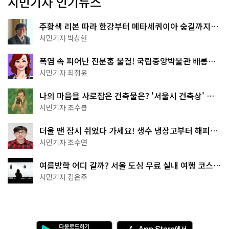
시민기자 인기뉴스
주황색 리본 따라 한강부터 메타세쿼이아 숲길까지…
서울둘레길 15코스
시민기자 박상현
폭염 속 피어난 진분홍 물결! 국립중앙박물관 배롱나
무 명소
시민기자 최정윤
나의 마음을 사로잡은 건축물은? '서울시 건축상' 수
상작 공개!
시민기자 조수봉
더울 땐 잠시 쉬었다 가세요! 생수 냉장고부터 해피소
·무더위쉼터까지
시민기자 조수연
여름방학 어디 갈까? 서울 도심 무료 실내 여행 코스
추천
시민기자 김은주
다
A