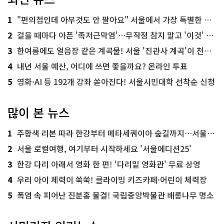
1
"편의점인데 아무것도 안 팔아요" 서울에서 가장 특별한 편의점의 정체
2
걸을 때마다 아픈 '족저근막염'…무작정 참지 말고 '이것' 해보세요!
3
한여름에도 얼음장 같은 계곡물! 서울 '진관사 계곡'이 천국이네~
4
내년 서울 예산, 어디에 쓰면 좋을까요? 온라인 투표
5
영화·AI 등 192개 강좌 쏟아진다! 서울시민대학 선착순 신청
많이 본 뉴스
1
주황색 리본 따라 한강부터 메타세쿼이아 숲길까지…서울둘레길 15코스
2
서울 로컬여행, 여기부터 시작하세요 '서울에디션25'
3
한강 다리 아래서 영화 한 편! '다리밑 영화관' 무료 상영
4
우리 아이 체력이 쑥쑥! 클라이밍 키즈카페·어린이 체력장
5
폭염 속 피어난 진분홍 물결! 국립중앙박물관 배롱나무 명소