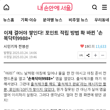
본
페
내
문
이
내
손
검
메
바
지
손
안
색
뉴
로
상
안
주
에
창
전
가
단
에
뉴스홈
기획·이슈
분야별 뉴스
비주얼 뉴스
우리동네
요
서
열
체
기
으
서
서
울
기
보
로
울
비
기
이
-
이제 걸어야 쌓인다! 포인트 적립 방법 확 바뀐 '손
스
동
서
목닥터9988+'
바
울
로
시
가
좋
시민기자 전영선
19
조회
13,633
대
기
아
표
발행일
2025.03.24. 14:06
요
소
페
S
글
글
수정일
2025.03.24. 19:46
통
이
N
자
자
포
지
S
크
크
털
U
공
기
기
"어라?" 여느 날처럼 아침에 일어나 물을 한 잔 마시고 아침 준비 전
R
유
크
작
L
하
게
게
핸드폰을 열고
'손목닥터9988+'
앱을 열었다. 출석체크를 하기 위
복
기
변
변
해서였다. 그런데
출석체크를 해도 '출석체크 완료'라는 메시지만 뜰
사
경
경
뿐, 포인트(10P)가 쌓이지 않았다.
뭔가 잘못된 건 아닌가 싶어 앱을
하
하
기
기
열어 이리저리 살폈다. 그러다 생각났다. 얼마 전 앱 화면에 떴던 공
지!