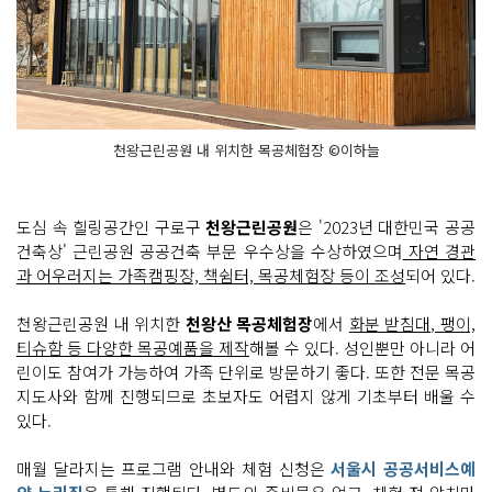
천왕근린공원 내 위치한 목공체험장 ©이하늘
도심 속 힐링공간인 구로구
천왕근린공원
은 '2023년 대한민국 공공
건축상' 근린공원 공공건축 부문 우수상을 수상하였으며
자연 경관
과 어우러지는 가족캠핑장, 책쉼터, 목공체험장 등이 조성
되어 있다.
천왕근린공원 내 위치한
천왕산 목공체험장
에서
화분 받침대, 팽이,
티슈함 등 다양한 목공예품을 제작
해볼 수 있다. 성인뿐만 아니라 어
린이도 참여가 가능하여 가족 단위로 방문하기 좋다. 또한 전문 목공
지도사와 함께 진행되므로 초보자도 어렵지 않게 기초부터 배울 수
있다.
매월 달라지는 프로그램 안내와 체험 신청은
서울시 공공서비스예