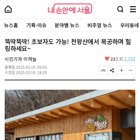
본
페
내
문
이
내
손
검
메
바
지
손
안
색
뉴
로
상
안
주
에
창
전
가
단
에
뉴스홈
기획·이슈
분야별 뉴스
비주얼 뉴스
우리동네
요
서
열
체
기
으
서
서
울
기
보
로
울
비
기
이
-
뚝딱뚝딱! 초보자도 가능! 천왕산에서 목공하며 힐
스
동
서
링하세요~
바
울
로
시
가
좋
시민기자 이하늘
23
조회
2,152
대
기
아
표
발행일
2025.03.19. 09:03
요
소
페
S
글
글
수정일
2025.03.19. 18:29
통
이
N
자
자
포
지
S
크
크
털
U
공
기
기
R
유
크
작
L
하
게
게
복
기
변
변
사
경
경
하
하
기
기