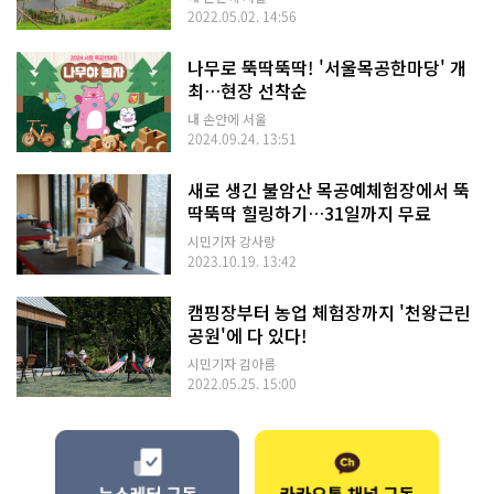
2022.05.02. 14:56
나무로 뚝딱뚝딱! '서울목공한마당' 개
최…현장 선착순
내 손안에 서울
2024.09.24. 13:51
새로 생긴 불암산 목공예체험장에서 뚝
딱뚝딱 힐링하기…31일까지 무료
시민기자 강사랑
2023.10.19. 13:42
캠핑장부터 농업 체험장까지 '천왕근린
공원'에 다 있다!
시민기자 김아름
2022.05.25. 15:00