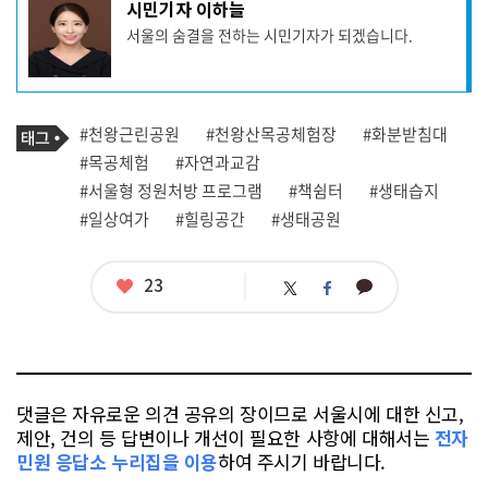
기
시민기자 이하늘
사
서울의 숨결을 전하는 시민기자가 되겠습니다.
작
성
자
프
로
기
필
태
#천왕근린공원
#천왕산목공체험장
#화분받침대
사
그
관
#목공체험
#자연과교감
련
#서울형 정원처방 프로그램
#책쉼터
#생태습지
태
그
#일상여가
#힐링공간
#생태공원
좋
23
카
트
페
아
카
위
이
요
오
터
스
톡
북
댓글은 자유로운 의견 공유의 장이므로 서울시에 대한 신고,
제안, 건의 등 답변이나 개선이 필요한 사항에 대해서는
전자
민원 응답소 누리집을 이용
하여 주시기 바랍니다.