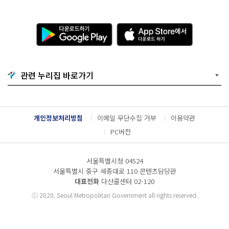
다
A
운
p
로
p
드
S
하
t
기
o
관련 누리집 바로가기
G
r
o
e
o
에
g
서
l
다
개인정보처리방침
이메일 무단수집 거부
이용약관
e
운
P
로
PC버전
l
드
a
하
y
기
서울특별시청 04524
서울특별시 중구 세종대로 110 콘텐츠담당관
대표전화
다산콜센터
02-120
ⓒ
2020. Seoul Metropolitan Government all rights reserved.