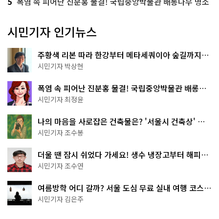
5
폭염 속 피어난 진분홍 물결! 국립중앙박물관 배롱나무 명소
시민기자 인기뉴스
주황색 리본 따라 한강부터 메타세쿼이아 숲길까지…
서울둘레길 15코스
시민기자 박상현
폭염 속 피어난 진분홍 물결! 국립중앙박물관 배롱나
무 명소
시민기자 최정윤
나의 마음을 사로잡은 건축물은? '서울시 건축상' 수
상작 공개!
시민기자 조수봉
더울 땐 잠시 쉬었다 가세요! 생수 냉장고부터 해피소
·무더위쉼터까지
시민기자 조수연
여름방학 어디 갈까? 서울 도심 무료 실내 여행 코스
추천
시민기자 김은주