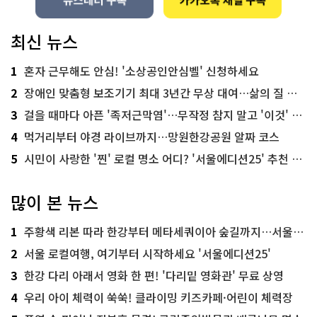
최신 뉴스
1
혼자 근무해도 안심! '소상공인안심벨' 신청하세요
2
장애인 맞춤형 보조기기 최대 3년간 무상 대여…삶의 질 높인다
3
걸을 때마다 아픈 '족저근막염'…무작정 참지 말고 '이것' 해보세요!
4
먹거리부터 야경 라이브까지…망원한강공원 알짜 코스
5
시민이 사랑한 '찐' 로컬 명소 어디? '서울에디션25' 추천 코스
많이 본 뉴스
1
주황색 리본 따라 한강부터 메타세쿼이아 숲길까지…서울둘레길 15코스
2
서울 로컬여행, 여기부터 시작하세요 '서울에디션25'
3
한강 다리 아래서 영화 한 편! '다리밑 영화관' 무료 상영
4
우리 아이 체력이 쑥쑥! 클라이밍 키즈카페·어린이 체력장